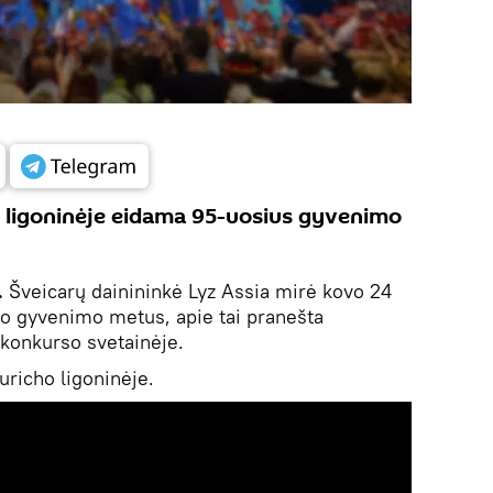
o ligoninėje eidama 95-uosius gyvenimo
.
Šveicarų dainininkė Lyz Assia mirė kovo 24
o gyvenimo metus, apie tai pranešta
ų konkurso svetainėje.
richo ligoninėje.