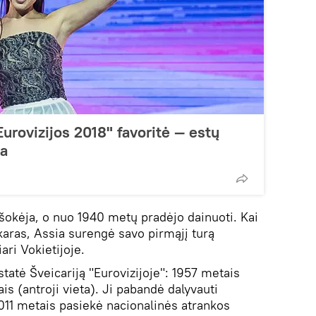
Eurovizijos 2018" favoritė — estų
va
 šokėja, o nuo 1940 metų pradėjo dainuoti. Kai
karas, Assia surengė savo pirmąjį turą
ari Vokietijoje.
statė Šveicariją "Eurovizijoje": 1957 metais
iais (antroji vieta). Ji pabandė dalyvauti
2011 metais pasiekė nacionalinės atrankos