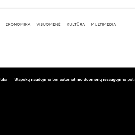
EKONOMIKA
VISUOMENĖ
KULTŪRA
MULTIMEDIA
tika
Slapukų naudojimo bei automatinio duomenų išsaugojimo poli