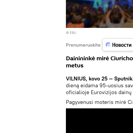
©
EBU
Prenumeruokite
Dainininkė mirė Ciurich
metus
VILNIUS, kovo 25 — Sputnik
dieną eidama 95-uosius sav
oficialioje Eurovizijos dain
Pagyvenusi moteris mirė Ciu