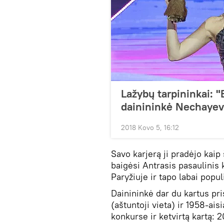
Lažybų tarpininkai: "
dainininkė Nechaye
2018 Kovo 5, 16:12
Savo karjerą ji pradėjo kaip
baigėsi Antrasis pasaulinis 
Paryžiuje ir tapo labai populi
Dainininkė dar du kartus pri
(aštuntoji vieta) ir 1958-ais
konkurse ir ketvirtą kartą: 