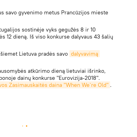
nius savo gyvenimo metus Prancūzijos mieste
rtugalijos sostinėje vyks gegužės 8 ir 10
s 12 dieną. Iš viso konkurse dalyvaus 43 šalių
" šiemet Lietuva pradės savo
dalyvavimą 
ausomybės atkūrimo dieną lietuviai išrinko,
abonoje dainų konkurse "Eurovizija-2018".
vos Zasimauskaitės daina "When We`re Old"
.