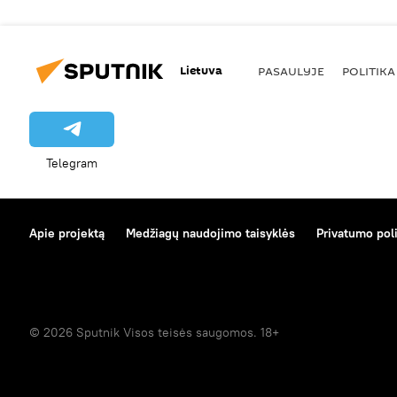
Lietuva
PASAULYJE
POLITIKA
Telegram
Apie projektą
Medžiagų naudojimo taisyklės
Privatumo poli
© 2026 Sputnik Visos teisės saugomos. 18+