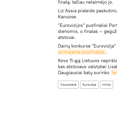
finalą, tačiau nelaimėjo jo.
Liz Assia praleido paskuti
Kanuose.
"Eurovizijos" pusfinaliai Po
dienomis, o finalas — gegužė
atstovai.
Dainų konkurse "Eurovizija
pirmajame pusfinalyje
.
Kovo 11-ąją Lietuvos neprikl
kas atstovaus valstybei Lis
Daugiausiai balų surinko
Ie
Visuomenė
Eurovizija
mirtis