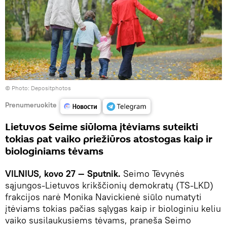
© Photo: Depositphotos
Prenumeruokite
Lietuvos Seime siūloma įtėviams suteikti
tokias pat vaiko priežiūros atostogas kaip ir
biologiniams tėvams
VILNIUS, kovo 27 — Sputnik.
Seimo Tėvynės
sąjungos-Lietuvos krikščionių demokratų (TS-LKD)
frakcijos narė Monika Navickienė siūlo numatyti
įtėviams tokias pačias sąlygas kaip ir biologiniu keliu
vaiko susilaukusiems tėvams, praneša Seimo