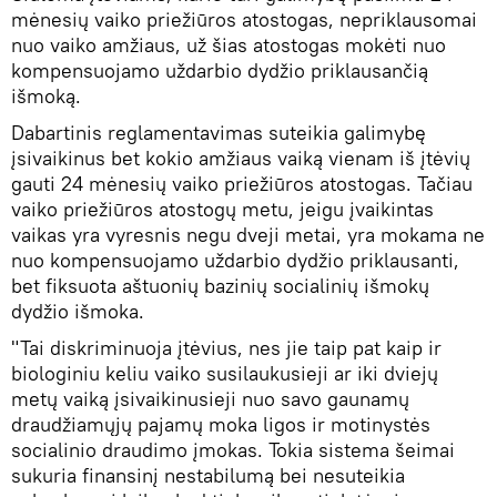
mėnesių vaiko priežiūros atostogas, nepriklausomai
nuo vaiko amžiaus, už šias atostogas mokėti nuo
kompensuojamo uždarbio dydžio priklausančią
išmoką.
Dabartinis reglamentavimas suteikia galimybę
įsivaikinus bet kokio amžiaus vaiką vienam iš įtėvių
gauti 24 mėnesių vaiko priežiūros atostogas. Tačiau
vaiko priežiūros atostogų metu, jeigu įvaikintas
vaikas yra vyresnis negu dveji metai, yra mokama ne
nuo kompensuojamo uždarbio dydžio priklausanti,
bet fiksuota aštuonių bazinių socialinių išmokų
dydžio išmoka.
"Tai diskriminuoja įtėvius, nes jie taip pat kaip ir
biologiniu keliu vaiko susilaukusieji ar iki dviejų
metų vaiką įsivaikinusieji nuo savo gaunamų
draudžiamųjų pajamų moka ligos ir motinystės
socialinio draudimo įmokas. Tokia sistema šeimai
sukuria finansinį nestabilumą bei nesuteikia