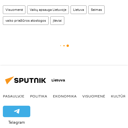
Visuomenė
Vaikų apsauga Lietuvoje
Lietuva
Seimas
vaiko priežiūros atostogos
įtėviai
Lietuva
PASAULYJE
POLITIKA
EKONOMIKA
VISUOMENĖ
KULTŪR
Telegram