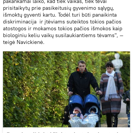
pakankamai laiko, kad tiek vaikas, tiek tėvai
prisitaikytų prie pasikeitusių gyvenimo sąlygų,
išmoktų gyventi kartu. Todėl turi būti panaikinta
diskriminacija ir įtėviams suteiktos tokios pačios
atostogos ir mokamos tokios pačios išmokos kaip
biologiniu keliu vaikų susilaukiantiems tėvams", —
teigė Navickienė.