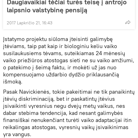
Daugiavaikiai tėčiai turės teisę į antrojo
laipsnio valstybinę pensiją
2017 Lapkričio 21, 16:43
Įstatymo projektu siūloma įteisinti galimybę
įtėviams, taip pat kaip ir biologiniu keliu vaiko
susilaukusiems tėvams, suteikiamas 24 mėnesių
vaiko priežiūros atostogas sieti ne su vaiko amžiumi,
o patekimo į šeimą faktu, ir mokėti už jas nuo
kompensuojamo uždarbio dydžio priklausančią
išmoką.
Pasak Navickienės, tokie pakeitimai ne tik panaikintų
įtėvių diskriminaciją, bet ir paskatintų įtėvius
įsivaikinti vyresnius negu dvejų metų vaikus, nes
dabar stebima tendencija, kad nesant galimybės
finansiškai nenukenčiant turėti vaiko adaptacijai itin
reikalingas atostogas, vyresnių vaikų įsivaikinimas
yra vangus.