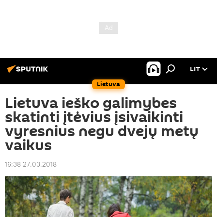
LIT
Lietuva
Lietuva ieško galimybes
skatinti įtėvius įsivaikinti
vyresnius negu dvejų metų
vaikus
16:38 27.03.2018