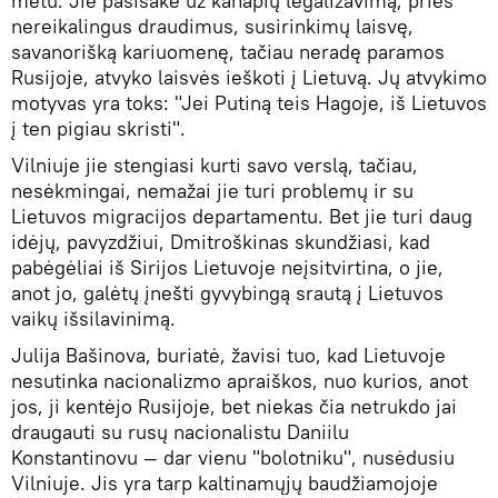
metu. Jie pasisakė už kanapių legalizavimą, prieš
nereikalingus draudimus, susirinkimų laisvę,
savanorišką kariuomenę, tačiau neradę paramos
Rusijoje, atvyko laisvės ieškoti į Lietuvą. Jų atvykimo
motyvas yra toks: "Jei Putiną teis Hagoje, iš Lietuvos
į ten pigiau skristi".
Vilniuje jie stengiasi kurti savo verslą, tačiau,
nesėkmingai, nemažai jie turi problemų ir su
Lietuvos migracijos departamentu. Bet jie turi daug
idėjų, pavyzdžiui, Dmitroškinas skundžiasi, kad
pabėgėliai iš Sirijos Lietuvoje neįsitvirtina, o jie,
anot jo, galėtų įnešti gyvybingą srautą į Lietuvos
vaikų išsilavinimą.
Julija Bašinova, buriatė, žavisi tuo, kad Lietuvoje
nesutinka nacionalizmo apraiškos, nuo kurios, anot
jos, ji kentėjo Rusijoje, bet niekas čia netrukdo jai
draugauti su rusų nacionalistu Daniilu
Konstantinovu — dar vienu "bolotniku", nusėdusiu
Vilniuje. Jis yra tarp kaltinamųjų baudžiamojoje