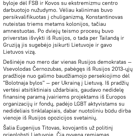
byloje dėl FSB ir Kovos su ekstremizmu centro
darbuotojo nužudymo. Vėliau kalinimas buvo
persikvalifikuotas į chuliganizmą, Konstantinovas
nuteistas triems metams kolonijos, tačiau
amnestuotas. Po dviejų teismo procesų buvo
priverstas išvykti iš Rusijos, o tada per Tailandą ir
Gruziją jis sugebėjo įsikurti Lietuvoje ir gavo
Lietuvos vizą.
Dešinėje nuo mero dar vienas Rusijos demokratas —
Vsevolodas Černozubas, pabėgęs iš Rusijos 2013-ųjų
pradžioje nuo galimo baudžiamojo persekiojimo dėl
"Bolotnaja bylos" — per Ukrainą į Lietuvą. Iš pradžių
vertėsi atsitiktiniais uždarbiais, gaudavo nedidelę
finansinę paramą įvairiems projektams iš Europos
organizacijų ir fondų, padėjo LGBT aktyvistams su
nedideliais tinklalapiais, dabar nuotoliniu būdu dirba
vienoje iš Rusijos opozicijos svetainių.
Šalia Eugenijus Titovas, kovojantis už politinį
prieglobstį Lietuvoje. Čia gyvena remiamas