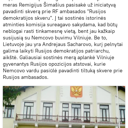
meras Remigijus Šimašius pasisakė už iniciatyvą
pavadinti skverą prie RF ambasados "Rusijos
demokratijos skveru". Į tai sostinės istorinės
atminties komisija sureagavo sakydama, kad būtų
neblogai rasti tinkamesnę vietą, bent jau kažkaip
susijusią su Nemcovo buvimu Vilniuje. Be to,
Lietuvoje jau yra Andrejaus Sacharovo, kurį pelnytai
galima laikyti Rusijos demokratijos patriarchu,
aikštė. Galiausiai sostinės merą aplankė Vilniuje
gyvenantys Rusijos opozicijos atstovai, kurie
Nemcovo vardu pasiūlė pavadinti tiltuką skvere prie
Rusijos ambasados.