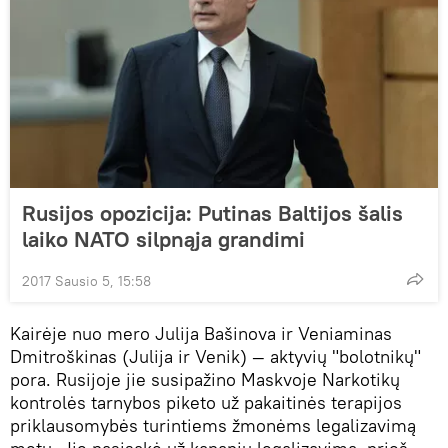
Rusijos opozicija: Putinas Baltijos šalis
laiko NATO silpnąja grandimi
2017 Sausio 5, 15:58
Kairėje nuo mero Julija Bašinova ir Veniaminas
Dmitroškinas (Julija ir Venik) — aktyvių "bolotnikų"
pora. Rusijoje jie susipažino Maskvoje Narkotikų
kontrolės tarnybos piketo už pakaitinės terapijos
priklausomybės turintiems žmonėms legalizavimą