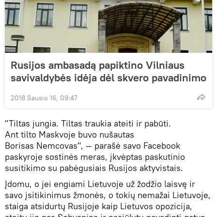
Rusijos ambasadą papiktino Vilniaus
savivaldybės idėja dėl skvero pavadinimo
2018 Sausio 16, 09:47
"Tiltas jungia. Tiltas traukia ateiti ir pabūti.
Ant tilto Maskvoje buvo nušautas
Borisas Nemcovas", — parašė savo Facebook
paskyroje sostinės meras, įkvėptas paskutinio
susitikimo su pabėgusiais Rusijos aktyvistais.
Įdomu, o jei engiami Lietuvoje už žodžio laisvę ir
savo įsitikinimus žmonės, o tokių nemažai Lietuvoje,
staiga atsidurtų Rusijoje kaip Lietuvos opozicija,