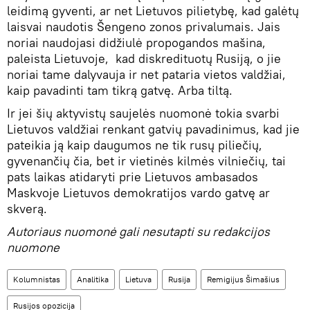
leidimą gyventi, ar net Lietuvos pilietybę, kad galėtų
laisvai naudotis Šengeno zonos privalumais. Jais
noriai naudojasi didžiulė propogandos mašina,
paleista Lietuvoje, kad diskredituotų Rusiją, o jie
noriai tame dalyvauja ir net pataria vietos valdžiai,
kaip pavadinti tam tikrą gatvę. Arba tiltą.
Ir jei šių aktyvistų saujelės nuomonė tokia svarbi
Lietuvos valdžiai renkant gatvių pavadinimus, kad jie
pateikia ją kaip daugumos ne tik rusų piliečių,
gyvenančių čia, bet ir vietinės kilmės vilniečių, tai
pats laikas atidaryti prie Lietuvos ambasados
Maskvoje Lietuvos demokratijos vardo gatvę ar
skverą.
Autoriaus nuomonė gali nesutapti su redakcijos
nuomone
Kolumnistas
Analitika
Lietuva
Rusija
Remigijus Šimašius
Rusijos opozicija