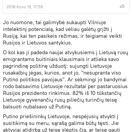
2018 Kovo 19, 17:59
Jo nuomone, tai galimybė sukaupti Vilniuje
intelektinį potencialą, kad vėliau galėtų grįžti į
Rusiją, kai ten pasikeis režimas, ir teigiamai veikti
Rusijos ir Lietuvos santykius.
O kol kas ji padeda naujai atvykusiems į Lietuvą rusų
emigrantams buitiniais klausimais ir atlieka savo
pagrindinę politinę užduotį: sujungti Lietuvoje
rusakalbių jėgas, kurios, anot jo, "nesupranta viso
Putino politikos pavojaus". Ar sėkmingi jo bandymai
rodo balsavimo Lietuvoje rezultatai per pastaruosius
Rusijos prezidento rinkimus. 82% iš 10 tūkstančių
Lietuvoje gyvenančių rusų piliečių turinčių teisę
balsuoti nubalsavo už Putiną.
Putino priešininkų Lietuvoje, nespėjusių atvykti į
susitikimą su meru, sąrašą galima būtų tęsti. Jie
aktyviai atidirba už teisę slėptis čia, ar teisę gauti