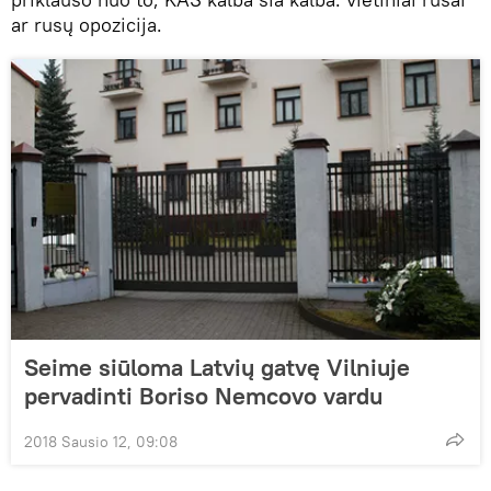
ar rusų opozicija.
Seime siūloma Latvių gatvę Vilniuje
pervadinti Boriso Nemcovo vardu
2018 Sausio 12, 09:08