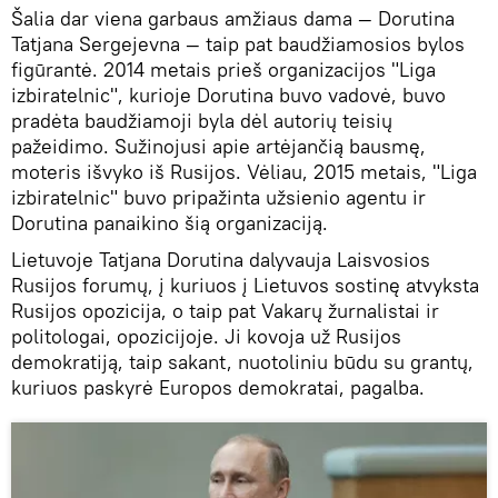
Šalia dar viena garbaus amžiaus dama — Dorutina
Tatjana Sergejevna — taip pat baudžiamosios bylos
figūrantė. 2014 metais prieš organizacijos "Liga
izbiratelnic", kurioje Dorutina buvo vadovė, buvo
pradėta baudžiamoji byla dėl autorių teisių
pažeidimo. Sužinojusi apie artėjančią bausmę,
moteris išvyko iš Rusijos. Vėliau, 2015 metais, "Liga
izbiratelnic" buvo pripažinta užsienio agentu ir
Dorutina panaikino šią organizaciją.
Lietuvoje Tatjana Dorutina dalyvauja Laisvosios
Rusijos forumų, į kuriuos į Lietuvos sostinę atvyksta
Rusijos opozicija, o taip pat Vakarų žurnalistai ir
politologai, opozicijoje. Ji kovoja už Rusijos
demokratiją, taip sakant, nuotoliniu būdu su grantų,
kuriuos paskyrė Europos demokratai, pagalba.