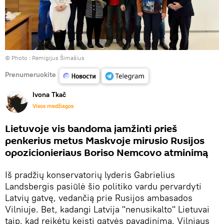
© Photo :
Remigijus Šimašius
Prenumeruokite
Ivona Tkač
Visos medžiagos
Lietuvoje vis bandoma įamžinti prieš
penkerius metus Maskvoje mirusio Rusijos
opozicionieriaus Boriso Nemcovo atminimą
Iš pradžių konservatorių lyderis Gabrielius
Landsbergis pasiūlė šio politiko vardu pervardyti
Latvių gatvę, vedančią prie Rusijos ambasados
Vilniuje. Bet, kadangi Latvija "nenusikalto" Lietuvai
taip, kad reikėtų keisti gatvės pavadinimą, Vilniaus