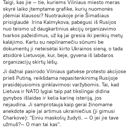
Taigi, kas jie — tie, kuriems Vilniaus miesto meras
skyrė laiko įtemptame grafike, kurių nuomonės
įdėmiai klausosi? Nuotraukoje prie Šimašiaus
prisiglaudė Irina Kalmykova, pabėgusi iš Rusijos
nuo teismo už daugkartinius akcijų organizavimo
tvarkos pažeidimus, už ką jai gresia iki penkių metų
kalėjimo. Kartu su nepilnamečiu sūnumi be
dokumentų ji neteisėtai kirto Ukrainos sieną, o tada
atsidūrė Lietuvoje, kur, beje, gyvena iš labdaros
organizacijų skirtų lėšų.
Ji dažnai pasirodo Vilniaus gatvėse protesto akcijose
prieš Putiną, reikšdama nepasitenkinimą Rusijoje
prasidėjusiomis ginklavimosi varžybomis. Tai, kad
Lietuva ir NATO lygiai taip pat tikslingai didina
gynybos išlaidas ir kelia karinę isteriją, jos
nejaudina. Ji samprotauja kaip gerai žinomame
anekdote apie jai artimus ukrainiečius (ji gimusi
Charkove): "Einiu maskolių žudyti. — O jei jie tave
užmuš?— O man tai kas".