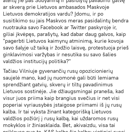
ateitų jie pas Sobyaniną ir pasiūlytų pavadinti gatvę
ar skverą prie Lietuvos ambasados ​​Maskvoje
Lietuvos demokratijos vardu? Įdomu, ir po
susitikimo su jais Maskvos meras pasidalintų bendra
nuotrauka savo Facebook ar Twitter paskyroje ir,
giliai įkvėpęs, parašytų, kad dabar daug galvos, kaip
"pagerbti Lietuvos kaimynų atminimą, kurie kovoja
savo šalyje už taiką ir žodžio laisvę, protestuoja prieš
ginklavimosi varžybas ir nesutika su savo šalies
valdžios institucijų politika?"
Tačiau Vilniuje gyvenančių rusų opozicionierių
saujelė mano, kad jų nuomonė gali būti lemiama
sprendžiant gatvių, skverų ir tiltų pavadinimus
Lietuvos sostinėje. Jie džiaugsmingai praneša, kad
visur juos priima kaip brangius svečius ir net visi
poperiai vyriausybės įstaigose priimami iš jų rusų
kalba. Ir tai vyksta žinant kategorišką Lietuvos
valdžios požiūrį į rusų kalbą, kai uždaromos rusų
mokyklos ir žiniasklaida. Bet, akivaizdu, visa tai
priklauso nuo to, KAS kalba šia kalba: vietiniai rusai