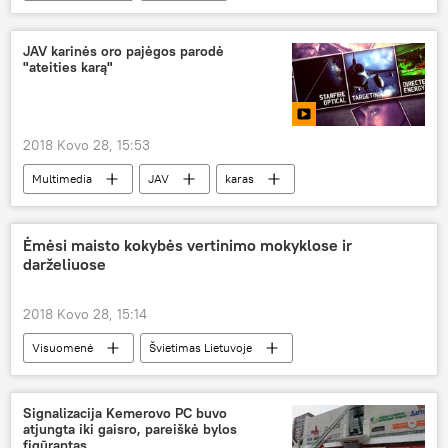
Dalia Grybauskaitė
Velykos
margučiai
Velykos 2018
JAV karinės oro pajėgos parodė
"ateities karą"
2018 Kovo 28, 15:53
Multimedia
JAV
karas
Ėmėsi maisto kokybės vertinimo mokyklose ir
darželiuose
2018 Kovo 28, 15:14
Visuomenė
Švietimas Lietuvoje
maistas
vaikų darželiai
mokyklos
Signalizacija Kemerovo PC buvo
atjungta iki gaisro, pareiškė bylos
figūrantas