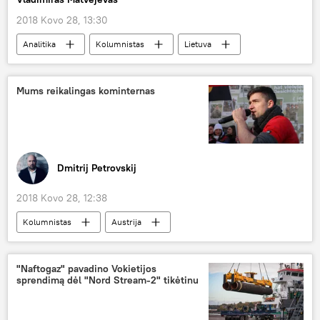
2018 Kovo 28, 13:30
Analitika
Kolumnistas
Lietuva
Rusija
Lietuvos valstybės saugumo departamentas (VSD)
Mums reikalingas kominternas
grėsmė nacionaliniam saugumui
nacionalinis saugumas
Dmitrij Petrovskij
2018 Kovo 28, 12:38
Kolumnistas
Austrija
Martinas Zelneris
tautinės mažumos
nacionalizmas
identiteto demokratija
"Naftogaz" pavadino Vokietijos
sprendimą dėl "Nord Stream-2" tikėtinu
identitaristai