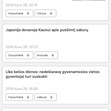
2018 Kovo 28, 20:15
Visuomenė
Vilnius
Gaisras Kemerovo prekybos centre
Japonija dovanoja Kaunui apie pusšimtį sakurų
2018 Kovo 28, 20:07
Visuomenė
Anonsai
Kaunas — antroji Lietuvos sostinė
Japonija
Kaunas
sakura
Liko kelios dienos: nedeklaravę gyvenamosios vietos
gyventojai turi suskubti
2018 Kovo 28, 19:08
Visuomenė
Lietuva
Valstybinis socialinio draudimo fondas "Sodra"