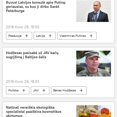
gyvenamojo vieta
deklaravimas
Buvusi Latvijos konsulė apie Putiną:
geriausias, su kuo ji dirbo Sankt
Peterburge
2018 Kovo 28, 18:50
Pasaulyje
Latvija
Vladimiras Putinas
Aija Strautmane
Hodžesas pasisakė už JAV karių
sugrįžimą į Baltijos šalis
2018 Kovo 28, 18:33
Politika
JAV
Benas Hodžesas
Natūrali nereiškia ekologiška:
specialistai paaiškina kosmetikos
skirtumus