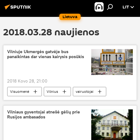
LIT
Lietuva
2018.03.28 naujienos
Vilniuje Ukmergės gatvėje bus
panaikintas dar vienas kairysis posūkis
2018 Kovo 28, 21:00
Visuomenė
Vilnius
vairuotojai
eismo organizavimo pakeitimai
Eismo pakeitimai Vilniuje
Vilniaus gyventojai atnešė gėlių prie
Rusijos ambasados