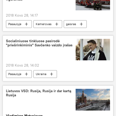
2018 Kovo 28, 14:17
Pasaulyje
Kemerovas
gaisras
aukos
Gaisras Kemerovo prekybos centre
Socialiniuose tinkluose pasirodė
"priešrinkiminis" Savčenko vaizdo įrašas
2018 Kovo 28, 14:02
Pasaulyje
Ukraina
Nadežda Savčenko
Facebook
Lietuvos VSD: Rusija, Rusija ir dar kartą
Rusija
Vladimiras Matvejevas