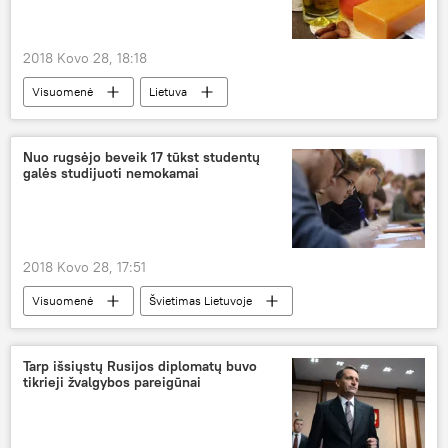
2018 Kovo 28, 18:18
Visuomenė
Lietuva
Sveikatos apsaugos ministerija (SAM)
sveikata
kosmetika
Nuo rugsėjo beveik 17 tūkst studentų
galės studijuoti nemokamai
natūrali kosmetika
Medicina ir sveikata
2018 Kovo 28, 17:51
Visuomenė
Švietimas Lietuvoje
Lietuva
Švietimo ir mokslo ministerija
nemokamos studijos
Tarp išsiųstų Rusijos diplomatų buvo
tikrieji žvalgybos pareigūnai