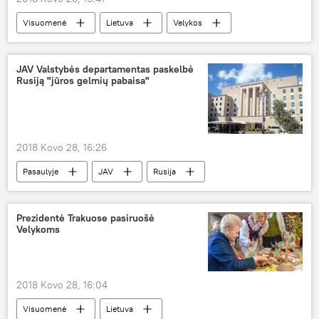
Visuomenė
Lietuva
Velykos
margučiai
kiaušiniai
Velykos 2018
Medicina ir sveikata
JAV Valstybės departamentas paskelbė
Rusiją "jūros gelmių pabaisa"
2018 Kovo 28, 16:26
Pasaulyje
JAV
Rusija
diplomatija
Buvusio GRU pulkininko Skripalio nunuodijimas Didžiojoje Britanijoje
Prezidentė Trakuose pasiruošė
Velykoms
2018 Kovo 28, 16:04
Visuomenė
Lietuva