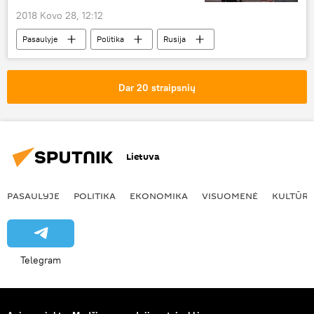
2018 Kovo 28, 12:12
Pasaulyje
Politika
Rusija
Ukraina
Vokietija
Nord Stream 2 AG
Nord Stream-2
Dar 20 straipsnių
Dujotiekio "Nord Stream-2" statyba
Lietuva
PASAULYJE
POLITIKA
EKONOMIKA
VISUOMENĖ
KULTŪR
Telegram