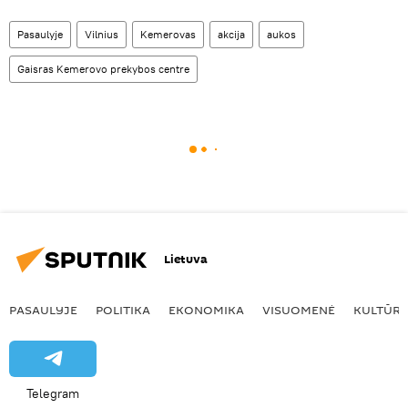
Pasaulyje
Vilnius
Kemerovas
akcija
aukos
Gaisras Kemerovo prekybos centre
Lietuva
PASAULYJE
POLITIKA
EKONOMIKA
VISUOMENĖ
KULTŪR
Telegram