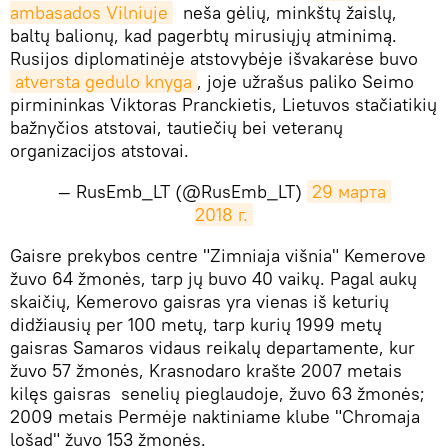
ambasados Vilniuje
neša gėlių, minkštų žaislų,
baltų balionų, kad pagerbtų mirusiųjų atminimą.
Rusijos diplomatinėje atstovybėje išvakarėse buvo
atversta gedulo knyga
, joje užrašus paliko Seimo
pirmininkas Viktoras Pranckietis, Lietuvos stačiatikių
bažnyčios atstovai, tautiečių bei veteranų
organizacijos atstovai.
— RusEmb_LT (@RusEmb_LT)
29 марта 
2018 г.
Gaisre prekybos centre "Zimniaja višnia" Kemerove
žuvo 64 žmonės, tarp jų buvo 40 vaikų. Pagal aukų
skaičių, Kemerovo gaisras yra vienas iš keturių
didžiausių per 100 metų, tarp kurių 1999 metų
gaisras Samaros vidaus reikalų departamente, kur
žuvo 57 žmonės, Krasnodaro krašte 2007 metais
kilęs gaisras senelių pieglaudoje, žuvo 63 žmonės;
2009 metais Permėje naktiniame klube "Chromaja
lošad" žuvo 153 žmonės.