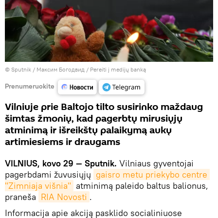
© Sputnik / Максим Богодвид
/
Pereiti į medijų banką
Prenumeruokite
Vilniuje prie Baltojo tilto susirinko maždaug
šimtas žmonių, kad pagerbtų mirusiųjų
atminimą ir išreikštų palaikymą aukų
artimiesiems ir draugams
VILNIUS, kovo 29 — Sputnik.
Vilniaus gyventojai
pagerbdami žuvusiųjų
gaisro metu priekybo centre 
"Zimniaja višnia"
atminimą paleido baltus balionus,
praneša
RIA Novosti
.
Informacija apie akciją pasklido socialiniuose