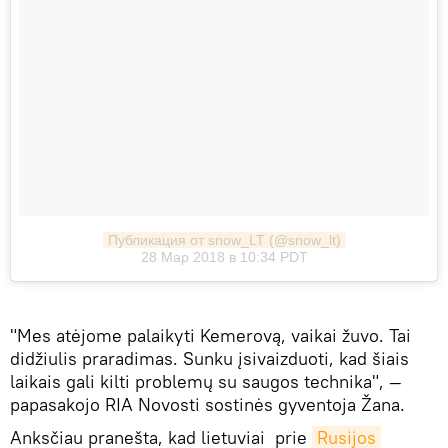
Публикация от snow_LT (@snow_lt)
28 Мар 2018 в 10:34 PDT
"Mes atėjome palaikyti Kemerovą, vaikai žuvo. Tai
didžiulis praradimas. Sunku įsivaizduoti, kad šiais
laikais gali kilti problemų su saugos technika", —
papasakojo RIA Novosti sostinės gyventoja Žana.
Anksčiau pranešta, kad lietuviai prie
Rusijos 