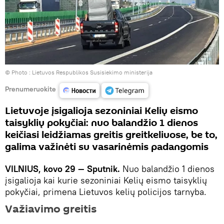
© Photo :
Lietuvos Respublikos Susisiekimo ministerija
Prenumeruokite
Lietuvoje įsigalioja sezoniniai Kelių eismo
taisyklių pokyčiai: nuo balandžio 1 dienos
keičiasi leidžiamas greitis greitkeliuose, be to,
galima važinėti su vasarinėmis padangomis
VILNIUS, kovo 29 — Sputnik.
Nuo balandžio 1 dienos
įsigalioja kai kurie sezoniniai Kelių eismo taisyklių
pokyčiai, primena Lietuvos kelių policijos tarnyba.
Važiavimo greitis