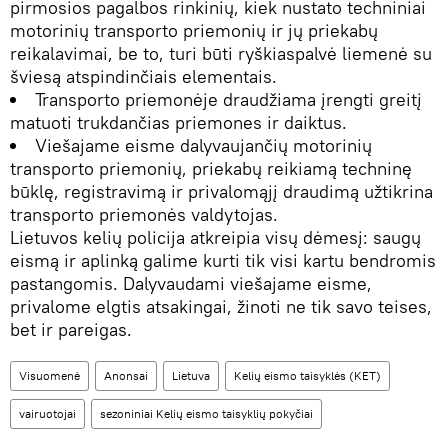
pirmosios pagalbos rinkinių, kiek nustato techniniai
motorinių transporto priemonių ir jų priekabų
reikalavimai, be to, turi būti ryškiaspalvė liemenė su
šviesą atspindinčiais elementais.
Transporto priemonėje draudžiama įrengti greitį
matuoti trukdančias priemones ir daiktus.
Viešajame eisme dalyvaujančių motorinių
transporto priemonių, priekabų reikiamą techninę
būklę, registravimą ir privalomąjį draudimą užtikrina
transporto priemonės valdytojas.
Lietuvos kelių policija atkreipia visų dėmesį: saugų
eismą ir aplinką galime kurti tik visi kartu bendromis
pastangomis. Dalyvaudami viešajame eisme,
privalome elgtis atsakingai, žinoti ne tik savo teises,
bet ir pareigas.
Visuomenė
Anonsai
Lietuva
Kelių eismo taisyklės (KET)
vairuotojai
sezoniniai Kelių eismo taisyklių pokyčiai