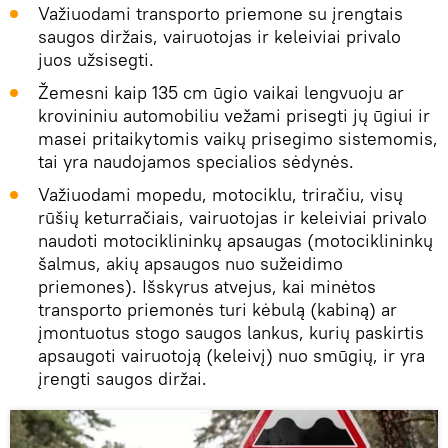
Važiuodami transporto priemone su įrengtais
saugos diržais, vairuotojas ir keleiviai privalo
juos užsisegti.
Žemesni kaip 135 cm ūgio vaikai lengvuoju ar
krovininiu automobiliu vežami prisegti jų ūgiui ir
masei pritaikytomis vaikų prisegimo sistemomis,
tai yra naudojamos specialios sėdynės.
Važiuodami mopedu, motociklu, triračiu, visų
rūšių keturračiais, vairuotojas ir keleiviai privalo
naudoti motociklininkų apsaugas (motociklininkų
šalmus, akių apsaugos nuo sužeidimo
priemones). Išskyrus atvejus, kai minėtos
transporto priemonės turi kėbulą (kabiną) ar
įmontuotus stogo saugos lankus, kurių paskirtis
apsaugoti vairuotoją (keleivį) nuo smūgių, ir yra
įrengti saugos diržai.