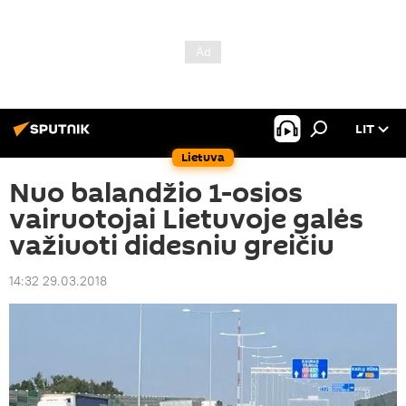
LIT
Lietuva
Nuo balandžio 1-osios
vairuotojai Lietuvoje galės
važiuoti didesniu greičiu
14:32 29.03.2018