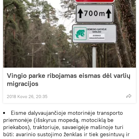
Vingio parke ribojamas eismas dėl varlių
migracijos
2018 Kovo 26, 20:35
Eisme dalyvaujančioje motorinėje transporto
priemonėje (išskyrus mopedą, motociklą be
priekabos), traktoriuje, savaeigėje mašinoje turi
būti: avarinio sustojimo ženklas ir tiek gesintuvų ir