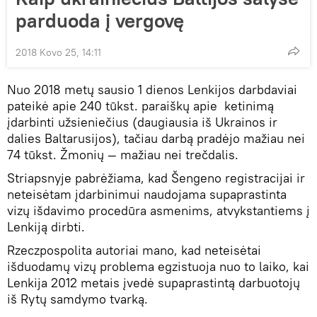
parduoda į vergovę
2018 Kovo 25, 14:11
Nuo 2018 metų sausio 1 dienos Lenkijos darbdaviai
pateikė apie 240 tūkst. paraiškų apie ketinimą
įdarbinti užsieniečius (daugiausia iš Ukrainos ir
dalies Baltarusijos), tačiau darbą pradėjo mažiau nei
74 tūkst. Žmonių — mažiau nei trečdalis.
Striapsnyje pabrėžiama, kad Šengeno registracijai ir
neteisėtam įdarbinimui naudojama supaprastinta
vizų išdavimo procedūra asmenims, atvykstantiems į
Lenkiją dirbti.
Rzeczpospolita autoriai mano, kad neteisėtai
išduodamų vizų problema egzistuoja nuo to laiko, kai
Lenkija 2012 metais įvedė supaprastintą darbuotojų
iš Rytų samdymo tvarką.