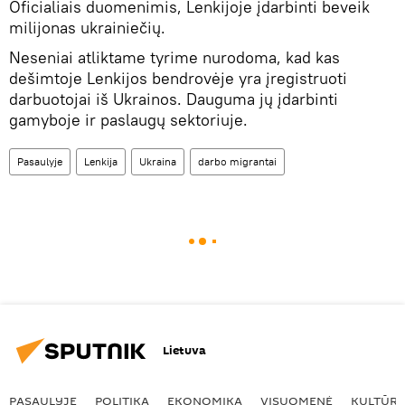
Oficialiais duomenimis, Lenkijoje įdarbinti beveik
milijonas ukrainiečių.
Neseniai atliktame tyrime nurodoma, kad kas
dešimtoje Lenkijos bendrovėje yra įregistruoti
darbuotojai iš Ukrainos. Dauguma jų įdarbinti
gamyboje ir paslaugų sektoriuje.
Pasaulyje
Lenkija
Ukraina
darbo migrantai
Lietuva
PASAULYJE
POLITIKA
EKONOMIKA
VISUOMENĖ
KULTŪR