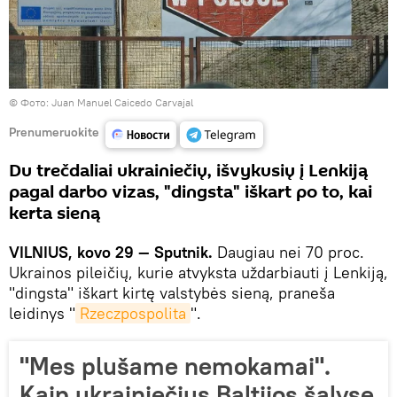
©
Фото: Juan Manuel Caicedo Carvajal
Prenumeruokite
Du trečdaliai ukrainiečių, išvykusių į Lenkiją
pagal darbo vizas, "dingsta" iškart po to, kai
kerta sieną
VILNIUS, kovo 29 — Sputnik.
Daugiau nei 70 proc.
Ukrainos pileičių, kurie atvyksta uždarbiauti į Lenkiją,
"dingsta" iškart kirtę valstybės sieną, praneša
leidinys "
Rzeczpospolita
".
"Mes plušame nemokamai".
Kaip ukrainiečius Baltijos šalyse