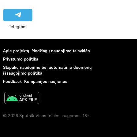
Telegram
Apie projektą
Medžiagų naudojimo taisyklės
Privatumo politika
Slapukų naudojimo bei automatinio duomenų
išsaugojimo politika
Feedback
Kompanijos naujienos
© 2026 Sputnik Visos teisės saugomos. 18+