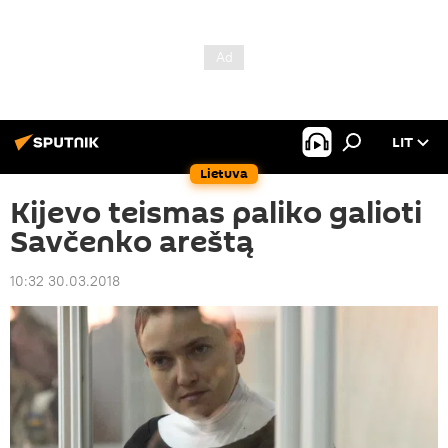
LIT
Lietuva
Kijevo teismas paliko galioti
Savčenko areštą
10:32 30.03.2018