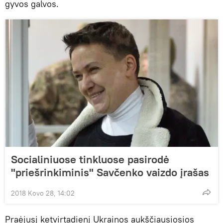
gyvos galvos.
Socialiniuose tinkluose pasirodė
"priešrinkiminis" Savčenko vaizdo įrašas
2018 Kovo 28, 14:02
Praėjusį ketvirtadienį Ukrainos aukščiausiosios