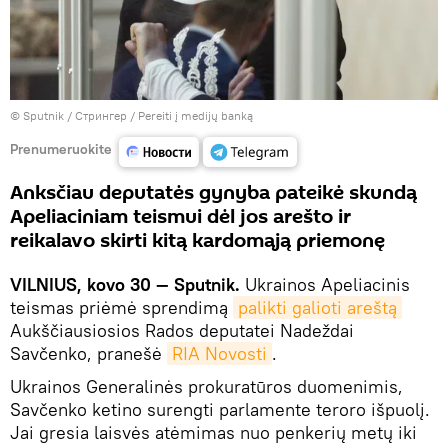
© Sputnik / Стрингер
/
Pereiti į medijų banką
Prenumeruokite
Anksčiau deputatės gynyba pateikė skundą
Apeliaciniam teismui dėl jos arešto ir
reikalavo skirti kitą kardomąją priemonę
VILNIUS, kovo 30 — Sputnik.
Ukrainos Apeliacinis
teismas priėmė sprendimą
palikti galioti areštą
Aukščiausiosios Rados deputatei Nadeždai
Savčenko, pranešė
RIA Novosti
.
Ukrainos Generalinės prokuratūros duomenimis,
Savčenko ketino surengti parlamente teroro išpuolį.
Jai gresia laisvės atėmimas nuo penkerių metų iki