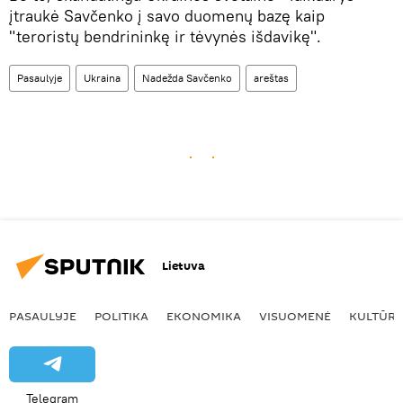
įtraukė Savčenko į savo duomenų bazę kaip
"teroristų bendrininkę ir tėvynės išdavikę".
Pasaulyje
Ukraina
Nadežda Savčenko
areštas
Lietuva
PASAULYJE
POLITIKA
EKONOMIKA
VISUOMENĖ
KULTŪR
Telegram