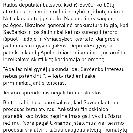
Rados deputatai balsavo, kad iš Savčenko būtų
atimta parlamentinė neliečiamybė ir ji būtų suimta.
Netrukus po to ją sulaikė Nacionalinės saugumo
pajėgos. Ukrainos generalinė prokuratūra teigia, kad
Savčenko ir jos šalininkai ketino surengti teroro
išpuolį Radoje ir Vyriausybės kvartale. Jai gresia
įkalinimas iki gyvos galvos. Deputatės gynyba
pateikė skundą Apeliaciniam teismui dėl jos arešto
ir reikalavo skirti kitą kardomąją priemonę.
"Apeliaciniai gynėjų skundai dėl Savčenko interesų
nebus patenkinti", — ketvirtadienį sakė
pirmininkaujantis teisėjas.
Teismo sprendimas negali būti apskųstas.
Be to, kaltintojai pareikalavo, kad Savčenko teismo
procesas būtų atviras. Anksčiau žiniasklaida
pranešė, kad bylos nagrinėjimas gali vykti uždaru
režimu. Nors pagal Ukrainos įstatymus visi teismo
procesai yra atviri, tačiau daugeliu atvejų, numatytų