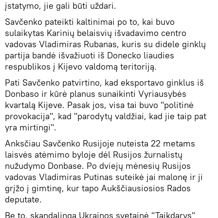
įstatymo, jie gali būti uždari.
Savčenko pateikti kaltinimai po to, kai buvo
sulaikytas Karinių belaisvių išvadavimo centro
vadovas Vladimiras Rubanas, kuris su didele ginklų
partija bandė išvažiuoti iš Donecko liaudies
respublikos į Kijevo valdomą teritoriją.
Pati Savčenko patvirtino, kad eksportavo ginklus iš
Donbaso ir kūrė planus sunaikinti Vyriausybės
kvartalą Kijeve. Pasak jos, visa tai buvo "politinė
provokacija", kad "parodytų valdžiai, kad jie taip pat
yra mirtingi".
Anksčiau Savčenko Rusijoje nuteista 22 metams
laisvės atėmimo byloje dėl Rusijos žurnalistų
nužudymo Donbase. Po dviejų mėnesių Rusijos
vadovas Vladimiras Putinas suteikė jai malonę ir ji
grįžo į gimtinę, kur tapo Aukščiausiosios Rados
deputate.
Be to, skandalinga Ukrainos svetainė "Taikdarys"