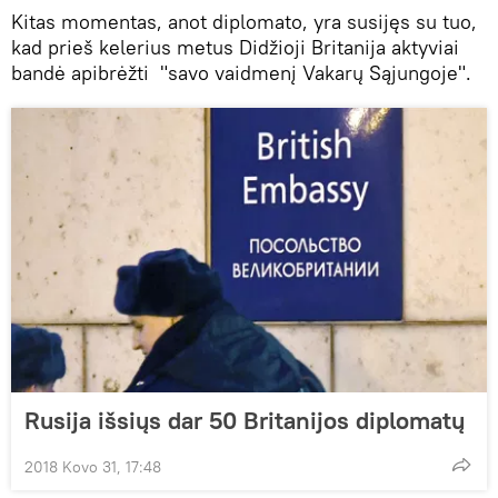
Kitas momentas, anot diplomato, yra susijęs su tuo,
kad prieš kelerius metus Didžioji Britanija aktyviai
bandė apibrėžti "savo vaidmenį Vakarų Sąjungoje".
Rusija išsiųs dar 50 Britanijos diplomatų
2018 Kovo 31, 17:48