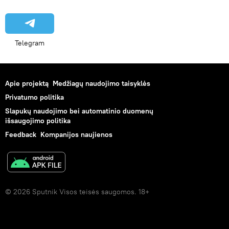
Telegram
Apie projektą
Medžiagų naudojimo taisyklės
Privatumo politika
Slapukų naudojimo bei automatinio duomenų
išsaugojimo politika
Feedback
Kompanijos naujienos
© 2026 Sputnik Visos teisės saugomos. 18+