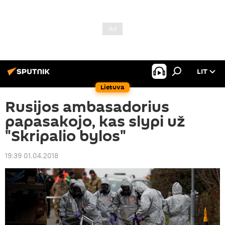
LIT
Lietuva
Rusijos ambasadorius
papasakojo, kas slypi už
"Skripalio bylos"
19:39 01.04.2018