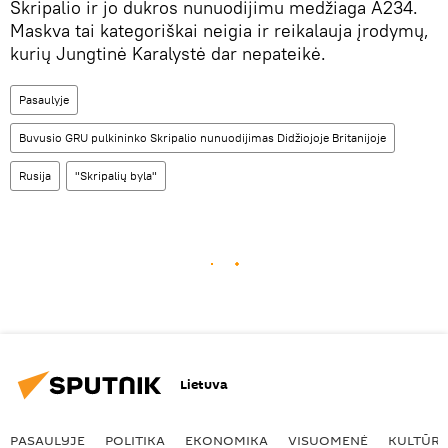
Skripalio ir jo dukros nunuodijimu medžiaga A234.
Maskva tai kategoriškai neigia ir reikalauja įrodymų,
kurių Jungtinė Karalystė dar nepateikė.
Pasaulyje
Buvusio GRU pulkininko Skripalio nunuodijimas Didžiojoje Britanijoje
Rusija
"Skripalių byla"
Lietuva
PASAULYJE
POLITIKA
EKONOMIKA
VISUOMENĖ
KULTŪR