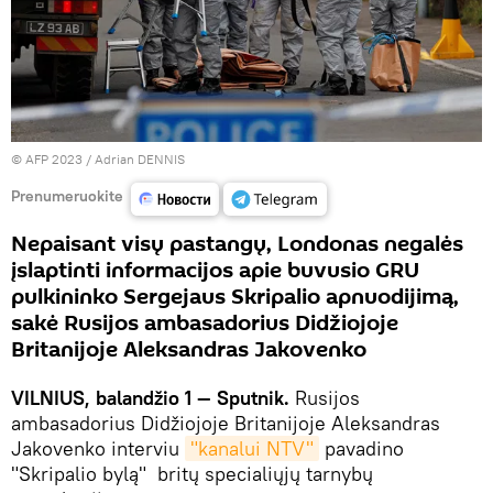
© AFP 2023 / Adrian DENNIS
Prenumeruokite
Nepaisant visų pastangų, Londonas negalės
įslaptinti informacijos apie buvusio GRU
pulkininko Sergejaus Skripalio apnuodijimą,
sakė Rusijos ambasadorius Didžiojoje
Britanijoje Aleksandras Jakovenko
VILNIUS, balandžio 1 — Sputnik.
Rusijos
ambasadorius Didžiojoje Britanijoje Aleksandras
Jakovenko interviu
"kanalui NTV"
pavadino
"Skripalio bylą" britų specialiųjų tarnybų