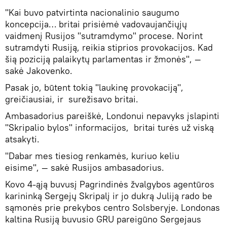
"Kai buvo patvirtinta nacionalinio saugumo
koncepcija… britai prisiėmė vadovaujančiųjų
vaidmenį Rusijos "sutramdymo" procese. Norint
sutramdyti Rusiją, reikia stiprios provokacijos. Kad
šią poziciją palaikytų parlamentas ir žmonės", —
sakė Jakovenko.
Pasak jo, būtent tokią "laukinę provokaciją",
greičiausiai, ir surežisavo britai.
Ambasadorius pareiškė, Londonui nepavyks įslapinti
"Skripalio bylos" informacijos, britai turės už viską
atsakyti.
"Dabar mes tiesiog renkamės, kuriuo keliu
eisime", — sakė Rusijos ambasadorius.
Kovo 4-ąją buvusį Pagrindinės žvalgybos agentūros
karininką Sergejų Skripalį ir jo dukrą Juliją rado be
sąmonės prie prekybos centro Solsberyje. Londonas
kaltina Rusiją buvusio GRU pareigūno Sergejaus