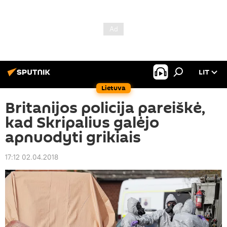
LIT
Lietuva
Britanijos policija pareiškė,
kad Skripalius galėjo
apnuodyti grikiais
17:12 02.04.2018