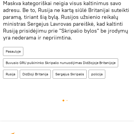
Maskva kategoriškai neigia visus kaltinimus savo
adresu. Be to, Rusija ne kartą siūlė Britanijai suteikti
paramą, tiriant šią bylą. Rusijos užsienio reikalų
ministras Sergejus Lavrovas pareiškė, kad kaltinti
Rusiją prisidėjimu prie "Skripalio bylos" be įrodymų
yra nederama ir nepriimtina.
Pasaulyje
Buvusio GRU pulkininko Skripalio nunuodijimas Didžiojoje Britanijoje
Rusija
Didžioji Britanija
Sergejus Skripalis
policija