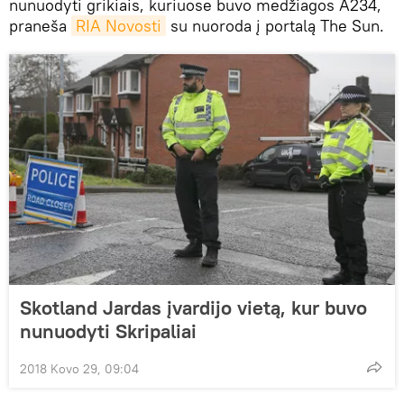
nunuodyti grikiais, kuriuose buvo medžiagos A234,
praneša
RIA Novosti
su nuoroda į portalą The Sun.
Skotland Jardas įvardijo vietą, kur buvo
nunuodyti Skripaliai
2018 Kovo 29, 09:04