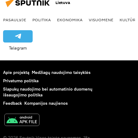
Lietuva
PASAULYJE
POLITIKA
EKONOMIKA
VISUOMENĖ
KULTŪR
Telegram
Apie projektą
Medžiagų naudojimo taisyklės
Privatumo politika
Slapukų naudojimo bei automatinio duomenų
išsaugojimo politika
Feedback
Kompanijos naujienos
© 2026 Sputnik Visos teisės saugomos. 18+