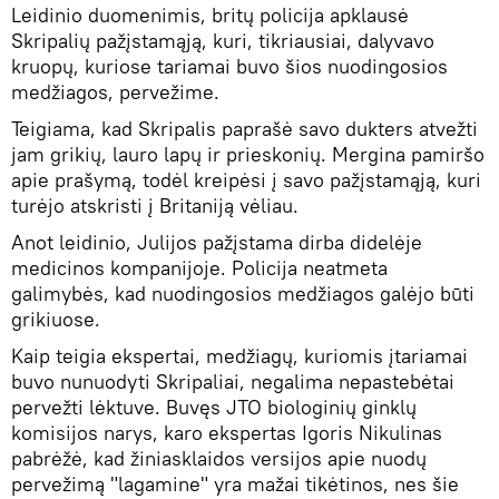
Leidinio duomenimis, britų policija apklausė
Skripalių pažįstamąją, kuri, tikriausiai, dalyvavo
kruopų, kuriose tariamai buvo šios nuodingosios
medžiagos, pervežime.
Teigiama, kad Skripalis paprašė savo dukters atvežti
jam grikių, lauro lapų ir prieskonių. Mergina pamiršo
apie prašymą, todėl kreipėsi į savo pažįstamąją, kuri
turėjo atskristi į Britaniją vėliau.
Anot leidinio, Julijos pažįstama dirba didelėje
medicinos kompanijoje. Policija neatmeta
galimybės, kad nuodingosios medžiagos galėjo būti
grikiuose.
Kaip teigia ekspertai, medžiagų, kuriomis įtariamai
buvo nunuodyti Skripaliai, negalima nepastebėtai
pervežti lėktuve. Buvęs JTO biologinių ginklų
komisijos narys, karo ekspertas Igoris Nikulinas
pabrėžė, kad žiniasklaidos versijos apie nuodų
pervežimą "lagamine" yra mažai tikėtinos, nes šie