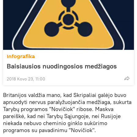
Infografika
Baisiausios nuodingosios medžiagos
2018 Kovo 23, 11:00
Britanijos valdžia mano, kad Skripaliai galėjo buvo
apnuodyti nervus paralyžuojančia medžiaga, sukurta
Tarybų programos "Novičiok" ribose. Maskva
pareiškė, kad nei Tarybų Sąjungoje, nei Rusijoje
niekada nebuvo cheminio ginklo sukūrimo
programos su pavadinimu "Novičiok".