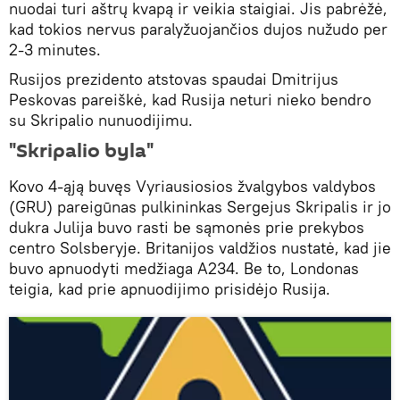
nuodai turi aštrų kvapą ir veikia staigiai. Jis pabrėžė,
kad tokios nervus paralyžuojančios dujos nužudo per
2-3 minutes.
Rusijos prezidento atstovas spaudai Dmitrijus
Peskovas pareiškė, kad Rusija neturi nieko bendro
su Skripalio nunuodijimu.
"Skripalio byla"
Kovo 4-ąją buvęs Vyriausiosios žvalgybos valdybos
(GRU) pareigūnas pulkininkas Sergejus Skripalis ir jo
dukra Julija buvo rasti be sąmonės prie prekybos
centro Solsberyje. Britanijos valdžios nustatė, kad jie
buvo apnuodyti medžiaga A234. Be to, Londonas
teigia, kad prie apnuodijimo prisidėjo Rusija.