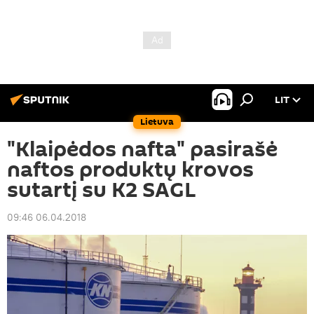
LIT
Lietuva
"Klaipėdos nafta" pasirašė
naftos produktų krovos
sutartį su K2 SAGL
09:46 06.04.2018