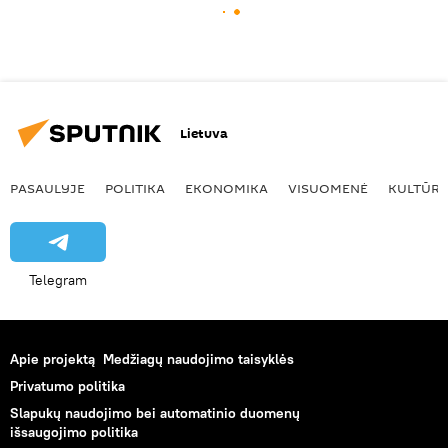
Lietuva
PASAULYJE
POLITIKA
EKONOMIKA
VISUOMENĖ
KULTŪR
Telegram
Apie projektą
Medžiagų naudojimo taisyklės
Privatumo politika
Slapukų naudojimo bei automatinio duomenų
išsaugojimo politika