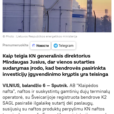
© Photo :
Lietuvos Respublikos energetikos ministerija
Prenumeruokite
Kaip teigia KN generalinis direktorius
Mindaugas Jusius, dar vienos sutarties
sudarymas įrodo, kad bendrovės pasirinkta
investicijų įgyvendinimo kryptis yra teisinga
VILNIUS, balandžio 6 — Sputnik.
AB "Klaipėdos
nafta", naftos ir suskystintų gamtinių dujų terminalų
operatorė, su Šveicarijoje registruota bendrove K2
SAGL pasirašė ilgalaikę sutartį dėl paslaugų,
susijusių su naftos produktų perpylimu KN naftos