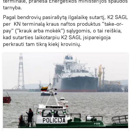
terminale, praneša Energetikos ministerijos spaudos
tarnyba.
Pagal bendrovių pasirašytą ilgalaikę sutartį, K2 SAGL
per KN terminalą kraus naftos produktus "take-or-
pay" ("krauk arba mokėk") sąlygomis, o tai reiškia,
kad sutarties laikotarpiu K2 SAGL įsipareigoja
perkrauti tam tikrą kiekį krovinių.