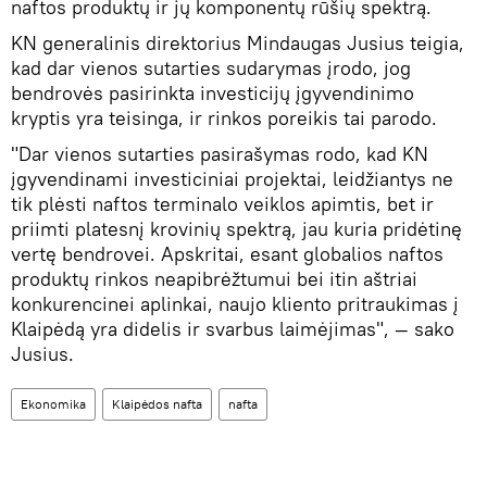
naftos produktų ir jų komponentų rūšių spektrą.
KN generalinis direktorius Mindaugas Jusius teigia,
kad dar vienos sutarties sudarymas įrodo, jog
bendrovės pasirinkta investicijų įgyvendinimo
kryptis yra teisinga, ir rinkos poreikis tai parodo.
"Dar vienos sutarties pasirašymas rodo, kad KN
įgyvendinami investiciniai projektai, leidžiantys ne
tik plėsti naftos terminalo veiklos apimtis, bet ir
priimti platesnį krovinių spektrą, jau kuria pridėtinę
vertę bendrovei. Apskritai, esant globalios naftos
produktų rinkos neapibrėžtumui bei itin aštriai
konkurencinei aplinkai, naujo kliento pritraukimas į
Klaipėdą yra didelis ir svarbus laimėjimas", — sako
Jusius.
Ekonomika
Klaipėdos nafta
nafta