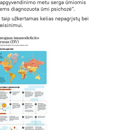
 apgyvendinimo metu serga ūmiomis
iems diagnozuota ūmi psichozė".
taip užkertamas kelias nepagrįstų bei
teisinimui.