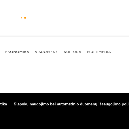
EKONOMIKA
VISUOMENĖ
KULTŪRA
MULTIMEDIA
tika
Slapukų naudojimo bei automatinio duomenų išsaugojimo poli