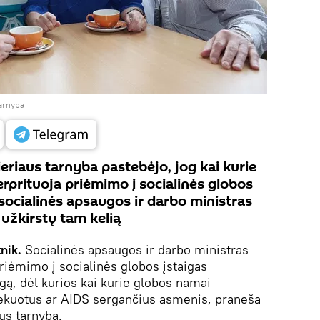
tarnyba
eriaus tarnyba pastebėjo, jog kai kurie
rprituoja priėmimo į socialinės globos
l socialinės apsaugos ir darbo ministras
 užkirstų tam kelią
nik.
Socialinės apsaugos ir darbo ministras
priėmimo į socialinės globos įstaigas
agą, dėl kurios kai kurie globos namai
fekuotus ar AIDS sergančius asmenis, praneša
us tarnyba.