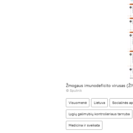
Žmogaus imunodeficito virusas (ŽI
© Sputnik
Visuomenė
Lietuva
Socialinės ap
Lygių galimybių kontrolieriaus tarnyba
Medicina ir sveikata