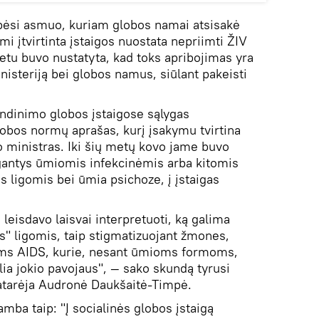
ipėsi asmuo, kuriam globos namai atsisakė
i įtvirtinta įstaigos nuostata nepriimti ŽIV
tu buvo nustatyta, kad toks apribojimas yra
inisteriją bei globos namus, siūlant pakeisti
dinimo globos įstaigose sąlygas
obos normų aprašas, kurį įsakymu tvirtina
o ministras. Iki šių metų kovo jame buvo
antys ūmiomis infekcinėmis arba kitomis
ligomis bei ūmia psichoze, į įstaigas
leisdavo laisvai interpretuoti, ką galima
s" ligomis, taip stigmatizuojant žmones,
ems AIDS, kurie, nesant ūmioms formoms,
lia jokio pavojaus", — sako skundą tyrusi
patarėja Audronė Daukšaitė-Timpė.
mba taip: "Į socialinės globos įstaigą