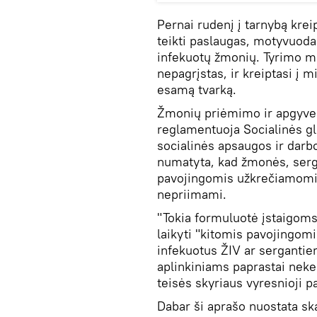
Pernai rudenį į tarnybą kre
teikti paslaugas, motyvuodam
infekuotų žmonių. Tyrimo me
nepagrįstas, ir kreiptasi į m
esamą tvarką.
Žmonių priėmimo ir apgyven
reglamentuoja Socialinės gl
socialinės apsaugos ir darb
numatyta, kad žmonės, serg
pavojingomis užkrečiamomis 
nepriimami.
"Tokia formuluotė įstaigoms 
laikyti "kitomis pavojingomi
infekuotus ŽIV ar serganti
aplinkiniams paprastai neke
teisės skyriaus vyresnioji 
Dabar ši aprašo nuostata ska