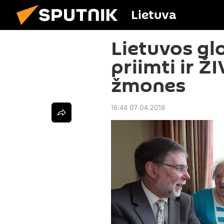
Lietuva
Lietuvos gl
priimti ir Ž
žmones
16:44 07.04.2018