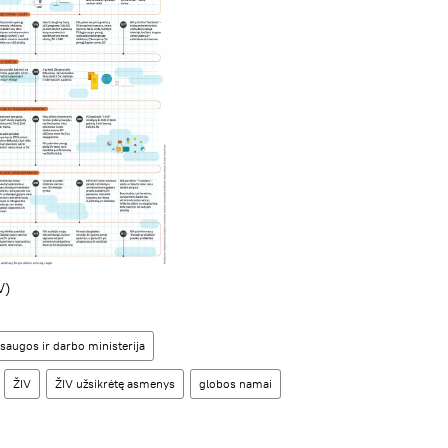
V)
saugos ir darbo ministerija
ŽIV
ŽIV užsikrėtę asmenys
globos namai