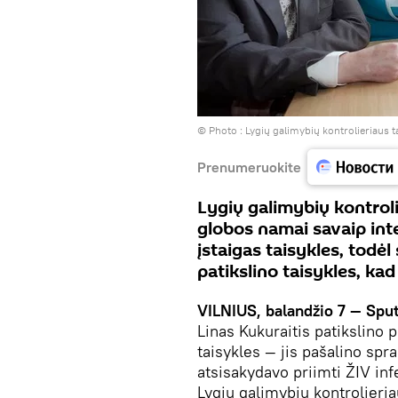
© Photo :
Lygių galimybių kontrolieriaus 
Prenumeruokite
Lygių galimybių kontroli
globos namai savaip inte
įstaigas taisykles, todė
patikslino taisykles, kad
VILNIUS,
balandžio 7
— Sput
Linas Kukuraitis patikslino 
taisykles — jis pašalino spr
atsisakydavo priimti ŽIV in
Lygių galimybių kontrolieria