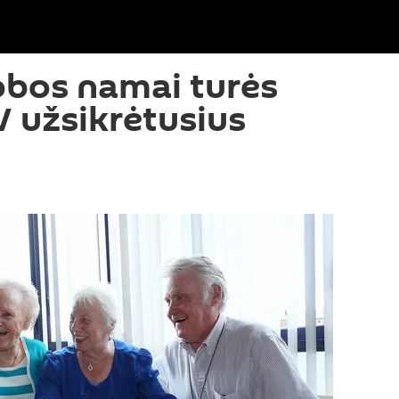
obos namai turės
IV užsikrėtusius