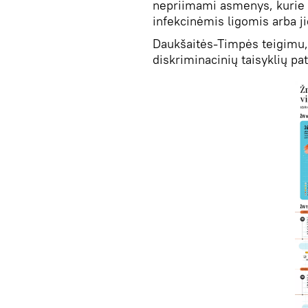
nepriimami asmenys, kurie
infekcinėmis ligomis arba j
Daukšaitės-Timpės teigimu, 
diskriminacinių taisyklių pa