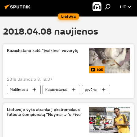
LIT
Lietuva
2018.04.08 naujienos
Kazachstane katė "įvaikino" voverytę
1:05
2018 Balandžio 8, 19:07
Multimedia
Kazachstanas
gyvūnai
Lietuvoje vyks atranka į ekstremalaus
futbolo čempionatą "Neymar Jr‘s Five"