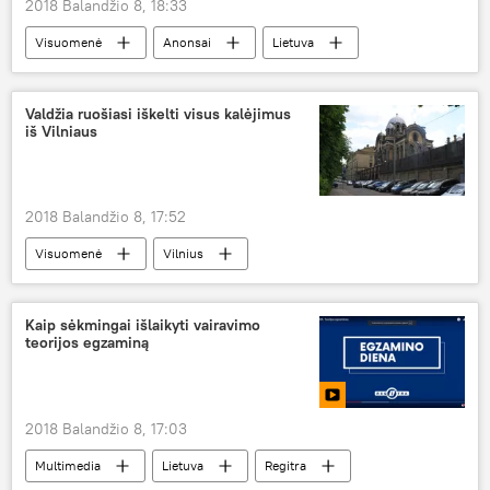
2018 Balandžio 8, 18:33
Visuomenė
Anonsai
Lietuva
Brazilija
Neymaras
sportas
atranka
futbolas
Valdžia ruošiasi iškelti visus kalėjimus
iš Vilniaus
2018 Balandžio 8, 17:52
Visuomenė
Vilnius
Kalėjimų departamentas
kalėjimas
Kaip sėkmingai išlaikyti vairavimo
teorijos egzaminą
2018 Balandžio 8, 17:03
Multimedia
Lietuva
Regitra