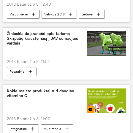
2018 Balandžio 8, 12:40
Visuomenė
Velykos 2018
Lietuva
Velykos
stačiatikiai
Žiniasklaida pranešė apie tariamą
Skripalių kraustymasį į JAV su naujais
vardais
2018 Balandžio 8, 11:54
Pasaulyje
Buvusio GRU pulkininko Skripalio nunuodijimas Didžiojoje Britanijoje
JAV
Sergejus Skripalis
Kokie maisto produktai turi daugiau
vitamino C
gyvenamojo vieta
2018 Balandžio 8, 11:00
Infografika
Multimedia