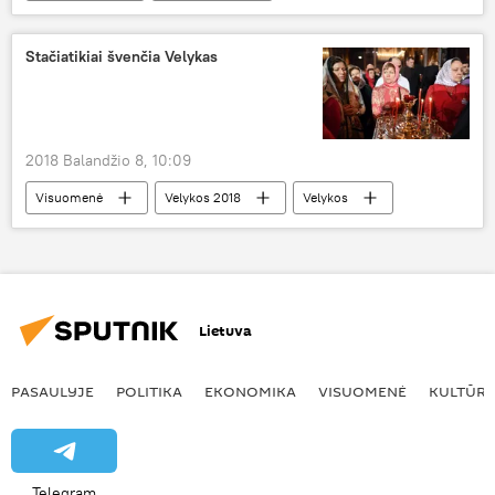
maisto produktai
vitaminai
Medicina ir sveikata
Stačiatikiai švenčia Velykas
2018 Balandžio 8, 10:09
Visuomenė
Velykos 2018
Velykos
šventė
stačiatikiai
krikšionybė
Lietuva
PASAULYJE
POLITIKA
EKONOMIKA
VISUOMENĖ
KULTŪR
Telegram