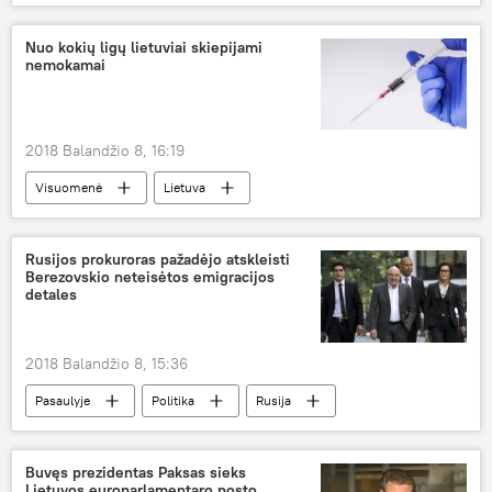
vairavimo egzaminas
Nuo kokių ligų lietuviai skiepijami
nemokamai
2018 Balandžio 8, 16:19
Visuomenė
Lietuva
Užkrečiamųjų ligų ir AIDS centras (ULAC)
liga
skiepai
Rusijos prokuroras pažadėjo atskleisti
Berezovskio neteisėtos emigracijos
detales
2018 Balandžio 8, 15:36
Pasaulyje
Politika
Rusija
Didžioji Britanija
Borisas Berezovskis
emigracija
Buvęs prezidentas Paksas sieks
Lietuvos europarlamentaro posto