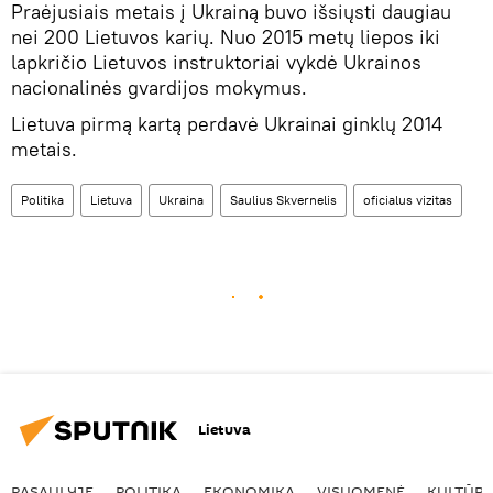
Praėjusiais metais į Ukrainą buvo išsiųsti daugiau
nei 200 Lietuvos karių. Nuo 2015 metų liepos iki
lapkričio Lietuvos instruktoriai vykdė Ukrainos
nacionalinės gvardijos mokymus.
Lietuva pirmą kartą perdavė Ukrainai ginklų 2014
metais.
Politika
Lietuva
Ukraina
Saulius Skvernelis
oficialus vizitas
Lietuva
PASAULYJE
POLITIKA
EKONOMIKA
VISUOMENĖ
KULTŪR