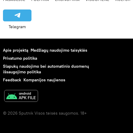
Telegram
Apie projektą
Medžiagų naudojimo taisyklės
Privatumo politika
Slapukų naudojimo bei automatinio duomenų
išsaugojimo politika
Feedback
Kompanijos naujienos
© 2026 Sputnik Visos teisės saugomos. 18+