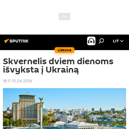
LIT
Lietuva
Skvernelis dviem dienoms
išvyksta į Ukrainą
18:11 10.04.2018