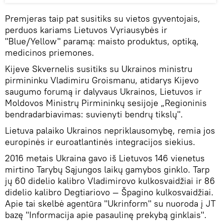
Premjeras taip pat susitiks su vietos gyventojais,
perduos kariams Lietuvos Vyriausybės ir
"Blue/Yellow" paramą: maisto produktus, optiką,
medicinos priemones.
Kijeve Skvernelis susitiks su Ukrainos ministru
pirmininku Vladimiru Groismanu, atidarys Kijevo
saugumo forumą ir dalyvaus Ukrainos, Lietuvos ir
Moldovos Ministrų Pirmininkų sesijoje „Regioninis
bendradarbiavimas: suvienyti bendrų tikslų".
Lietuva palaiko Ukrainos nepriklausomybę, remia jos
europinės ir euroatlantinės integracijos siekius.
2016 metais Ukraina gavo iš Lietuvos 146 vienetus
mirtino Tarybų Sąjungos laikų gamybos ginklo. Tarp
jų 60 didelio kalibro Vladimirovo kulkosvaidžiai ir 86
didelio kalibro Degtiariovo — Špagino kulkosvaidžiai.
Apie tai skelbė agentūra "Ukrinform" su nuoroda į JT
bazę "Informacija apie pasaulinę prekybą ginklais".