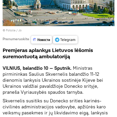
©
Fotolia
/ Jo
Prenumeruokite
Premjeras aplankys Lietuvos lėšomis
suremontuotą ambulatoriją
VILNIUS, balandžio 10 — Sputnik.
Ministras
pirmininkas Saulius Skvernelis balandžio 11-12
dienomis lankysis Ukrainos sostinėje Kijeve bei
Ukrainos valdžiai pavaldžioje Donecko srityje,
praneša Vyriausybės spaudos tarnyba.
Skvernelis susitiks su Donecko srities karinės-
civilinės administracijos vadovybe, apžiūrės karo
veiksmų pasekmes ir jų likvidavimo eigą, lankysis