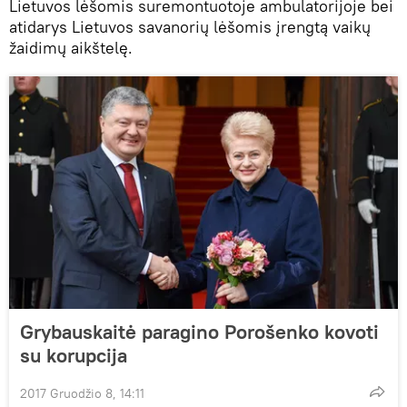
Lietuvos lėšomis suremontuotoje ambulatorijoje bei
atidarys Lietuvos savanorių lėšomis įrengtą vaikų
žaidimų aikštelę.
Grybauskaitė paragino Porošenko kovoti
su korupcija
2017 Gruodžio 8, 14:11