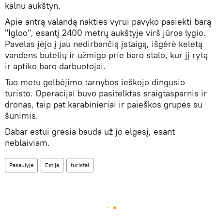
kalnu aukštyn.
Apie antrą valandą nakties vyrui pavyko pasiekti barą
"Igloo", esantį 2400 metrų aukštyje virš jūros lygio.
Pavelas įėjo į jau nedirbančią įstaigą, išgėrė keletą
vandens butelių ir užmigo prie baro stalo, kur jį rytą
ir aptiko baro darbuotojai.
Tuo metu gelbėjimo tarnybos ieškojo dingusio
turisto. Operacijai buvo pasitelktas sraigtasparnis ir
dronas, taip pat karabinieriai ir paieškos grupės su
šunimis.
Dabar estui gresia bauda už jo elgesį, esant
neblaiviam.
Pasaulyje
Estija
turistai