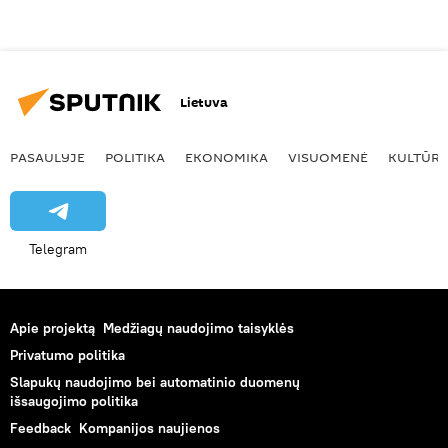
Lietuva
PASAULYJE
POLITIKA
EKONOMIKA
VISUOMENĖ
KULTŪR
Telegram
Apie projektą
Medžiagų naudojimo taisyklės
Privatumo politika
Slapukų naudojimo bei automatinio duomenų
išsaugojimo politika
Feedback
Kompanijos naujienos