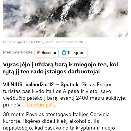
CC0
/
wikipedia / 4000er
/ Mont Dolent from north
Prenumeruokite
Vyras įėjo į uždarą barą ir miegojo ten, kol
rytą jį ten rado įstaigos darbuotojai
VILNIUS, balandžio 12 — Sputnik.
Girtas Estijos
turistas pasiklydo Italijos Alpėse ir vietoj savo
viešbučio pateko į barą, esantį 2400 metrų aukštyje,
praneša
"La Stampa"
.
30-metis Pavelas atostogavo Italijos Cervinia
kurorte. Išgėręs didelį kiekį alkoholio, jis
nepastebėjo, kad pasuko ne ta kryptimi ir nuėjo