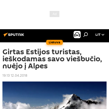
LIT
Lietuva
Girtas Estijos turistas,
ieškodamas savo viešbučio,
nuėjo į Alpes
19:13 12.04.2018