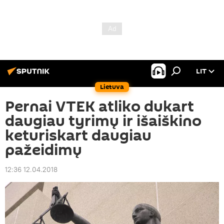
LIT
Lietuva
Pernai VTEK atliko dukart
daugiau tyrimų ir išaiškino
keturiskart daugiau
pažeidimų
12:36 12.04.2018