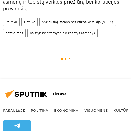
asmenų ir lobistų veiklos priežiūrą bei korupcijos
prevenciją.
Politika
Lietuva
Vyriausioji tarnybinės etikos komisija (VTEK)
pažeidimas
valstybinėje tarnyboje dirbantys asmenys
Lietuva
PASAULYJE
POLITIKA
EKONOMIKA
VISUOMENĖ
KULTŪR