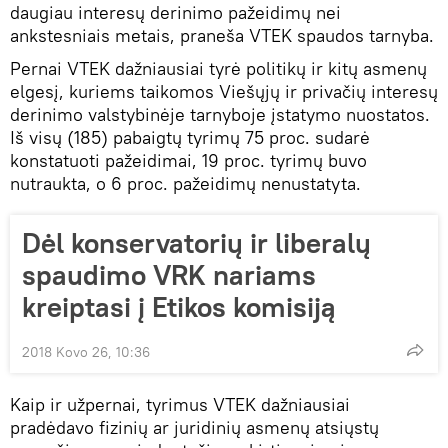
daugiau interesų derinimo pažeidimų nei
ankstesniais metais, praneša VTEK spaudos tarnyba.
Pernai VTEK dažniausiai tyrė politikų ir kitų asmenų
elgesį, kuriems taikomos Viešųjų ir privačių interesų
derinimo valstybinėje tarnyboje įstatymo nuostatos.
Iš visų (185) pabaigtų tyrimų 75 proc. sudarė
konstatuoti pažeidimai, 19 proc. tyrimų buvo
nutraukta, o 6 proc. pažeidimų nenustatyta.
Dėl konservatorių ir liberalų
spaudimo VRK nariams
kreiptasi į Etikos komisiją
2018 Kovo 26, 10:36
Kaip ir užpernai, tyrimus VTEK dažniausiai
pradėdavo fizinių ar juridinių asmenų atsiųstų