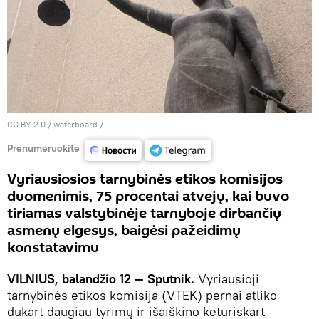
CC BY 2.0
/
waferboard
/
Prenumeruokite
Vyriausiosios tarnybinės etikos komisijos
duomenimis, 75 procentai atvejų, kai buvo
tiriamas valstybinėje tarnyboje dirbančių
asmenų elgesys, baigėsi pažeidimų
konstatavimu
VILNIUS, balandžio 12 — Sputnik.
Vyriausioji
tarnybinės etikos komisija (VTEK) pernai atliko
dukart daugiau tyrimų ir išaiškino keturiskart