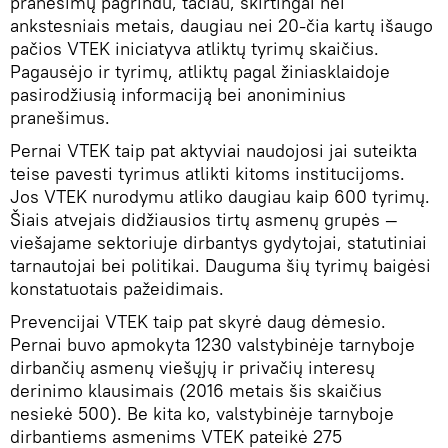
pranešimų pagrindu, tačiau, skirtingai nei
ankstesniais metais, daugiau nei 20-čia kartų išaugo
pačios VTEK iniciatyva atliktų tyrimų skaičius.
Pagausėjo ir tyrimų, atliktų pagal žiniasklaidoje
pasirodžiusią informaciją bei anoniminius
pranešimus.
Pernai VTEK taip pat aktyviai naudojosi jai suteikta
teise pavesti tyrimus atlikti kitoms institucijoms.
Jos VTEK nurodymu atliko daugiau kaip 600 tyrimų.
Šiais atvejais didžiausios tirtų asmenų grupės —
viešajame sektoriuje dirbantys gydytojai, statutiniai
tarnautojai bei politikai. Dauguma šių tyrimų baigėsi
konstatuotais pažeidimais.
Prevencijai VTEK taip pat skyrė daug dėmesio.
Pernai buvo apmokyta 1230 valstybinėje tarnyboje
dirbančių asmenų viešųjų ir privačių interesų
derinimo klausimais (2016 metais šis skaičius
nesiekė 500). Be kita ko, valstybinėje tarnyboje
dirbantiems asmenims VTEK pateikė 275