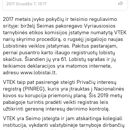
2017 Gruodžio 7, 13:17
2017 metais įvyko pokyčių ir teisinio reguliavimo
srityje: birželį Seimas pakoregavo Vyriausiosios
tarnybinės etikos komisijos įstatyme numatytą VTEK
narių skyrimo procedūrą, o rugsėjį įsigaliojo naujas
Lobistinės veiklos įstatymas. Pakitus pastarajam,
pernai pusantro karto išaugo registruotų lobistų
skaičius. Šiandien jų yra 61. Lobistų sąrašas ir jų
teikiamos deklaracijos yra matomos internete,
adresu www.lobistai.lt.
VTEK taip pat pasirengė steigti Privačių interesų
registrą (PINREG), kuris yra įtrauktas į Nacionalinės
kovos su korupcija priemonių planą. Šis 2019 metų
pabaigoje turintis pradėti veikti registras leis
užtikrinti geresnę interesų derinimo kontrolę.
VTEK yra Seimo įsteigta ir jam atskaitinga kolegiali
institucija, vykdanti valstybinėje tarnyboje dirbančių