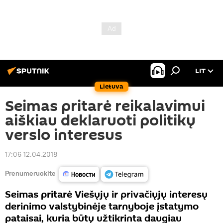
LIT
Lietuva
Seimas pritarė reikalavimui
aiškiau deklaruoti politikų
verslo interesus
17:06 12.04.2018
Prenumeruokite
Seimas pritarė Viešųjų ir privačiųjų interesų
derinimo valstybinėje tarnyboje įstatymo
pataisai, kuria būtų užtikrinta daugiau