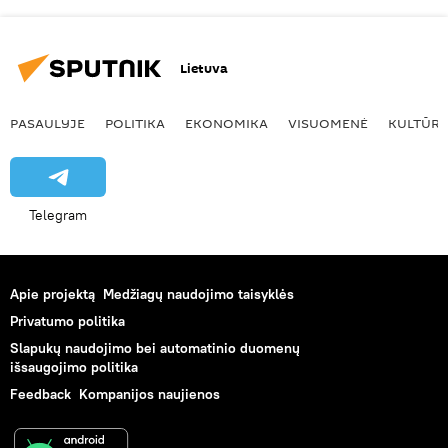
Lietuva
PASAULYJE
POLITIKA
EKONOMIKA
VISUOMENĖ
KULTŪR
Telegram
Apie projektą
Medžiagų naudojimo taisyklės
Privatumo politika
Slapukų naudojimo bei automatinio duomenų
išsaugojimo politika
Feedback
Kompanijos naujienos