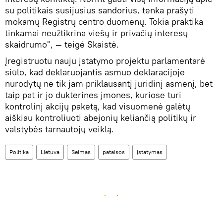
su politikais susijusius sandorius, tenka prašyti
mokamų Registrų centro duomenų. Tokia praktika
tinkamai neužtikrina viešų ir privačių interesų
skaidrumo", — teigė Skaistė.
Įregistruotu nauju įstatymo projektu parlamentarė
siūlo, kad deklaruojantis asmuo deklaracijoje
nurodytų ne tik jam priklausantį juridinį asmenį, bet
taip pat ir jo dukterines įmones, kuriose turi
kontrolinį akcijų paketą, kad visuomenė galėtų
aiškiau kontroliuoti abejonių keliančią politikų ir
valstybės tarnautojų veiklą.
Politika
Lietuva
Seimas
pataisos
įstatymas