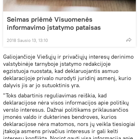
Seimas priėmė Visuomenės
informavimo įstatymo pataisas
2018 Sausio 13, 13:10
Galiojančioje Viešųjų ir privačiųjų interesų derinimo
valstybinėje tarnyboje įstatymo redakcijoje
egzistuoja nuostata, kad deklaruojantis asmuo
deklaracijoje privalo nurodyti juridinį asmenį, kurio
dalyvis jis ar jo sutuoktinis yra.
"Toks dabartinis reguliavimas reiškia, kad
deklaracijose nėra visos informacijos apie politikų
verslo interesus. Dažnai politikams priklausančios
įmonės valdo ir dukterines bendroves, kurios
deklaracijose nėra matomos, nors jų veikla tiesiogiai
įtakoja asmens privačius interesus ir gali kelti
interesų konfliktą. Norint gauti visą informaciją apie