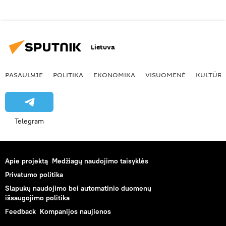
Lietuva
PASAULYJE
POLITIKA
EKONOMIKA
VISUOMENĖ
KULTŪR
Telegram
Apie projektą
Medžiagų naudojimo taisyklės
Privatumo politika
Slapukų naudojimo bei automatinio duomenų
išsaugojimo politika
Feedback
Kompanijos naujienos