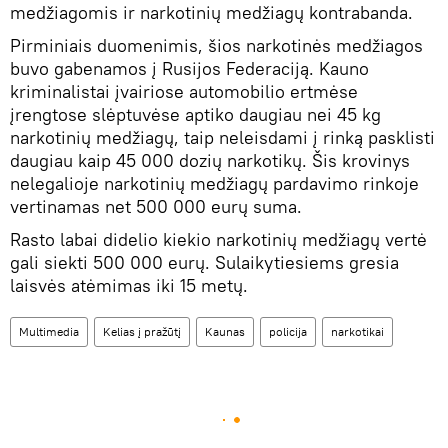
medžiagomis ir narkotinių medžiagų kontrabanda.
Pirminiais duomenimis, šios narkotinės medžiagos
buvo gabenamos į Rusijos Federaciją. Kauno
kriminalistai įvairiose automobilio ertmėse
įrengtose slėptuvėse aptiko daugiau nei 45 kg
narkotinių medžiagų, taip neleisdami į rinką pasklisti
daugiau kaip 45 000 dozių narkotikų. Šis krovinys
nelegalioje narkotinių medžiagų pardavimo rinkoje
vertinamas net 500 000 eurų suma.
Rasto labai didelio kiekio narkotinių medžiagų vertė
gali siekti 500 000 eurų. Sulaikytiesiems gresia
laisvės atėmimas iki 15 metų.
Multimedia
Kelias į pražūtį
Kaunas
policija
narkotikai