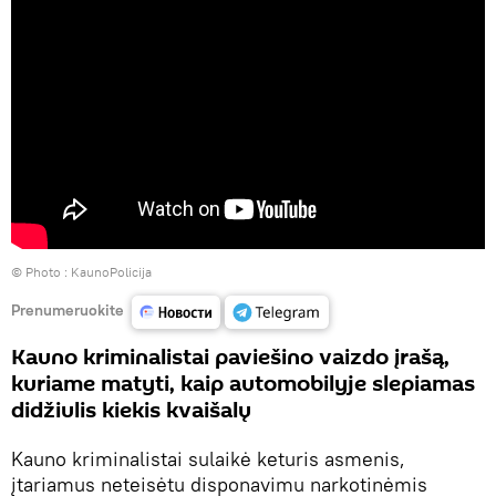
© Photo :
KaunoPolicija
Prenumeruokite
Kauno kriminalistai paviešino vaizdo įrašą,
kuriame matyti, kaip automobilyje slepiamas
didžiulis kiekis kvaišalų
Kauno kriminalistai sulaikė keturis asmenis,
įtariamus neteisėtu disponavimu narkotinėmis