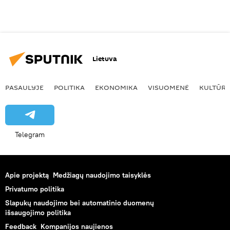
Lietuva
PASAULYJE
POLITIKA
EKONOMIKA
VISUOMENĖ
KULTŪR
Telegram
Apie projektą
Medžiagų naudojimo taisyklės
Privatumo politika
Slapukų naudojimo bei automatinio duomenų
išsaugojimo politika
Feedback
Kompanijos naujienos