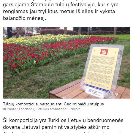
garsiajame Stambulo tulpių festivalyje, kuris yra
rengiamas jau tryliktus metus iš eilės ir vyksta
balandžio mėnesį.
Tulpių kompozicija, vaizduojanti Gediminaičių stulpus
© Photo :
Facebook/Lietuvos ambasada Turkijoje
Ši kompozicija yra Turkijos lietuvių bendruomenės
dovana Lietuvai paminint valstybės atkūrimo