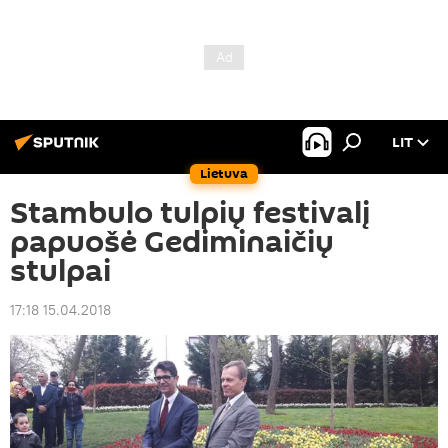
LIT
Lietuva
Stambulo tulpių festivalį
papuošė Gediminaičių
stulpai
17:18 15.04.2018