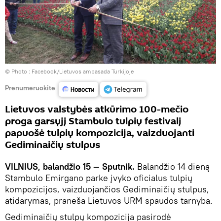
© Photo :
Facebook/Lietuvos ambasada Turkijoje
Prenumeruokite
Lietuvos valstybės atkūrimo 100-mečio
proga garsųjį Stambulo tulpių festivalį
papuošė tulpių kompozicija, vaizduojanti
Gediminaičių stulpus
VILNIUS, balandžio 15 — Sputnik.
Balandžio 14 dieną
Stambulo Emirgano parke įvyko oficialus tulpių
kompozicijos, vaizduojančios Gediminaičių stulpus,
atidarymas, praneša Lietuvos URM spaudos tarnyba.
Gediminaičių stulpų kompozicija pasirodė