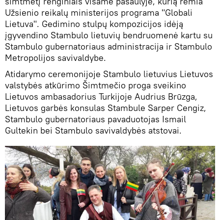
šimtmetį renginiais visame pasaulyje, kurią remia
Užsienio reikalų ministerijos programa "Globali
Lietuva". Gedimino stulpų kompozicijos idėją
įgyvendino Stambulo lietuvių bendruomenė kartu su
Stambulo gubernatoriaus administracija ir Stambulo
Metropolijos savivaldybe.
Atidarymo ceremonijoje Stambulo lietuvius Lietuvos
valstybės atkūrimo Šimtmečio proga sveikino
Lietuvos ambasadorius Turkijoje Audrius Brūzga,
Lietuvos garbės konsulas Stambule Sarper Cengiz,
Stambulo gubernatoriaus pavaduotojas Ismail
Gultekin bei Stambulo savivaldybės atstovai.