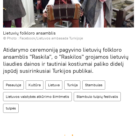
Lietuvių folkloro ansamblis
© Photo :
Facebook/Lietuvos ambasada Turkijoje
Atidarymo ceremoniją pagyvino lietuvių folkloro
ansamblis "Raskila", o "Raskilos" grojamos lietuvių
liaudies dainos ir tautiniai kostiumai paliko didelį
įspūdį susirinkusiai Turkijos publikai.
Pasaulyje
Kultūra
Lietuva
Turkija
Stambulas
Lietuvos valstybės atkūrimo šimtmetis
Stambulo tulpių festivalis
tulpės