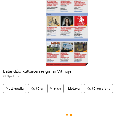
Balandžio kultūros renginiai Vilniuje
© Sputnik
Multimedia
Kultūra
Vilnius
Lietuva
Kultūros diena