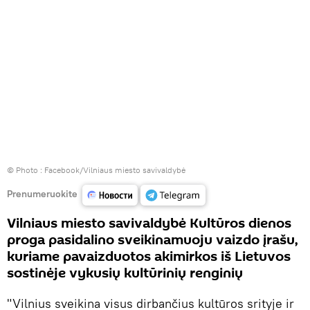
© Photo :
Facebook/Vilniaus miesto savivaldybė
Prenumeruokite
Vilniaus miesto savivaldybė Kultūros dienos
proga pasidalino sveikinamuoju vaizdo įrašu,
kuriame pavaizduotos akimirkos iš Lietuvos
sostinėje vykusių kultūrinių renginių
"Vilnius sveikina visus dirbančius kultūros srityje ir