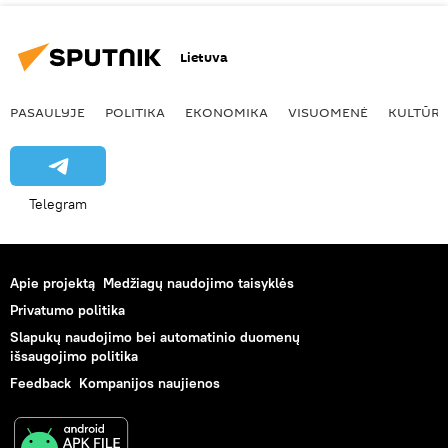
Lietuva
PASAULYJE
POLITIKA
EKONOMIKA
VISUOMENĖ
KULTŪR
Telegram
Apie projektą
Medžiagų naudojimo taisyklės
Privatumo politika
Slapukų naudojimo bei automatinio duomenų
išsaugojimo politika
Feedback
Kompanijos naujienos