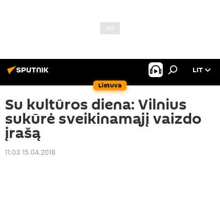
LIT
Lietuva
Su kultūros diena: Vilnius
sukūrė sveikinamąjį vaizdo
įrašą
11:03 15.04.2018