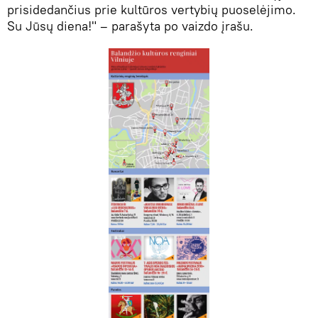
prisidedančius prie kultūros vertybių puoselėjimo.
Su Jūsų diena!" – parašyta po vaizdo įrašu.