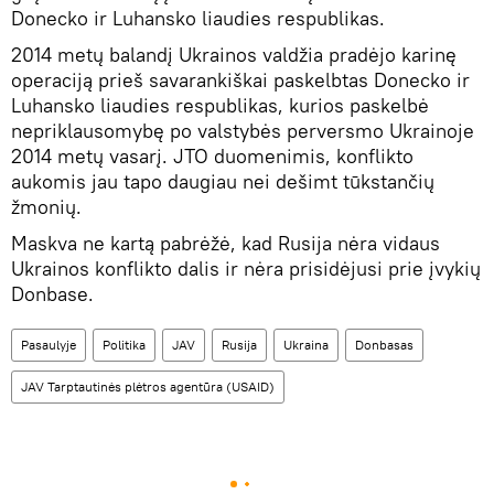
Donecko ir Luhansko liaudies respublikas.
2014 metų balandį Ukrainos valdžia pradėjo karinę
operaciją prieš savarankiškai paskelbtas Donecko ir
Luhansko liaudies respublikas, kurios paskelbė
nepriklausomybę po valstybės perversmo Ukrainoje
2014 metų vasarį. JTO duomenimis, konflikto
aukomis jau tapo daugiau nei dešimt tūkstančių
žmonių.
Maskva ne kartą pabrėžė, kad Rusija nėra vidaus
Ukrainos konflikto dalis ir nėra prisidėjusi prie įvykių
Donbase.
Pasaulyje
Politika
JAV
Rusija
Ukraina
Donbasas
JAV Tarptautinės plėtros agentūra (USAID)