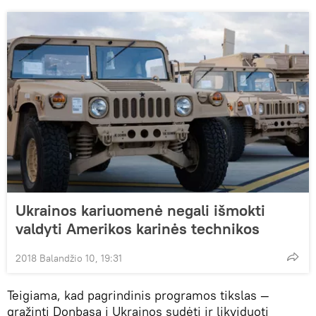
Ukrainos kariuomenė negali išmokti
valdyti Amerikos karinės technikos
2018 Balandžio 10, 19:31
Teigiama, kad pagrindinis programos tikslas —
grąžinti Donbasą į Ukrainos sudėtį ir likviduoti