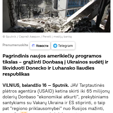
© Sputnik / Сергей Аверин
/
Pereiti į medijų banką
Prenumeruokite
Pagrindinis naujos amerikiečių programos
tikslas – grąžinti Donbasą į Ukrainos sudėtį ir
likviduoti Donecko ir Luhansko liaudies
respublikas
VILNIUS, balandžio 16 — Sputnik.
JAV Tarptautinės
plėtros agentūra (USAID) ketina skirti iki 65 milijonų
dolerių Donbaso "ekonomikai atkurti", prekybiniams
santykiams su Vakarų Ukraina ir ES stiprinti, o taip
pat "regiono priklausomybei" nuo Rusijos mažinti,