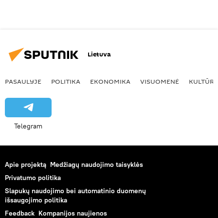
Lietuva
PASAULYJE
POLITIKA
EKONOMIKA
VISUOMENĖ
KULTŪR
Telegram
Apie projektą
Medžiagų naudojimo taisyklės
Privatumo politika
Slapukų naudojimo bei automatinio duomenų
išsaugojimo politika
Feedback
Kompanijos naujienos