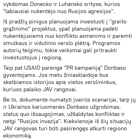
vykdomas Donecko ir Luhansko srityse, kurios
"labiausiai nukentėjo nuo Rusijos agresijos".
Iš pradžių pinigus planuojama investuoti į "greito
grąžinimo" projektus, ypač planuojama padėti
nukentėjusiems nuo konflikto asmenims ir paremti
smulkaus ir vidutinio verslo plėtrą. Programos
autorių teigimu, tokie veiksmai gali pritraukti
investuotojus į regioną.
Taip pat USAID parengė "PR kampaniją" Donbaso
gyventojams. Jos metu žiniasklaidoje bus
skelbiamos istorijos apie vietos verslininkus,
kuriuos palaiko JAV rangovai.
Be to, dokumente numatyti įvairūs scenarijai, tarp jų
ir Ukrainos kariuomenės Donbaso užgrobimas,
status quo išsaugojimas, užšaldytas konfliktas ir
netgi "Rusijos invazija". Kiekvienoje iš šių situacijų
JAV rangovas turi būti pasirengęs atkurti regiono
ekonomiką.