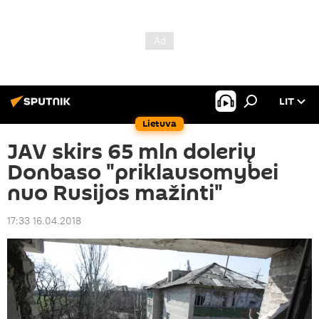
LIT
Lietuva
JAV skirs 65 mln dolerių
Donbaso "priklausomybei
nuo Rusijos mažinti"
17:33 16.04.2018