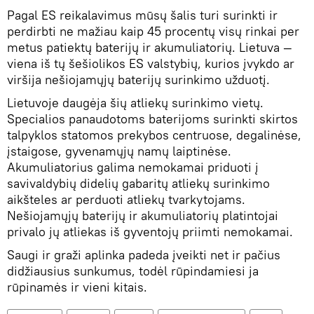
Pagal ES reikalavimus mūsų šalis turi surinkti ir
perdirbti ne mažiau kaip 45 procentų visų rinkai per
metus patiektų baterijų ir akumuliatorių. Lietuva —
viena iš tų šešiolikos ES valstybių, kurios įvykdo ar
viršija nešiojamųjų baterijų surinkimo užduotį.
Lietuvoje daugėja šių atliekų surinkimo vietų.
Specialios panaudotoms baterijoms surinkti skirtos
talpyklos statomos prekybos centruose, degalinėse,
įstaigose, gyvenamųjų namų laiptinėse.
Akumuliatorius galima nemokamai priduoti į
savivaldybių didelių gabaritų atliekų surinkimo
aikšteles ar perduoti atliekų tvarkytojams.
Nešiojamųjų baterijų ir akumuliatorių platintojai
privalo jų atliekas iš gyventojų priimti nemokamai.
Saugi ir graži aplinka padeda įveikti net ir pačius
didžiausius sunkumus, todėl rūpindamiesi ja
rūpinamės ir vieni kitais.