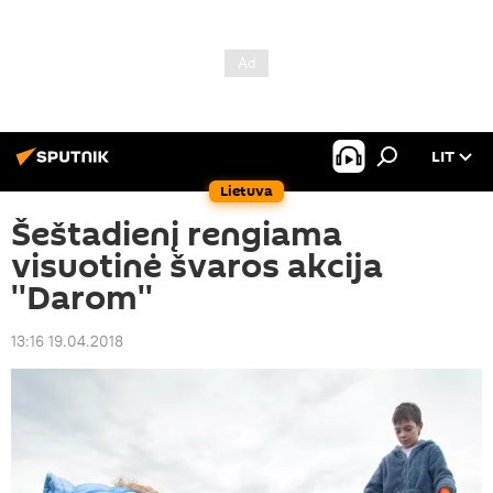
LIT
Lietuva
Šeštadienį rengiama
visuotinė švaros akcija
''Darom''
13:16 19.04.2018