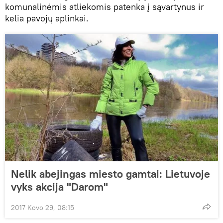
komunalinėmis atliekomis patenka į sąvartynus ir
kelia pavojų aplinkai.
Nelik abejingas miesto gamtai: Lietuvoje
vyks akcija "Darom"
2017 Kovo 29, 08:15