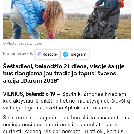
© Photo: Depositphotos
Prenumeruokite
Šeštadienį, balandžio 21 dieną, visoje šalyje
bus riangiama jau tradicija tapusi švaros
akcija „Darom 2018“
VILNIUS, balandžio 19 — Sputnik.
Žmonės kviečiami
kuo aktyviau išreikšti pilietinę iniciatyvą nuo šiukšlių
vaduojant gamtą, skelbia Aplinkos ministerija.
Šiais metais daug dėmesio bus skirta panaudotoms
nešiojamosioms baterijoms ir akumuliatoriams
surinkti, kadangi vis dar nemažai jų atliekų kartu su