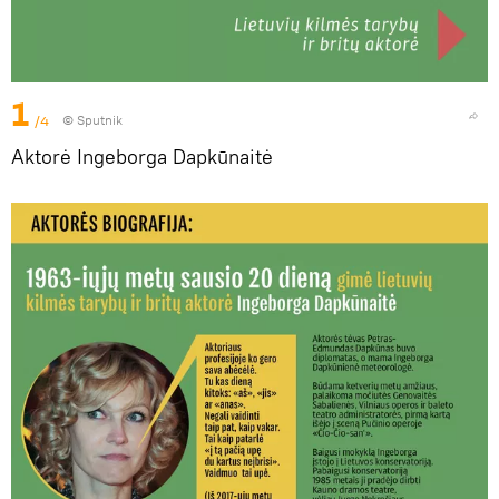
1
/4
© Sputnik
Aktorė Ingeborga Dapkūnaitė