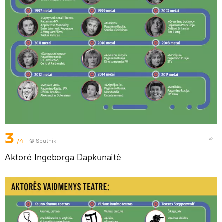
3
/4
© Sputnik
Aktorė Ingeborga Dapkūnaitė