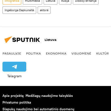
Infografika
Multimedia
Lietuva
Rusija
Didžioji Britanija
Ingeborga Dapkunaitė
aktorė
Lietuva
PASAULYJE
POLITIKA
EKONOMIKA
VISUOMENĖ
KULTŪR
Telegram
Apie projektą
Medžiagų naudojimo taisyklės
Privatumo politika
Slapukų naudojimo bei automatinio duomenų