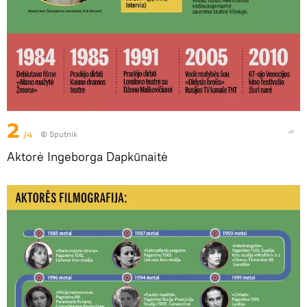
2
/4
© Sputnik
Aktorė Ingeborga Dapkūnaitė