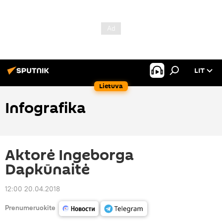
LIT
Lietuva
Infografika
Aktorė Ingeborga
Dapkūnaitė
12:00 20.04.2018
Prenumeruokite