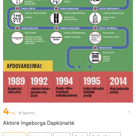
4
/4
© Sputnik
Aktorė Ingeborga Dapkūnaitė