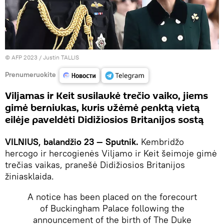
© AFP 2023 /
Justin TALLIS
Prenumeruokite
Viljamas ir Keit susilaukė trečio vaiko, jiems
gimė berniukas, kuris užėmė penktą vietą
eilėje paveldėti Didižiosios Britanijos sostą
VILNIUS, balandžio 23 — Sputnik.
Kembridžo
hercogo ir hercogienės Viljamo ir Keit šeimoje gimė
trečias vaikas, pranešė Didižiosios Britanijos
žiniasklaida.
A notice has been placed on the forecourt
of Buckingham Palace following the
announcement of the birth of The Duke