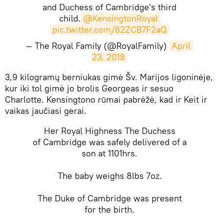
and Duchess of Cambridge's third
child.
@KensingtonRoyal
pic.twitter.com/82ZCB7F2aQ
— The Royal Family (@RoyalFamily)
April 
23, 2018
3,9 kilogramų berniukas gimė Šv. Marijos ligoninėje,
kur iki tol gimė jo brolis Georgeas ir sesuo
Charlotte. Kensingtono rūmai pabrėžė, kad ir Keit ir
vaikas jaučiasi gerai.
Her Royal Highness The Duchess
of Cambridge was safely delivered of a
son at 1101hrs.
The baby weighs 8lbs 7oz.
The Duke of Cambridge was present
for the birth.