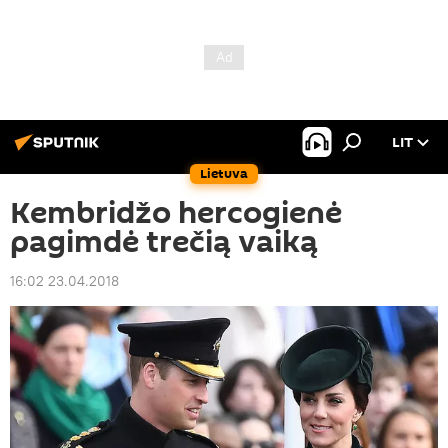
LIT
Lietuva
Kembridžo hercogienė
pagimdė trečią vaiką
16:02 23.04.2018