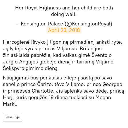
Her Royal Highness and her child are both
doing well.
— Kensington Palace (@KensingtonRoyal)
April 23, 2018
Hercogienė išvyko į ligoninę pirmadienį anksti ryte.
Ją lydėjo vyras princas Viljamas. Britanijos
žiniasklaida pabrėžia, kad vaikas gimė Šventojo
Jurgio Anglijos globėjo dieną ir tariamą Viljamo
Šekspyro gimimo dieną.
Naujagimis bus penktasis eilėje į sostą po savo
senelio princo Čarlzo, tėvo Viljamo, princo Georgeo
ir princesės Charlotte. Jis aplenks savo dėdę, princą
Harį, kuris gegužės 19 dieną tuokiasi su Megan
Markl.
Pasaulyje