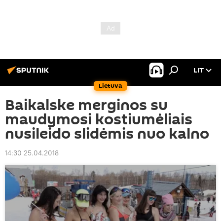
LIT
Lietuva
Baikalske merginos su
maudymosi kostiumėliais
nusileido slidėmis nuo kalno
14:30 25.04.2018