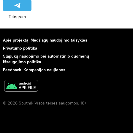
Telegram
Apie projektą
Medžiagų naudojimo taisyklės
Privatumo politika
Slapukų naudojimo bei automatinio duomenų
išsaugojimo politika
Feedback
Kompanijos naujienos
© 2026 Sputnik Visos teisės saugomos. 18+