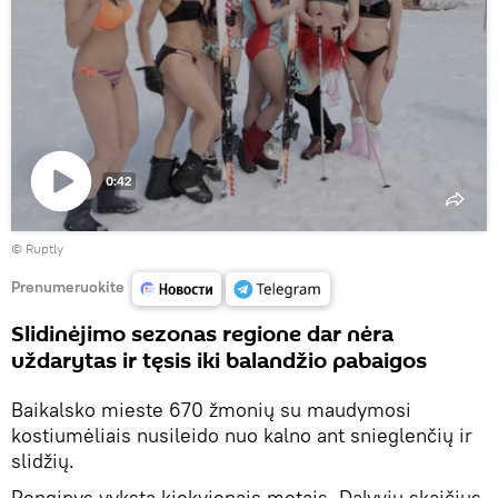
0:42
Paleisti
©
Ruptly
vaizdo
įrašą
Prenumeruokite
Slidinėjimo sezonas regione dar nėra
uždarytas ir tęsis iki balandžio pabaigos
Baikalsko mieste 670 žmonių su maudymosi
kostiumėliais nusileido nuo kalno ant snieglenčių ir
slidžių.
Renginys vyksta kiekvienais metais. Dalyvių skaičius