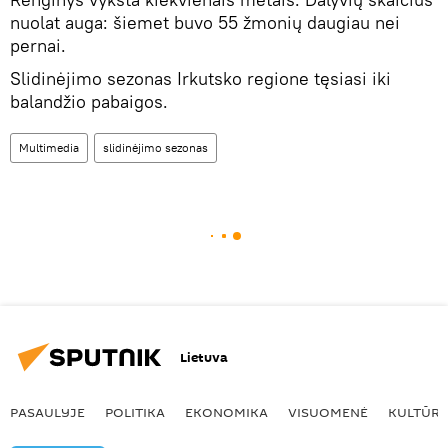
nuolat auga: šiemet buvo 55 žmonių daugiau nei
pernai.
Slidinėjimo sezonas Irkutsko regione tęsiasi iki
balandžio pabaigos.
Multimedia
slidinėjimo sezonas
Lietuva
PASAULYJE
POLITIKA
EKONOMIKA
VISUOMENĖ
KULTŪR