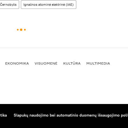
Černobylis
Ignalinos atominė elektrinė (IAE)
EKONOMIKA
VISUOMENĖ
KULTŪRA
MULTIMEDIA
tika
Slapukų naudojimo bei automatinio duomenų išsaugojimo poli