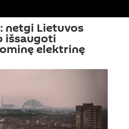
: netgi Lietuvos
o išsaugoti
tominę elektrinę