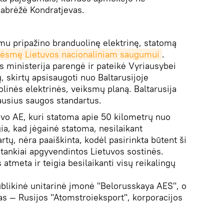
pabrėžė Kondratjevas.
ymu pripažino branduolinę elektrinę, statomą
rėsmę Lietuvos nacionaliniam saugumui
.
s ministerija parengė ir pateikė Vyriausybei
, skirtų apsisaugoti nuo Baltarusijoje
inės elektrinės, veiksmų planą. Baltarusija
iausius saugos standartus.
avo AE, kuri statoma apie 50 kilometrų nuo
igia, kad jėgainė statoma, nesilaikant
tų, nėra paaiškinta, kodėl pasirinkta būtent ši
i tankiai apgyvendintos Lietuvos sostinės.
 atmeta ir teigia besilaikanti visų reikalingų
blikinė unitarinė įmonė "Belorusskaya AES", o
as — Rusijos "Atomstroieksport", korporacijos