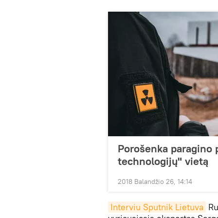
Porošenka paragino p
technologijų" vietą
2018 Balandžio 26, 14:14
Interviu Sputnik Lietuva
Rus