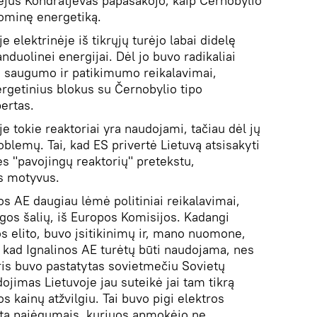
ejus Kondratjevas papasakojo, kaip Černobylio
tominę energetiką.
 elektrinėje iš tikrųjų turėjo labai didelę
nduolinei energijai. Dėl jo buvo radikaliai
o saugumo ir patikimumo reikalavimai,
rgetinius blokus su Černobylio tipo
ertas.
je tokie reaktoriai yra naudojami, tačiau dėl jų
blemų. Tai, kad ES privertė Lietuvą atsisakyti
ės "pavojingų reaktorių" pretekstu,
us motyvus.
s AE daugiau lėmė politiniai reikalavimai,
gos šalių, iš Europos Komisijos. Kadangi
vos elito, buvo įsitikinimų ir, mano nuomone,
ų, kad Ignalinos AE turėtų būti naudojama, nes
kuris buvo pastatytas sovietmečiu Sovietų
dojimas Lietuvoje jau suteikė jai tam tikrą
 kainų atžvilgiu. Tai buvo pigi elektros
nta pajėgumais, kuriuos apmokėjo ne