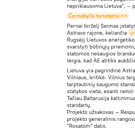
nepriklausoma Lietuva", — 
Černobylis turistams >>
Pernai birželį Seimas įstat
Astravo rajone, keliančia
g
Rugsėjį Lietuvos energetiko
svarstyti būtinųjų priemonių
statomos nesaugios branduol
teigia, kad AE atitiks aukšč
Lietuva yra pagrindinė Astr
Vilniaus, kritikė. Vilnius te
tarptautinių saugumo standar
statybos vieta, esanti netol
Tačiau Baltarusija kaltinimus
standartų.
Projekto užsakovas — Respu
projekto generalinis rangov
"Rosatom" dalis.