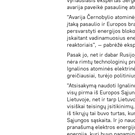
vyriausiasis ekspertas Serg
avarija paveikė pasaulinę a
"Avarija Černobylio atominėje
įtaką pasaulio ir Europos bra
persvarstyti energijos blok
įskaitant vadinamuosius ene
reaktoriais", — pabrėžė eksp
Pasak jo, net ir dabar Rusijo
nėra rimtų technologinių pro
Ignalinos atominės elektrin
greičiausiai, turėjo politini
"Atsisakymą naudoti Ignalino
visų pirma iš Europos Sąjun
Lietuvoje, net ir tarp Lietu
visiškai teisingų įsitikinim
iš tikrųjų tai buvo turtas, 
Sąjungos sąskaita. Ir jo nau
pranašumą elektros energijos
energija, kuri buvo pagami