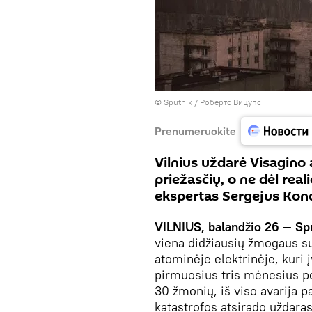
© Sputnik / Робертс Вицупс
Prenumeruokite
Vilnius uždarė Visagino 
priežasčių, o ne dėl rea
ekspertas Sergejus Kon
VILNIUS, balandžio 26 — Sp
viena didžiausių žmogaus su
atominėje elektrinėje, kuri
pirmuosius tris mėnesius po
30 žmonių, iš viso avarija 
katastrofos atsirado uždara