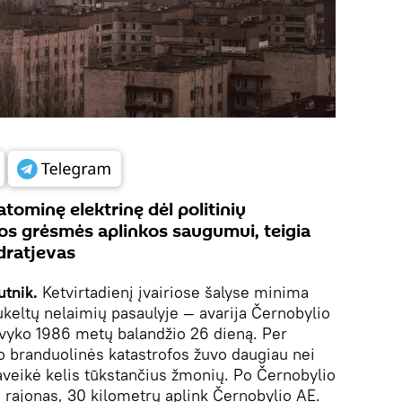
atominę elektrinę dėl politinių
lios grėsmės aplinkos saugumui, teigia
dratjevas
utnik.
Ketvirtadienį įvairiose šalyse minima
keltų nelaimių pasaulyje — avarija Černobylio
 įvyko 1986 metų balandžio 26 dieną. Per
 branduolinės katastrofos žuvo daugiau nei
paveikė kelis tūkstančius žmonių. Po Černobylio
s rajonas, 30 kilometrų aplink Černobylio AE.