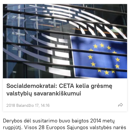
Socialdemokratai: CETA kelia grėsmę
valstybių savarankiškumui
2018 Balandžio 17, 14:16
Derybos dėl susitarimo buvo baigtos 2014 metų
rugpjūtį. Visos 28 Europos Sąjungos valstybės narės