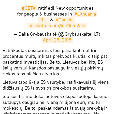
#CETA
ratified! New opportunities
for people & businesses in
#Lithuania
#EU
&
#Canada
.
pic.twitter.com/ksS1em2JlZ
— Dalia Grybauskaitė (@Grybauskaite_LT)
April 26, 2018
​Ratifikuotas susitarimas leis panaikinti net 99
procentus muitų ir kitas prekybos kliūtis, o taip pat
paskatinti investicijas. Be to, Lietuvos bei kitų ES
šalių verslui Kanados paslaugų ir viešųjų pirkimų
rinkos taps plačiau atvertos.
Lietuva tapo 9-ąja ES valstybe, ratifikavusia šį vieną
didžiausių ES laisvosios prekybos susitarimų.
Šio susitarimo dėka Lietuvos eksportuotojai kasmet
sutaupys daugiau nei vieną milijoną eurų muitų
mokesčių. Be to, paskatindamas laisvąją prekybą ir
užtikrindamas geresnę investicijų apsaugą, šis