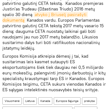
patvirtino galutinį CETA tekstą. Kanados premjeras
Justin'as Trudeau (Džastinas Triudo) 2016 metų
spalio 30 dieną
atvyko į Briuselį pasirašyti 
dokumentą
Kanados vardu. Europos Parlamentas
patvirtino galutinį CETA tekstą 2017 metų vasario 15
dieną; dauguma CETA nuostatų laikinai gali būti
naudojami jau nuo 2017 metų balandžio. Likusios
susitarimo dalys turi būti ratifikuotos nacionalinių
įstatymų leidėjų.
Europos Komisija atkreipia dėmesį į tai, kad
susitarimas leis kasmet sutaupyti ES
eksportuotojams šiek tiek daugiau nei 0,5 milijardo
eurų mokesčių, palengvinti įmonių darbuotojų ir kitų
specialistų kraustymąsi tarp ES ir Kanados. Europos
Komisijos teigimu, CETA sukurs vienodas Kanados ir
ES sąlygas intelektinės nuosavybės teisių srityje.
Visuomenė
Lietuva
Kanada
Europos Sąjunga
prekyba