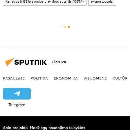
Kanados ir ES laisvosios prekybos sutartis (CETA)
eksportuotojai
Lietuva
PASAULYJE
POLITIKA
EKONOMIKA
VISUOMENĖ
KULTŪR
Telegram
Apie projektą
Medžiagų naudojimo taisyklės