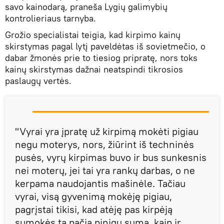
savo kainodarą, praneša Lygių galimybių
kontrolieriaus tarnyba.
Grožio specialistai teigia, kad kirpimo kainų
skirstymas pagal lytį paveldėtas iš sovietmečio, o
dabar žmonės prie to tiesiog pripratę, nors toks
kainų skirstymas dažnai neatspindi tikrosios
paslaugų vertės.
"Vyrai yra įpratę už kirpimą mokėti pigiau
negu moterys, nors, žiūrint iš techninės
pusės, vyrų kirpimas buvo ir bus sunkesnis
nei moterų, jei tai yra rankų darbas, o ne
kerpama naudojantis mašinėle. Tačiau
vyrai, visą gyvenimą mokėję pigiau,
pagrįstai tikisi, kad atėję pas kirpėją
sumokės tą pačią pinigų sumą, kaip ir