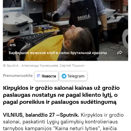
4:15
Барбершоп: мужской клуб и салон брутальной красоты
© Sputnik . Александр Кривошеев, Сергей Пушкин
Prenumeruokite
Kirpyklos ir grožio salonai kainas už grožio
paslaugas nustatys ne pagal kliento lytį, o
pagal poreikius ir paslaugos sudėtingumą
VILNIUS, balandžio 27 —Sputnik.
Kirpyklos ir grožio
salonai, paskatinti Lygių galimybių kontrolieriaus
tarnybos kampanijos "Kaina neturi lyties", keičia