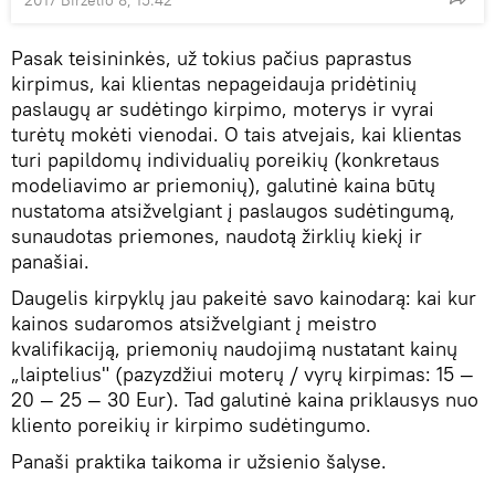
2017 Birželio 8, 15:42
Pasak teisininkės, už tokius pačius paprastus
kirpimus, kai klientas nepageidauja pridėtinių
paslaugų ar sudėtingo kirpimo, moterys ir vyrai
turėtų mokėti vienodai. O tais atvejais, kai klientas
turi papildomų individualių poreikių (konkretaus
modeliavimo ar priemonių), galutinė kaina būtų
nustatoma atsižvelgiant į paslaugos sudėtingumą,
sunaudotas priemones, naudotą žirklių kiekį ir
panašiai.
Daugelis kirpyklų jau pakeitė savo kainodarą: kai kur
kainos sudaromos atsižvelgiant į meistro
kvalifikaciją, priemonių naudojimą nustatant kainų
„laiptelius" (pazyzdžiui moterų / vyrų kirpimas: 15 —
20 — 25 — 30 Eur). Tad galutinė kaina priklausys nuo
kliento poreikių ir kirpimo sudėtingumo.
Panaši praktika taikoma ir užsienio šalyse.