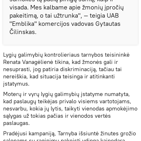
visada. Mes kalbame apie žmonių įpročių
pakeitimą, o tai užtrunka", — teigia UAB
"Emblika" komercijos vadovas Gytautas
Čilinskas.
Lygių galimybių kontrolieriaus tarnybos teisininkė
Renata Vanagėlienė tikina, kad žmonės gali ir
nesuprasti, jog patiria diskriminaciją, tačiau tai
nereiškia, kad situacija teisinga ir atitinkanti
įstatymus.
Moterų ir vyrų lygių galimybių įstatyme numatyta,
kad paslaugų teikėjas privalo visiems vartotojams,
nesvarbu, kokia jų lytis, taikyti vienodas apmokėjimo
sąlygas už tokias pačias ir vienodos vertės
paslaugas.
Pradėjusi kampaniją, Tarnyba išsiuntė žinutes grožio
salonams su raginimu pakeisti ydingą kainodarą.