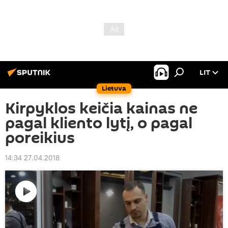
LIT
Lietuva
Kirpyklos keičia kainas ne
pagal kliento lytį, o pagal
poreikius
14:34 27.04.2018
Paleisti
vaizdo
įrašą