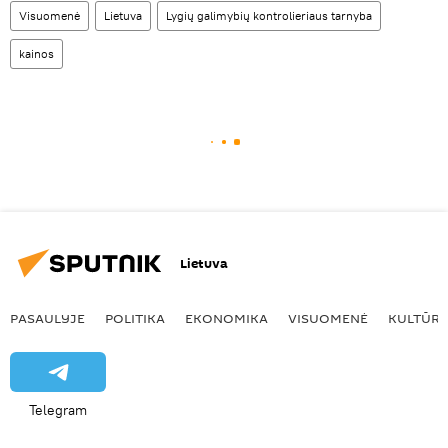
Visuomenė
Lietuva
Lygių galimybių kontrolieriaus tarnyba
kainos
Lietuva
PASAULYJE
POLITIKA
EKONOMIKA
VISUOMENĖ
KULTŪR
Telegram