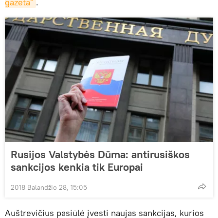
gazeta"
.
Rusijos Valstybės Dūma: antirusiškos
sankcijos kenkia tik Europai
2018 Balandžio 28, 15:05
Auštrevičius pasiūlė įvesti naujas sankcijas, kurios