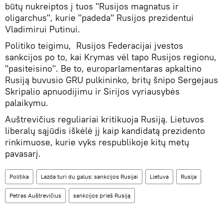
būtų nukreiptos į tuos "Rusijos magnatus ir
oligarchus", kurie "padeda" Rusijos prezidentui
Vladimirui Putinui.
Politiko teigimu, Rusijos Federacijai įvestos
sankcijos po to, kai Krymas vėl tapo Rusijos regionu,
"pasiteisino". Be to, europarlamentaras apkaltino
Rusiją buvusio GRU pulkininko, britų šnipo Sergejaus
Skripalio apnuodijimu ir Sirijos vyriausybės
palaikymu.
Auštrevičius reguliariai kritikuoja Rusiją. Lietuvos
liberalų sąjūdis iškėlė jį kaip kandidatą prezidento
rinkimuose, kurie vyks respublikoje kitų metų
pavasarį.
Politika
Lazda turi du galus: sankcijos Rusijai
Lietuva
Rusija
Petras Auštrevičius
sankcijos prieš Rusiją