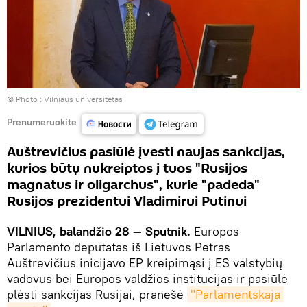
© Photo :
Vilniaus universitetas
Prenumeruokite
Auštrevičius pasiūlė įvesti naujas sankcijas,
kurios būtų nukreiptos į tuos "Rusijos
magnatus ir oligarchus", kurie "padeda"
Rusijos prezidentui Vladimirui Putinui
VILNIUS, balandžio 28 — Sputnik.
Europos
Parlamento deputatas iš Lietuvos Petras
Auštrevičius inicijavo EP kreipimąsi į ES valstybių
vadovus bei Europos valdžios institucijas ir pasiūlė
plėsti sankcijas Rusijai, pranešė
"Parlamentskaja 