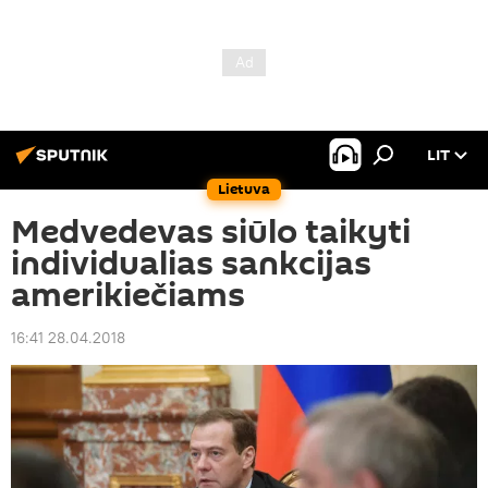
LIT
Lietuva
Medvedevas siūlo taikyti
individualias sankcijas
amerikiečiams
16:41 28.04.2018