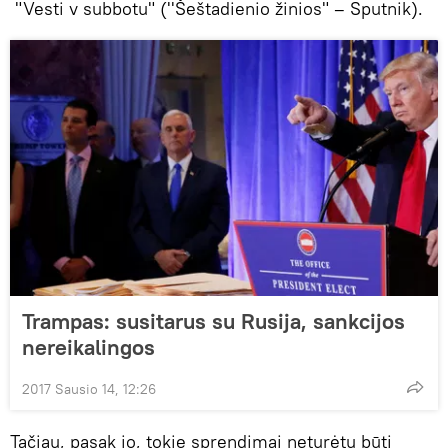
"Vesti v subbotu" (''Šeštadienio žinios" – Sputnik).
Trampas: susitarus su Rusija, sankcijos
nereikalingos
2017 Sausio 14, 12:26
Tačiau, pasak jo, tokie sprendimai neturėtų būti