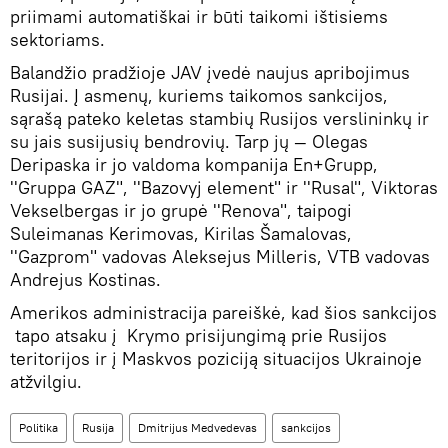
priimami automatiškai ir būti taikomi ištisiems
sektoriams.
Balandžio pradžioje JAV įvedė naujus apribojimus
Rusijai. Į asmenų, kuriems taikomos sankcijos,
sąrašą pateko keletas stambių Rusijos verslininkų ir
su jais susijusių bendrovių. Tarp jų ― Olegas
Deripaska ir jo valdoma kompanija En+Grupp,
''Gruppa GAZ", ''Bazovyj element" ir ''Rusal", Viktoras
Vekselbergas ir jo grupė ''Renova", taipogi
Suleimanas Kerimovas, Kirilas Šamalovas,
''Gazprom" vadovas Aleksejus Milleris, VTB vadovas
Andrejus Kostinas.
Amerikos administracija pareiškė, kad šios sankcijos
tapo atsaku į Krymo prisijungimą prie Rusijos
teritorijos ir į Maskvos poziciją situacijos Ukrainoje
atžvilgiu.
Politika
Rusija
Dmitrijus Medvedevas
sankcijos