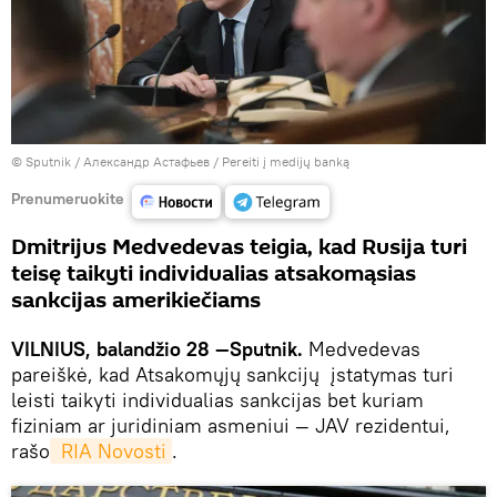
© Sputnik / Александр Астафьев
/
Pereiti į medijų banką
Prenumeruokite
Dmitrijus Medvedevas teigia, kad Rusija turi
teisę taikyti individualias atsakomąsias
sankcijas amerikiečiams
VILNIUS, balandžio 28 —Sputnik.
Medvedevas
pareiškė, kad Atsakomųjų sankcijų įstatymas turi
leisti taikyti individualias sankcijas bet kuriam
fiziniam ar juridiniam asmeniui — JAV rezidentui,
rašo
 RIA Novosti
.