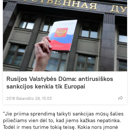
Rusijos Valstybės Dūma: antirusiškos
sankcijos kenkia tik Europai
2018 Balandžio 28, 15:05
''Jie priima sprendimą taikyti sankcijas mūsų šalies
piliečiams vien dėl to, kad jiems kažkas nepatinka.
Todėl ir mes turime tokią teisę. Kokia nors įmonė