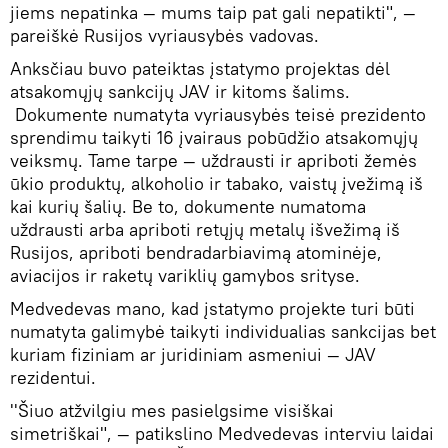
jiems nepatinka ― mums taip pat gali nepatikti", ―
pareiškė Rusijos vyriausybės vadovas.
Anksčiau buvo pateiktas įstatymo projektas dėl
atsakomųjų sankcijų JAV ir kitoms šalims.
Dokumente numatyta vyriausybės teisė prezidento
sprendimu taikyti 16 įvairaus pobūdžio atsakomųjų
veiksmų. Tame tarpe ― uždrausti ir apriboti žemės
ūkio produktų, alkoholio ir tabako, vaistų įvežimą iš
kai kurių šalių. Be to, dokumente numatoma
uždrausti arba apriboti retųjų metalų išvežimą iš
Rusijos, apriboti bendradarbiavimą atominėje,
aviacijos ir raketų variklių gamybos srityse.
Medvedevas mano, kad įstatymo projekte turi būti
numatyta galimybė taikyti individualias sankcijas bet
kuriam fiziniam ar juridiniam asmeniui ― JAV
rezidentui.
''Šiuo atžvilgiu mes pasielgsime visiškai
simetriškai", ― patikslino Medvedevas interviu laidai