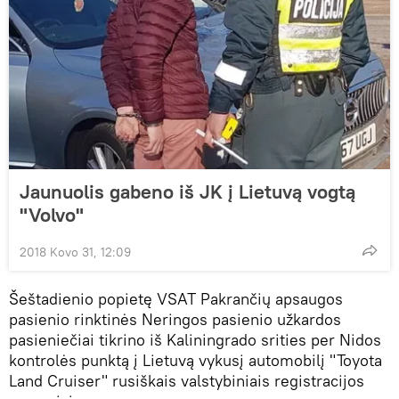
Jaunuolis gabeno iš JK į Lietuvą vogtą
"Volvo"
2018 Kovo 31, 12:09
Šeštadienio popietę VSAT Pakrančių apsaugos
pasienio rinktinės Neringos pasienio užkardos
pasieniečiai tikrino iš Kaliningrado srities per Nidos
kontrolės punktą į Lietuvą vykusį automobilį "Toyota
Land Cruiser" rusiškais valstybiniais registracijos