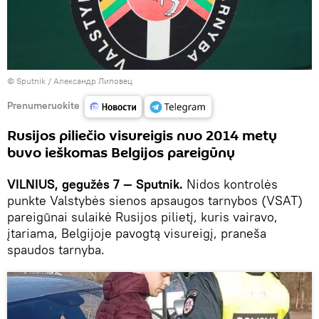
© Sputnik / Александр Липовец
Prenumeruokite
Rusijos piliečio visureigis nuo 2014 metų
buvo ieškomas Belgijos pareigūnų
VILNIUS, gegužės 7 — Sputnik.
Nidos kontrolės
punkte Valstybės sienos apsaugos tarnybos (VSAT)
pareigūnai sulaikė Rusijos pilietį, kuris vairavo,
įtariama, Belgijoje pavogtą visureigį, praneša
spaudos tarnyba.