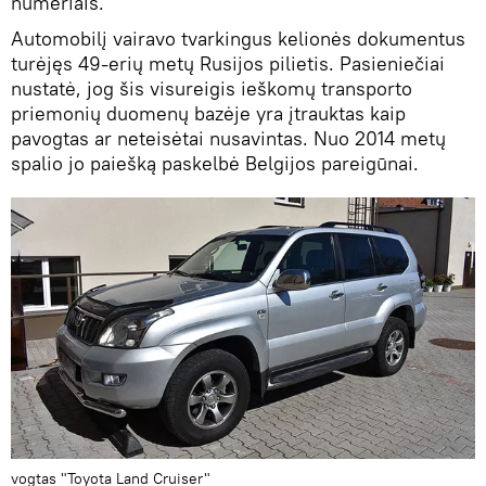
numeriais.
Automobilį vairavo tvarkingus kelionės dokumentus
turėjęs 49-erių metų Rusijos pilietis. Pasieniečiai
nustatė, jog šis visureigis ieškomų transporto
priemonių duomenų bazėje yra įtrauktas kaip
pavogtas ar neteisėtai nusavintas. Nuo 2014 metų
spalio jo paiešką paskelbė Belgijos pareigūnai.
vogtas "Toyota Land Cruiser"