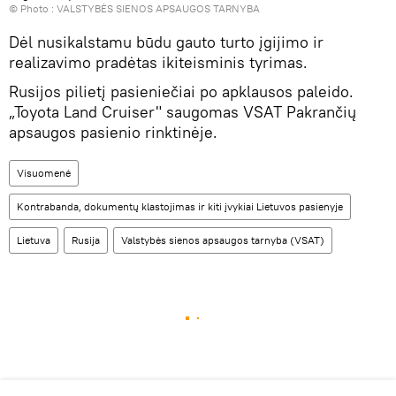
© Photo :
VALSTYBĖS SIENOS APSAUGOS TARNYBA
Dėl nusikalstamu būdu gauto turto įgijimo ir
realizavimo pradėtas ikiteisminis tyrimas.
Rusijos pilietį pasieniečiai po apklausos paleido.
„Toyota Land Cruiser" saugomas VSAT Pakrančių
apsaugos pasienio rinktinėje.
Visuomenė
Kontrabanda, dokumentų klastojimas ir kiti įvykiai Lietuvos pasienyje
Lietuva
Rusija
Valstybės sienos apsaugos tarnyba (VSAT)