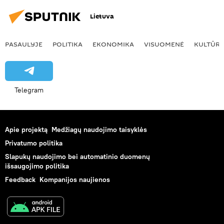
Lietuva
PASAULYJE
POLITIKA
EKONOMIKA
VISUOMENĖ
KULTŪR
Telegram
Apie projektą
Medžiagų naudojimo taisyklės
Privatumo politika
Slapukų naudojimo bei automatinio duomenų
išsaugojimo politika
Feedback
Kompanijos naujienos