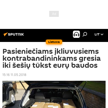
LIT
Lietuva
Pasieniečiams įkliuvusiems
kontrabandininkams gresia
iki šešių tūkst eurų baudos
15:16 11.05.2018