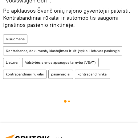
"Volkswagen Golf".
Po apklausos Švenčionių rajono gyventojai paleisti.
Kontrabandiniai rūkalai ir automobilis saugomi
Ignalinos pasienio rinktinėje.
Visuomenė
Kontrabanda, dokumentų klastojimas ir kiti įvykiai Lietuvos pasienyje
Lietuva
Valstybės sienos apsaugos tarnyba (VSAT)
kontrabandiniai rūkalai
pasieniečiai
kontrabandininkai