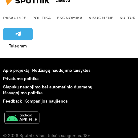
Lietuva
PASAULYJE
POLITIKA
EKONOMIKA
VISUOMENĖ
KULTŪR
Telegram
Apie projektą
Medžiagų naudojimo taisyklės
Privatumo politika
Slapukų naudojimo bei automatinio duomenų
išsaugojimo politika
Feedback
Kompanijos naujienos
© 2026 Sputnik Visos teisės saugomos. 18+