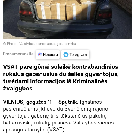
© Photo :
Valstybės sienos apsaugos tarnyba
Prenumeruokite
VSAT pareigūnai sulaikė kontrabandinius
rūkalus gabenusius du šalies gyventojus,
turėdami informacijos iš Kriminalinės
žvalgybos
VILNIUS, gegužės 11 — Sputnik.
Ignalinos
pasieniečiams įkliuvo du Švenčionių rajono
gyventojai, gabenę tris tūkstančius pakelių
baltarusiškų rūkalų, praneša Valstybės sienos
apsaugos tarnyba (VSAT).