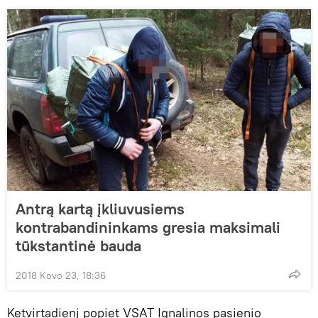
Antrą kartą įkliuvusiems
kontrabandininkams gresia maksimali
tūkstantinė bauda
2018 Kovo 23, 18:36
Ketvirtadienį popiet VSAT Ignalinos pasienio