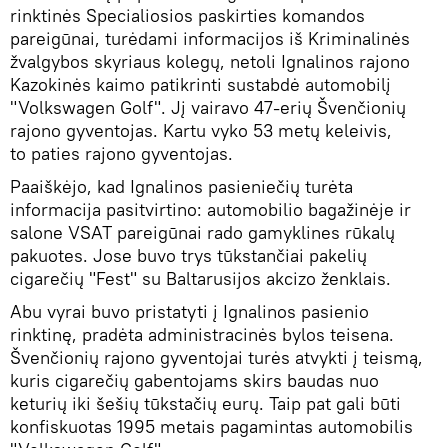
rinktinės Specialiosios paskirties komandos
pareigūnai, turėdami informacijos iš Kriminalinės
žvalgybos skyriaus kolegų, netoli Ignalinos rajono
Kazokinės kaimo patikrinti sustabdė automobilį
"Volkswagen Golf". Jį vairavo 47-erių Švenčionių
rajono gyventojas. Kartu vyko 53 metų keleivis,
to paties rajono gyventojas.
Paaiškėjo, kad Ignalinos pasieniečių turėta
informacija pasitvirtino: automobilio bagažinėje ir
salone VSAT pareigūnai rado gamyklines rūkalų
pakuotes. Jose buvo trys tūkstančiai pakelių
cigarečių "Fest" su Baltarusijos akcizo ženklais.
Abu vyrai buvo pristatyti į Ignalinos pasienio
rinktinę, pradėta administracinės bylos teisena.
Švenčionių rajono gyventojai turės atvykti į teismą,
kuris cigarečių gabentojams skirs baudas nuo
keturių iki šešių tūkstačių eurų. Taip pat gali būti
konfiskuotas 1995 metais pagamintas automobilis