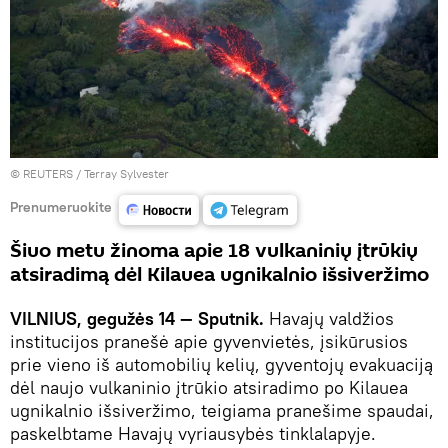
©
REUTERS
/ Terray Sylvester
Prenumeruokite
Šiuo metu žinoma apie 18 vulkaninių įtrūkių
atsiradimą dėl Kilauea ugnikalnio išsiveržimo
VILNIUS, gegužės 14 — Sputnik.
Havajų valdžios
institucijos pranešė apie gyvenvietės, įsikūrusios
prie vieno iš automobilių kelių, gyventojų evakuaciją
dėl naujo vulkaninio įtrūkio atsiradimo po Kilauea
ugnikalnio išsiveržimo, teigiama pranešime spaudai,
paskelbtame Havajų vyriausybės tinklalapyje.