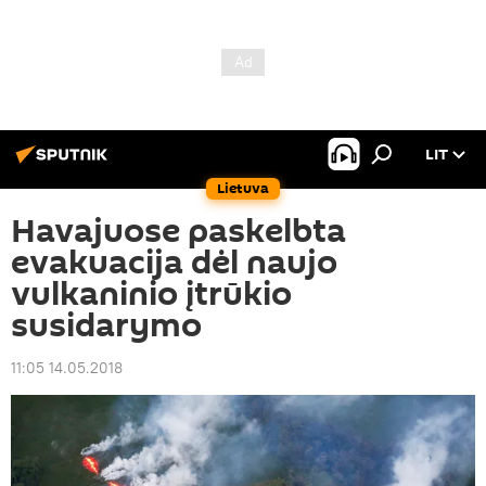
LIT
Lietuva
Havajuose paskelbta
evakuacija dėl naujo
vulkaninio įtrūkio
susidarymo
11:05 14.05.2018