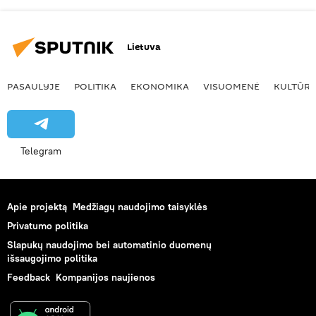
Lietuva
PASAULYJE
POLITIKA
EKONOMIKA
VISUOMENĖ
KULTŪR
Telegram
Apie projektą
Medžiagų naudojimo taisyklės
Privatumo politika
Slapukų naudojimo bei automatinio duomenų
išsaugojimo politika
Feedback
Kompanijos naujienos