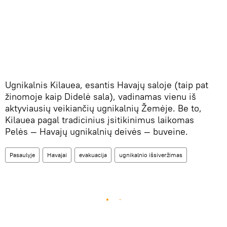
Ugnikalnis Kilauea, esantis Havajų saloje (taip pat
žinomoje kaip Didelė sala), vadinamas vienu iš
aktyviausių veikiančių ugnikalnių Žemėje. Be to,
Kilauea pagal tradicinius įsitikinimus laikomas
Pelės — Havajų ugnikalnių deivės — buveine.
Pasaulyje
Havajai
evakuacija
ugnikalnio išsiveržimas