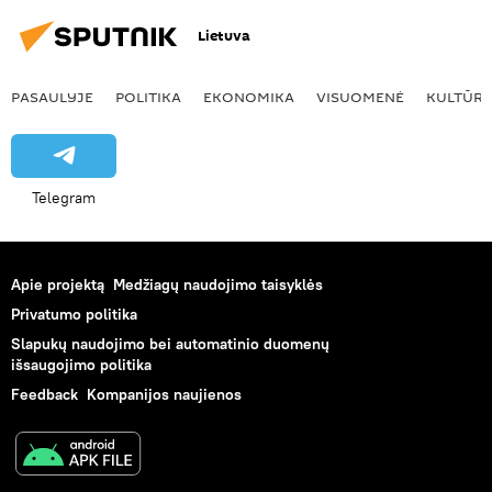
Lietuva
PASAULYJE
POLITIKA
EKONOMIKA
VISUOMENĖ
KULTŪR
Telegram
Apie projektą
Medžiagų naudojimo taisyklės
Privatumo politika
Slapukų naudojimo bei automatinio duomenų
išsaugojimo politika
Feedback
Kompanijos naujienos