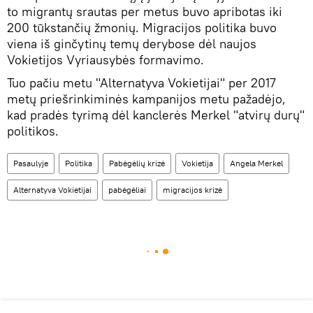
to migrantų srautas per metus buvo apribotas iki
200 tūkstančių žmonių. Migracijos politika buvo
viena iš ginčytinų temų derybose dėl naujos
Vokietijos Vyriausybės formavimo.
Tuo pačiu metu "Alternatyva Vokietijai" per 2017
metų priešrinkiminės kampanijos metu pažadėjo,
kad pradės tyrimą dėl kanclerės Merkel "atvirų durų"
politikos.
Pasaulyje
Politika
Pabėgėlių krizė
Vokietija
Angela Merkel
Alternatyva Vokietijai
pabėgėliai
migracijos krizė