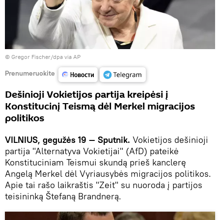
© Gregor Fischer/dpa via AP
Prenumeruokite
Dešinioji Vokietijos partija kreipėsi į
Konstitucinį Teismą dėl Merkel migracijos
politikos
VILNIUS, gegužės 19 — Sputnik.
Vokietijos dešinioji
partija "Alternatyva Vokietijai" (AfD) pateikė
Konstituciniam Teismui skundą prieš kanclerę
Angelą Merkel dėl Vyriausybės migracijos politikos.
Apie tai rašo laikraštis "Zeit" su nuoroda į partijos
teisininką Štefaną Brandnerą.