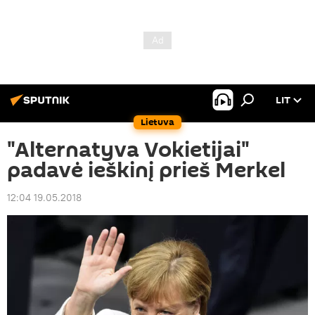
LIT
Lietuva
"Alternatyva Vokietijai"
padavė ieškinį prieš Merkel
12:04 19.05.2018