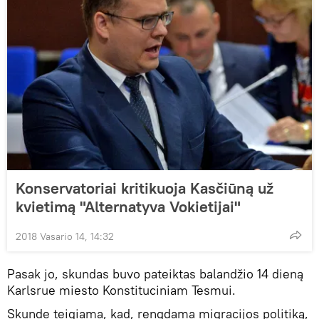
Konservatoriai kritikuoja Kasčiūną už
kvietimą "Alternatyva Vokietijai"
2018 Vasario 14, 14:32
Pasak jo, skundas buvo pateiktas balandžio 14 dieną
Karlsrue miesto Konstituciniam Tesmui.
Skunde teigiama, kad, rengdama migracijos politiką,