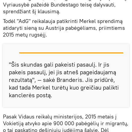
Vyriausybė pažeidė Bundestago teisę dalyvauti,
sprendžiant šį klausimą.
Todėl "AdG" reikalauja patikrinti Merkel sprendimą
atidaryti sieną su Austrija pabėgėliams, priimtiems
2015 metų rugsėjį.
"Šis skundas gali pakeisti pasaulį. Ir jis
pakeis pasaulį, jei jis atneš pageidaujamą
rezultatą", — sakė Branderis. Jis pridūrė,
kad tada Merkel turėtų kuo greičiau palikti
kanclerės postą.
Pasak Vidaus reikalų ministerijos, 2015 metais į
Vokietiją atvyko apie 900 000 pabėgėlių ir migrantų,
o tai paskatino dešiniųjų judėjimą šalyje. Dėl