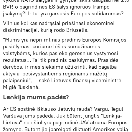
BVP, o pagrindinės ES šalys ignoruos Trampo
įsakymą?! Ir tai yra garsusis Europos solidarumas?
Vilnius kol kas nadrąsiai priešinasi ekonominei
diskriminacijai, kurią rodo Briuselis.
"Mums yra nepriimtinas pradinis Europos Komisijos
pasiūlymas, kuriame lėšos sumažinamos
valstybėms, kurios pasiekė geresnius vystymosi
rezultatus… Tai tik pradinis pasiūlymas. Prasidės
derybos, ir mes sieksime užtikrinti, kad pagalba
aktyviai besivystantiems regionams mažėtų
palaipsniui", — sakė Lietuvos finansų viceministrė
Miglė Tuskienė.
Lenkija mums padės?
Ar ES sostinė išklauso lietuvių raudą? Vargu. Tegul
Varšuva jums padeda. Juk būtent jungtis "Lenkija-
Lietuva" nuo šiol yra pagrindinė JAV atrama Europos
žemyne. Būtent jie įpareigoti diktuoti Amerikos valią