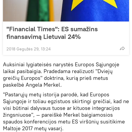
"Financial Times": ES sumažins
finansavimą Lietuvai 24%
2018 Gegužės 29, 13:24
Auksiniai lygiateisės narystės Europos Sąjungoje
laikai pasibaigia. Pradedama realizuoti "Dviejų
greičių Europos" doktrina, kurią prieš metus
paskelbė Angela Merkel.
"Pastarųjų metų istorija parodė, kad Europos
Sąjungoje ir toliau egzistuos skirtingi greičiai, kad ne
visi būtinai dalyvaus tuose ar kituose integracijos
žingsniuose", — pareiškė Merkel baigiamosios
spaudos konferencijos metu ES viršūnių susitikime
Maltoje 2017 metų vasarį.