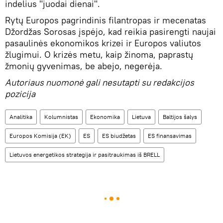
indelius "juodai dienai".
Rytų Europos pagrindinis filantropas ir mecenatas
Džordžas Sorosas įspėjo, kad reikia pasirengti naujai
pasaulinės ekonomikos krizei ir Europos valiutos
žlugimui. O krizės metu, kaip žinoma, paprastų
žmonių gyvenimas, be abejo, negerėja.
Autoriaus nuomonė gali nesutapti su redakcijos
pozicija
Analitika
Kolumnistas
Ekonomika
Lietuva
Baltijos šalys
Europos Komisija (EK)
ES
ES biudžetas
ES finansavimas
Lietuvos energetikos strategija ir pasitraukimas iš BRELL