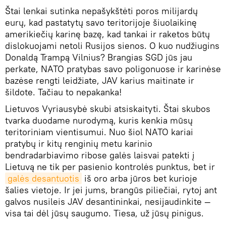
Štai lenkai sutinka nepašykštėti poros milijardų
eurų, kad pastatytų savo teritorijoje šiuolaikinę
amerikiečių karinę bazę, kad tankai ir raketos būtų
dislokuojami netoli Rusijos sienos. O kuo nudžiugins
Donaldą Trampą Vilnius? Brangias SGD jūs jau
perkate, NATO pratybas savo poligonuose ir karinėse
bazėse rengti leidžiate, JAV karius maitinate ir
šildote. Tačiau to nepakanka!
Lietuvos Vyriausybė skubi atsiskaityti. Štai skubos
tvarka duodame nurodymą, kuris kenkia mūsų
teritoriniam vientisumui. Nuo šiol NATO kariai
pratybų ir kitų renginių metu karinio
bendradarbiavimo ribose galės laisvai patekti į
Lietuvą ne tik per pasienio kontrolės punktus, bet ir
galės desantuotis
iš oro arba jūros bet kurioje
šalies vietoje. Ir jei jums, brangūs piliečiai, rytoj ant
galvos nusileis JAV desantininkai, nesijaudinkite —
visa tai dėl jūsų saugumo. Tiesa, už jūsų pinigus.