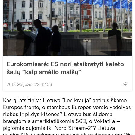
Eurokomisarė: ES nori atsikratyti keleto
šalių "kaip smėlio maišų"
2018 Gegužės 22, 12:36
Kas gi atsitinka: Lietuva "lies kraują" antirusiškame
Europos fronte, o stambaus Europos verslo vadeivos
riebės ir pildys kišenes? Lietuva bus šildoma
brangiomis amerikietiškomis SGD, o Vokietija —
pigiomis dujomis iš "Nord Stream-2"? Lietuva
vykdys NATO sąlygas ir gynybai skirs daugiau nei 2%