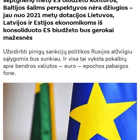
septynerių metų ES biudžeto kontūrus;
Baltijos šalims perspektyvos nėra džiugios –
jau nuo 2021 metų dotacijos Lietuvos,
Latvijos ir Estijos ekonomikoms iš
konsoliduoto ES biudžeto bus gerokai
mažesnės
Užsidirbti pinigų sankcijų politikos Rusijos atžvilgiu
sąlygomis bus sunkiau. Ir visa tai vyksta pokalbių
apie bendros valiutos — euro — epochos pabaigos
fone.