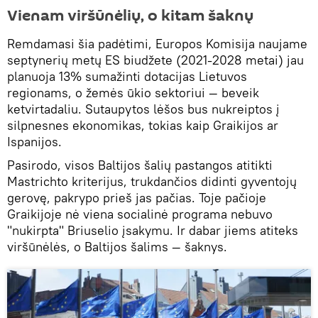
Vienam viršūnėlių, o kitam šaknų
Remdamasi šia padėtimi, Europos Komisija naujame
septynerių metų ES biudžete (2021-2028 metai) jau
planuoja 13% sumažinti dotacijas Lietuvos
regionams, o žemės ūkio sektoriui — beveik
ketvirtadaliu. Sutaupytos lėšos bus nukreiptos į
silpnesnes ekonomikas, tokias kaip Graikijos ar
Ispanijos.
Pasirodo, visos Baltijos šalių pastangos atitikti
Mastrichto kriterijus, trukdančios didinti gyventojų
gerovę, pakrypo prieš jas pačias. Toje pačioje
Graikijoje nė viena socialinė programa nebuvo
"nukirpta" Briuselio įsakymu. Ir dabar jiems atiteks
viršūnėlės, o Baltijos šalims — šaknys.