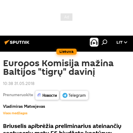
LIT
Lietuva
Europos Komisija mažina
Baltijos "tigrų" davinį
10:38 31.05.2018
Prenumeruokite
Vladimiras Matvejevas
Visos medžiagos
Briuselis apibrėžia preliminarius ateinančių