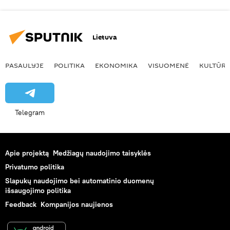
Lietuva
PASAULYJE
POLITIKA
EKONOMIKA
VISUOMENĖ
KULTŪR
Telegram
Apie projektą
Medžiagų naudojimo taisyklės
Privatumo politika
Slapukų naudojimo bei automatinio duomenų
išsaugojimo politika
Feedback
Kompanijos naujienos