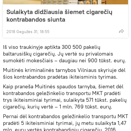
Sulaikyta didžiausia šiemet cigarečių
kontrabandos siunta
2018 Gegužės 31, 18:55
Iš viso traukinyje aptikta 300 500 pakelių
baltarusiškų cigarečių. Jų vertė su privalomais
sumokėti mokesčiais – daugiau nei 900 tūkst. eurų.
Muitinės kriminalinės tarnybos Vilniaus skyriuje dėl
šios kontrabandos pradėtas ikiteisminis tyrimas.
Kaip praneša Muitinės spaudos tarnyba, šiemet dėl
kontrabandos geležinkelio transportu MKT pradėti
trys ikiteisminiai tyrimai, sulaikyta 571 tūkst. pakelių
cigarečių, kurių vertė – 1 mln. 769 tūkst. eurų.
Pernai dėl kontrabandos geležinkelio transportu MKT
pradėti 5 ikiteisminiai tyrimai, jų metu sulaikyta 1,47
mln. eurų vertės kontrabandinių cigarečių. 2016