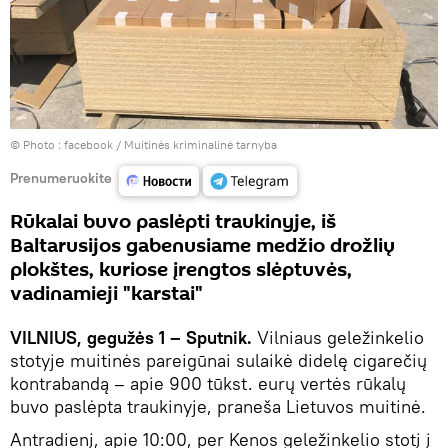
© Photo :
facebook / Muitinės kriminalinė tarnyba
Prenumeruokite
Rūkalai buvo paslėpti traukinyje, iš
Baltarusijos gabenusiame medžio drožlių
plokštes, kuriose įrengtos slėptuvės,
vadinamieji "karstai"
VILNIUS, gegužės 1 – Sputnik.
Vilniaus geležinkelio
stotyje muitinės pareigūnai sulaikė didelę cigarečių
kontrabandą – apie 900 tūkst. eurų vertės rūkalų
buvo paslėpta traukinyje, praneša Lietuvos muitinė.
Antradienį, apie 10:00, per Kenos geležinkelio stotį į