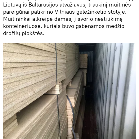
Lietuvą iš Baltarusijos atvažiavusį traukinį muitinės
pareigūnai patikrino Vilniaus geležinkelio stotyje.
Muitininkai atkreipė dėmesį į svorio neatitikimą
konteineriuose, kuriais buvo gabenamos medžio
drožlių plokštės.