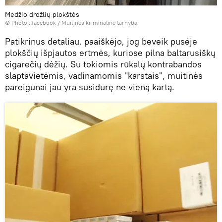
Medžio drožlių plokštės
© Photo :
facebook / Muitinės kriminalinė tarnyba
Patikrinus detaliau, paaiškėjo, jog beveik pusėje
plokščių išpjautos ertmės, kuriose pilna baltarusiškų
cigarečių dėžių. Su tokiomis rūkalų kontrabandos
slaptavietėmis, vadinamomis "karstais", muitinės
pareigūnai jau yra susidūrę ne vieną kartą.