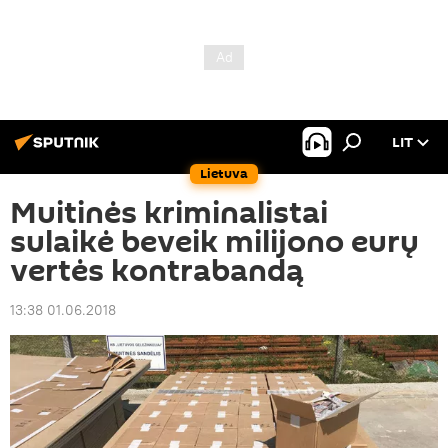
LIT
Lietuva
Muitinės kriminalistai
sulaikė beveik milijono eurų
vertės kontrabandą
13:38 01.06.2018