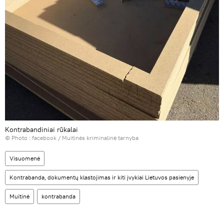
Kontrabandiniai rūkalai
© Photo :
facebook / Muitinės kriminalinė tarnyba
Visuomenė
Kontrabanda, dokumentų klastojimas ir kiti įvykiai Lietuvos pasienyje
Muitinė
kontrabanda