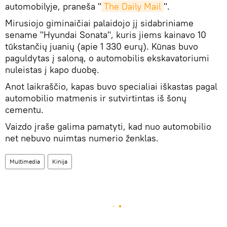
automobilyje, praneša "
The Daily Mail
".
Mirusiojo giminaičiai palaidojo jį sidabriniame
sename "Hyundai Sonata", kuris jiems kainavo 10
tūkstančių juanių (apie 1 330 eurų). Kūnas buvo
paguldytas į saloną, o automobilis ekskavatoriumi
nuleistas į kapo duobę.
Anot laikraščio, kapas buvo specialiai iškastas pagal
automobilio matmenis ir sutvirtintas iš šonų
cementu.
Vaizdo įraše galima pamatyti, kad nuo automobilio
net nebuvo nuimtas numerio ženklas.
Multimedia
Kinija