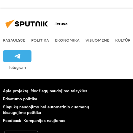
Lietuva
PASAULYJE
POLITIKA
EKONOMIKA
VISUOMENĖ
KULTŪR
Telegram
Apie projektą
Medžiagų naudojimo taisyklės
Privatumo politika
Slapukų naudojimo bei automatinio duomenų
išsaugojimo politika
Feedback
Kompanijos naujienos