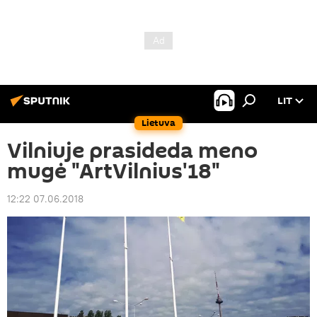
LIT
Lietuva
Vilniuje prasideda meno
mugė "ArtVilnius'18"
12:22 07.06.2018