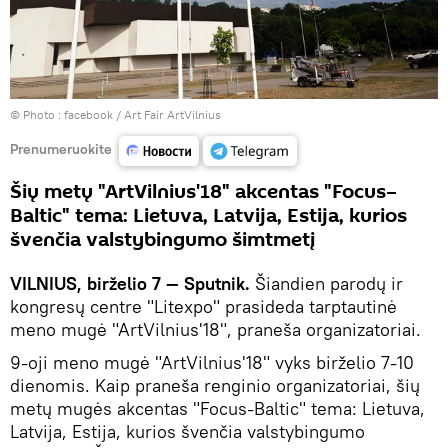
© Photo :
facebook / Art Fair ArtVilnius
Prenumeruokite
Šių metų "ArtVilnius'18" akcentas "Focus–
Baltic" tema: Lietuva, Latvija, Estija, kurios
švenčia valstybingumo šimtmetį
VILNIUS, birželio 7 — Sputnik.
Šiandien parodų ir
kongresų centre "Litexpo" prasideda tarptautinė
meno mugė "ArtVilnius'18", praneša organizatoriai.
9-oji meno mugė "ArtVilnius'18" vyks birželio 7-10
dienomis. Kaip praneša renginio organizatoriai, šių
metų mugės akcentas "Focus-Baltic" tema: Lietuva,
Latvija, Estija, kurios švenčia valstybingumo