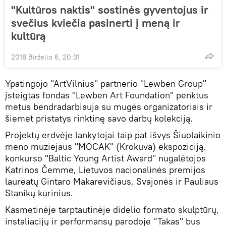
"Kultūros naktis" sostinės gyventojus ir
svečius kviečia pasinerti į meną ir
kultūrą
2018 Birželio 6, 20:31
Ypatingojo "ArtVilnius" partnerio "Lewben Group"
įsteigtas fondas "Lewben Art Foundation" penktus
metus bendradarbiauja su mugės organizatoriais ir
šiemet pristatys rinktinę savo darbų kolekciją.
Projektų erdvėje lankytojai taip pat išvys Šiuolaikinio
meno muziejaus "MOCAK" (Krokuva) ekspoziciją,
konkurso "Baltic Young Artist Award" nugalėtojos
Katrinos Čemme, Lietuvos nacionalinės premijos
laureatų Gintaro Makarevičiaus, Svajonės ir Pauliaus
Stanikų kūrinius.
Kasmetinėje tarptautinėje didelio formato skulptūrų,
instaliacijų ir performansų parodoje "Takas" bus