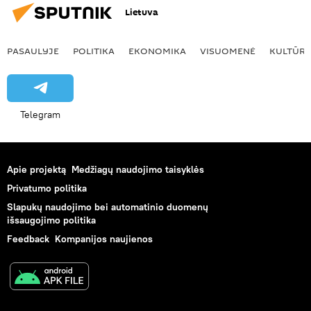
Lietuva
PASAULYJE
POLITIKA
EKONOMIKA
VISUOMENĖ
KULTŪR
Telegram
Apie projektą
Medžiagų naudojimo taisyklės
Privatumo politika
Slapukų naudojimo bei automatinio duomenų
išsaugojimo politika
Feedback
Kompanijos naujienos