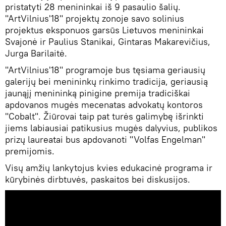
pristatyti 28 menininkai iš 9 pasaulio šalių.
"ArtVilnius'18" projektų zonoje savo solinius
projektus eksponuos garsūs Lietuvos menininkai
Svajonė ir Paulius Stanikai, Gintaras Makarevičius,
Jurga Barilaitė.
"ArtVilnius'18" programoje bus tęsiama geriausių
galerijų bei menininkų rinkimo tradicija, geriausią
jaunąjį menininką pinigine premija tradiciškai
apdovanos mugės mecenatas advokatų kontoros
"Cobalt". Žiūrovai taip pat turės galimybę išrinkti
jiems labiausiai patikusius mugės dalyvius, publikos
prizų laureatai bus apdovanoti "Volfas Engelman"
premijomis.
Visų amžių lankytojus kvies edukacinė programa ir
kūrybinės dirbtuvės, paskaitos bei diskusijos.