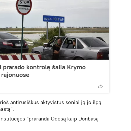
d prarado kontrolę šalia Krymo
 rajonuose
ieš antirusiškus aktyvistus seniai įgijo ilgą
astą".
 institucijos "praranda Odesą kaip Donbasą