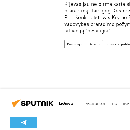
Kijevas jau ne pirmą kartą s
praradimą. Taip gegužės mė
Porošenko atstovas Kryme B
vadovybės praradimo požymi
situaciją "nesaugia".
Pasaulyje
Ukraina
užsienio politi
Lietuva
PASAULYJE
POLITIKA