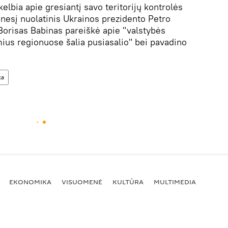
kelbia apie gresiantį savo teritorijų kontrolės
nesį nuolatinis Ukrainos prezidento Petro
orisas Babinas pareiškė apie "valstybės
us regionuose šalia pusiasalio" bei pavadino
ka
EKONOMIKA
VISUOMENĖ
KULTŪRA
MULTIMEDIA