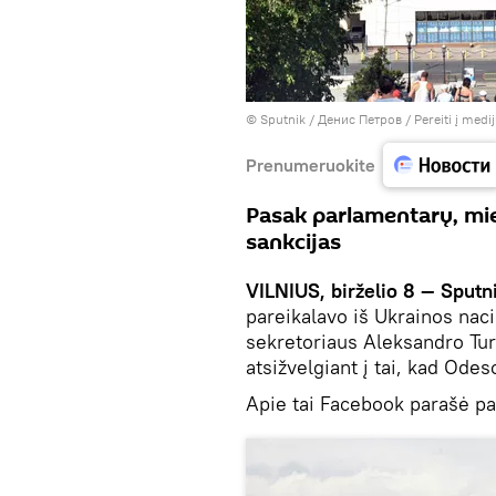
© Sputnik / Денис Петров
/
Pereiti į medi
Prenumeruokite
Pasak parlamentarų, mie
sankcijas
VILNIUS, birželio 8 — Sputn
pareikalavo iš Ukrainos nac
sekretoriaus Aleksandro Tur
atsižvelgiant į tai, kad Ode
Apie tai Facebook parašė par