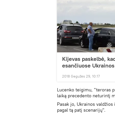
Kijevas paskelbė, ka
esančiuose Ukrainos
2018 Gegužės 29, 10:17
Lucenko teigimu, "teroras pr
laiką precedento neturintį m
Pasak jo, Ukrainos valdžios
pagal tą patį scenarijų".