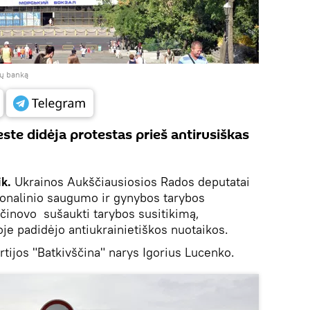
jų banką
ste didėja protestas prieš antirusiškas
ik.
Ukrainos Aukščiausiosios Rados deputatai
ionalinio saugumo ir gynybos tarybos
činovo sušaukti tarybos susitikimą,
soje padidėjo antiukrainietiškos nuotaikos.
tijos "Batkivščina" narys Igorius Lucenko.