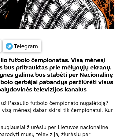
ulio futbolo čempionatas. Visą mėnesį
 bus pritrauktas prie mėlynųjų ekranų.
tynes galima bus stabėti per Nacionalinę
futbolo gerbėjai pabandys peržiūrėti visus
palydovinės televizijos kanalus
i už Pasaulio futbolo čempionato nugalėtoją?
ir visą mėnesį dabar skirsi tik čempionatui. Kur
augiausiai žiūrėsiu per Lietuvos nacionalinę
 parodyti mūsų televizija, žiūrėsiu per