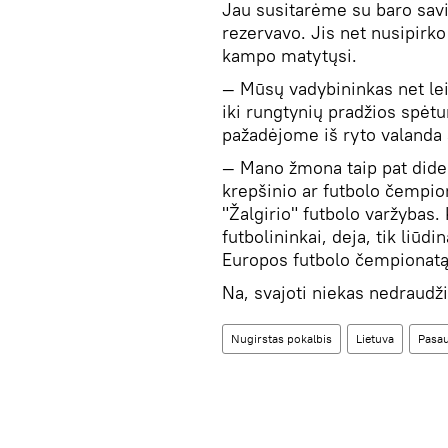
Jau susitarėme su baro sav
rezervavo. Jis net nusipirko 
kampo matytųsi.
— Mūsų vadybininkas net lei
iki rungtynių pradžios spėt
pažadėjome iš ryto valanda an
— Mano žmona taip pat didel
krepšinio ar futbolo čempio
"Žalgirio" futbolo varžybas.
futbolininkai, deja, tik liūd
Europos futbolo čempionatą 
Na, svajoti niekas nedraudži
Nugirstas pokalbis
Lietuva
Pasau