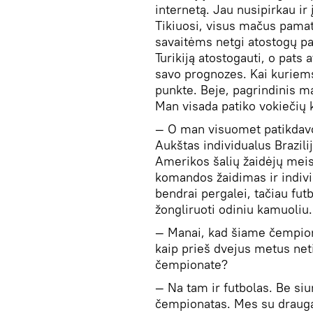
internetą. Jau nusipirkau ir
Tikiuosi, visus mačus pama
savaitėms netgi atostogų p
Turikiją atostogauti, o pats
savo prognozes. Kai kuriem
punkte. Beje, pagrindinis m
Man visada patiko vokiečių
— O man visuomet patikdav
Aukštas individualus Brazili
Amerikos šalių žaidėjų meist
komandos žaidimas ir indiv
bendrai pergalei, tačiau fut
žongliruoti odiniu kamuoliu.
— Manai, kad šiame čempion
kaip prieš dvejus metus net
čempionate?
— Na tam ir futbolas. Be siu
čempionatas. Mes su drauga