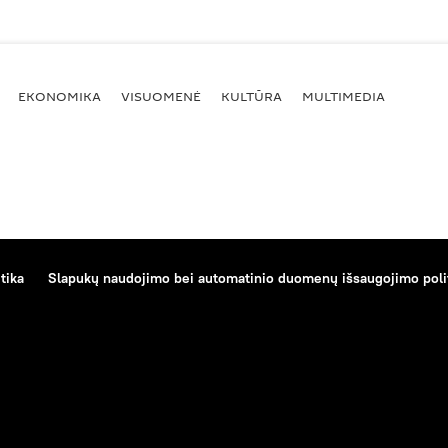
EKONOMIKA
VISUOMENĖ
KULTŪRA
MULTIMEDIA
tika
Slapukų naudojimo bei automatinio duomenų išsaugojimo poli