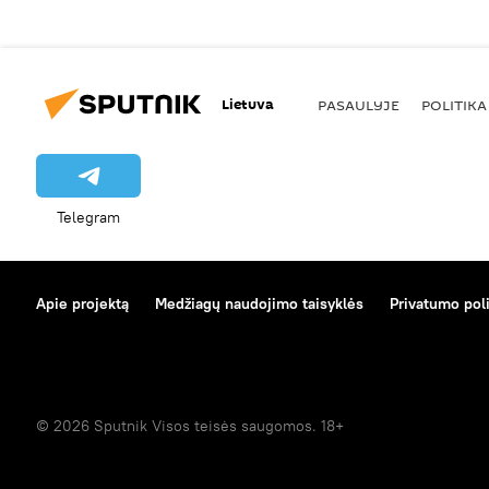
Lietuva
PASAULYJE
POLITIKA
Telegram
Apie projektą
Medžiagų naudojimo taisyklės
Privatumo poli
© 2026 Sputnik Visos teisės saugomos. 18+