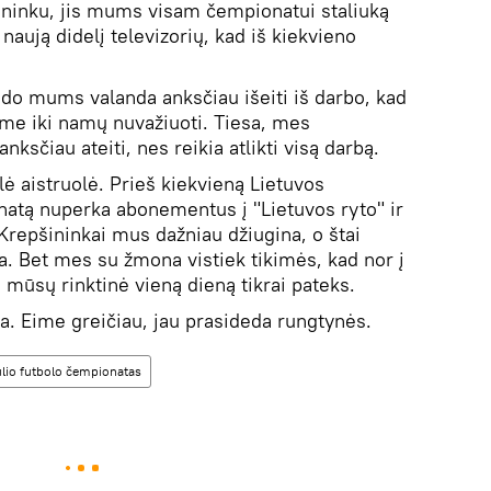
ininku, jis mums visam čempionatui staliuką
naują didelį televizorių, kad iš kiekvieno
do mums valanda anksčiau išeiti iš darbo, kad
ume iki namų nuvažiuoti. Tiesa, mes
ksčiau ateiti, nes reikia atlikti visą darbą.
ė aistruolė. Prieš kiekvieną Lietuvos
natą nuperka abonementus į "Lietuvos ryto" ir
 Krepšininkai mus dažniau džiugina, o štai
ina. Bet mes su žmona vistiek tikimės, kad nor į
mūsų rinktinė vieną dieną tikrai pateks.
a. Eime greičiau, jau prasideda rungtynės.
lio futbolo čempionatas