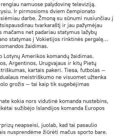
 įrengiau namuose palydovinę televiziją.
tysiu. Ir pirmosioms dviem čempionato
asiėmiau darbe. Žmoną su sūnumi nusiunčiau į
 atsispausdinau tvarkaraštį ir jau pažymėjau
s mačams net padariau statymus lažybų
ano statymas į Vokietijos rinktinės pergalę…
 komandos žaidimas.
o Lotynų Amerikos komandų žaidimas.
jos, Argentinos, Urugvajaus ir kitų Pietų
riškumas, kartais pakeri. Tiesa, futbolas —
idualaus meistriškumo ne visuomet užtenka
bolo grožis — tai kaip tik sugebėjimas
ate kokia nors vidutinė komanda nustebins,
ikėtai sužibėjo Islandijos komanda Europos
rprizų neapseisi, juolab, kad tai pasaulio
is nusprendėme žiūrėti mačus sporto bare.