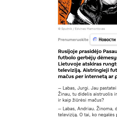
© Sputnik / Edvinas Mamontovas
Prenumeruokite
Rusijoje prasidėjo Pasa
futbolo gerbėjų dėmesys
Lietuvoje atskiras rung
televiziją. Aistringieji 
mačus per internetą ar 
— Labas, Jurgi. Jau pastate
Žinau, tu didelis aistruolis 
ir kaip žiūrėsi mačus?
— Labas, Andriau. Žinoma, d
televiziją. O tai, ko negalės