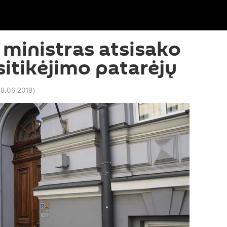
ministras atsisako
sitikėjimo patarėjų
18.06.2018
)