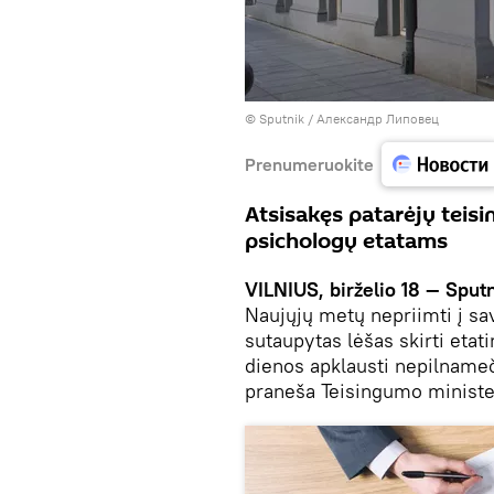
© Sputnik / Александр Липовец
Prenumeruokite
Atsisakęs patarėjų teis
psichologų etatams
VILNIUS, birželio 18 — Sputn
Naujųjų metų nepriimti į sav
sutaupytas lėšas skirti etat
dienos apklausti nepilname
praneša Teisingumo minister