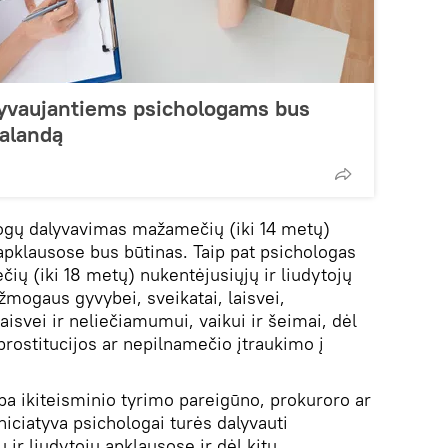
lyvaujantiems psichologams bus
alandą
logų dalyvavimas mažamečių (iki 14 metų)
 apklausose bus būtinas. Taip pat psichologas
čių (iki 18 metų) nukentėjusiųjų ir liudytojų
žmogaus gyvybei, sveikatai, laisvei,
isvei ir neliečiamumui, vaikui ir šeimai, dėl
rostitucijos ar nepilnamečio įtraukimo į
a ikiteisminio tyrimo pareigūno, prokuroro ar
niciatyva psichologai turės dalyvauti
ir liudytojų apklausose ir dėl kitų