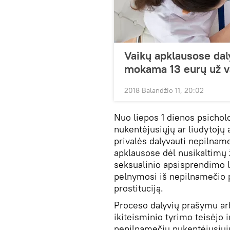
Vaikų apklausose da
mokama 13 eurų už v
2018 Balandžio 11, 20:02
Nuo liepos 1 dienos psicho
nukentėjusiųjų ar liudytojų
privalės dalyvauti nepilname
apklausose dėl nusikaltimų 
seksualinio apsisprendimo la
pelnymosi iš nepilnamečio p
prostituciją.
Proceso dalyvių prašymu arb
ikiteisminio tyrimo teisėjo i
nepilnamečių nukentėjusiųjų 