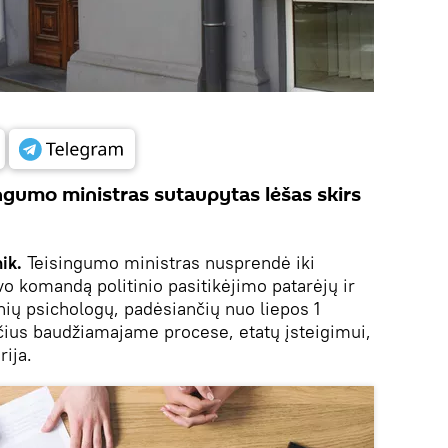
ingumo ministras sutaupytas lėšas skirs
ik.
Teisingumo ministras nusprendė iki
o komandą politinio pasitikėjimo patarėjų ir
inių psichologų, padėsiančių nuo liepos 1
čius baudžiamajame procese, etatų įsteigimui,
ija.