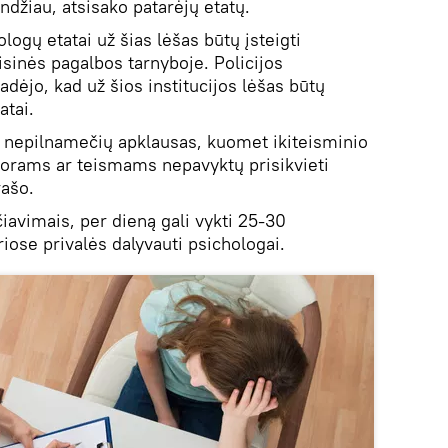
andžiau, atsisako patarėjų etatų.
logų etatai už šias lėšas būtų įsteigti
sinės pagalbos tarnyboje. Policijos
ėjo, kad už šios institucijos lėšas būtų
atai.
as nepilnamečių apklausas, kuomet ikiteisminio
orams ar teismams nepavyktų prisikvieti
rašo.
čiavimais, per dieną gali vykti 25-30
iose privalės dalyvauti psichologai.