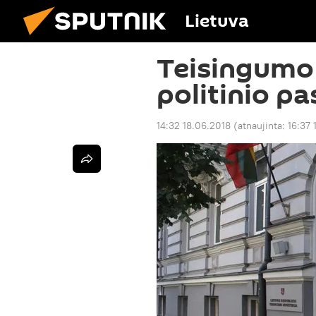
Lietuva
Teisingumo 
politinio pa
14:32 18.06.2018
(atnaujinta:
16:37 