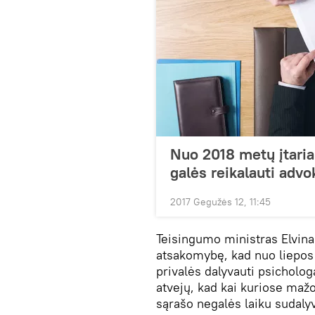
Nuo 2018 metų įtaria
galės reikalauti advo
2017 Gegužės 12, 11:45
Teisingumo ministras Elvina
atsakomybę, kad nuo liepos
privalės dalyvauti psichologa
atvejų, kad kai kuriose maž
sąrašo negalės laiku sudaly