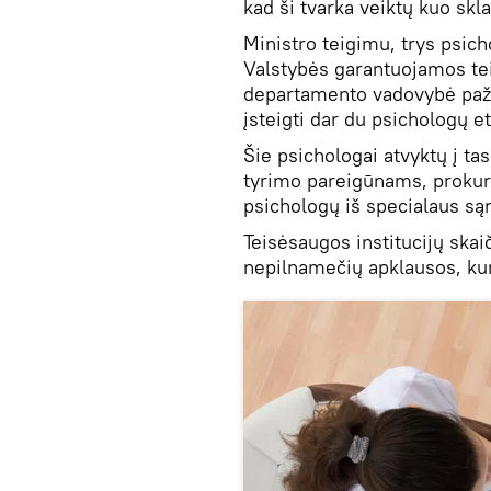
kad ši tvarka veiktų kuo skl
Ministro teigimu, trys psicho
Valstybės garantuojamos tei
departamento vadovybė pažad
įsteigti dar du psichologų et
Šie psichologai atvyktų į t
tyrimo pareigūnams, prokur
psichologų iš specialaus są
Teisėsaugos institucijų skai
nepilnamečių apklausos, kur