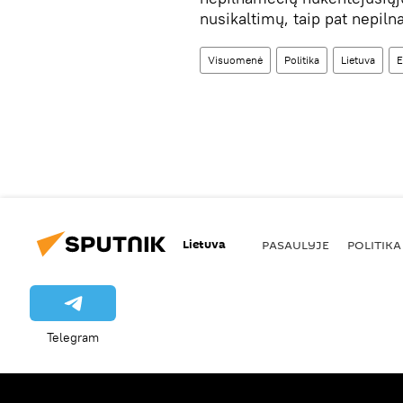
nusikaltimų, taip pat nepiln
Visuomenė
Politika
Lietuva
E
Lietuva
PASAULYJE
POLITIKA
Telegram