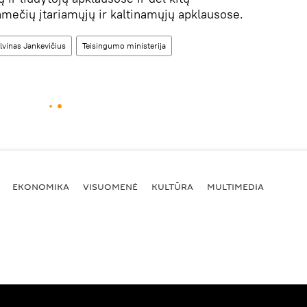
amečių įtariamųjų ir kaltinamųjų apklausose.
lvinas Jankevičius
Teisingumo ministerija
EKONOMIKA
VISUOMENĖ
KULTŪRA
MULTIMEDIA