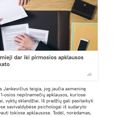
mieji dar iki pirmosios apklausos
kato
s Jankevičius teigia, jog jaučia asmeninę
 1-osios nepilnamečių apklausos, kuriose
i, vyktų sklandžiai. Iš pradžių gali pasitaikyti
ose savivaldybėse psichologai iš sudaryto
vauti tokiose apklausose. Todėl, norėdamas,