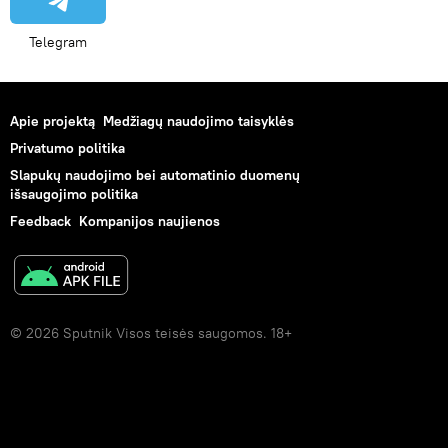
Telegram
Apie projektą
Medžiagų naudojimo taisyklės
Privatumo politika
Slapukų naudojimo bei automatinio duomenų
išsaugojimo politika
Feedback
Kompanijos naujienos
© 2026 Sputnik Visos teisės saugomos. 18+