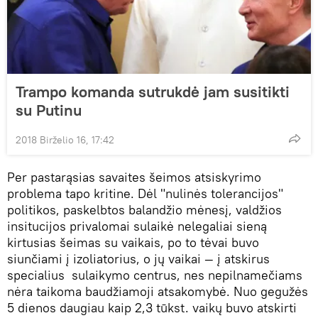
Trampo komanda sutrukdė jam susitikti
su Putinu
2018 Birželio 16, 17:42
Per pastarąsias savaites šeimos atsiskyrimo
problema tapo kritine. Dėl "nulinės tolerancijos"
politikos, paskelbtos balandžio mėnesį, valdžios
insitucijos privalomai sulaikė nelegaliai sieną
kirtusias šeimas su vaikais, po to tėvai buvo
siunčiami į izoliatorius, o jų vaikai — į atskirus
specialius sulaikymo centrus, nes nepilnamečiams
nėra taikoma baudžiamoji atsakomybė. Nuo gegužės
5 dienos daugiau kaip 2,3 tūkst. vaikų buvo atskirti