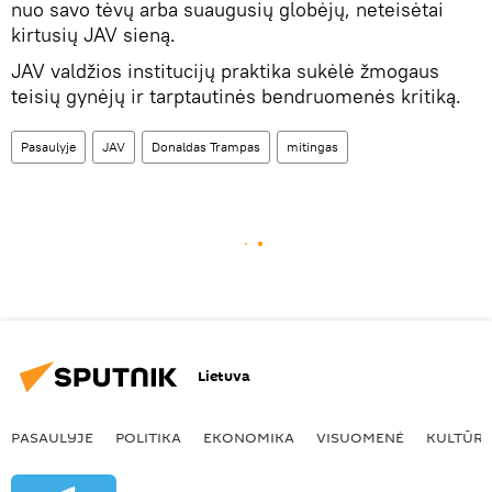
nuo savo tėvų arba suaugusių globėjų, neteisėtai
kirtusių JAV sieną.
JAV valdžios institucijų praktika sukėlė žmogaus
teisių gynėjų ir tarptautinės bendruomenės kritiką.
Pasaulyje
JAV
Donaldas Trampas
mitingas
Lietuva
PASAULYJE
POLITIKA
EKONOMIKA
VISUOMENĖ
KULTŪR