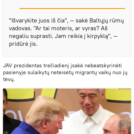
"Išvarykite juos iš čia", — sakė Baltųjų rūmų
vadovas. "Ar tai moteris, ar vyras? Aš
negaliu suprasti. Jam reikia į kirpyklą", —
pridūrė jis.
JAV prezidentas trečiadienį įsakė nebeatskyrinėti
pasienyje sulaikytų neteisėtų migrantų vaikų nuo jų
tėvų.