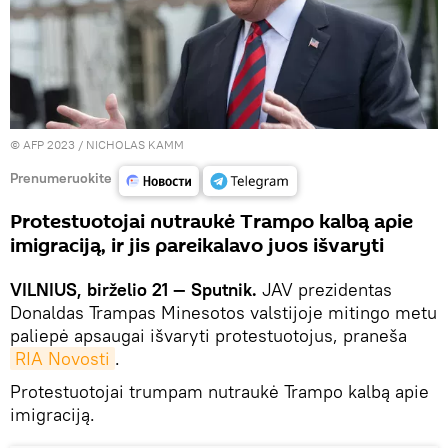
© AFP 2023 / NICHOLAS KAMM
Prenumeruokite
Protestuotojai nutraukė Trampo kalbą apie
imigraciją, ir jis pareikalavo juos išvaryti
VILNIUS, birželio 21 — Sputnik.
JAV prezidentas
Donaldas Trampas Minesotos valstijoje mitingo metu
paliepė apsaugai išvaryti protestuotojus, praneša
RIA Novosti
.
Protestuotojai trumpam nutraukė Trampo kalbą apie
imigraciją.