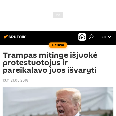
LIT
Lietuva
Trampas mitinge išjuokė
protestuotojus ir
pareikalavo juos išvaryti
13:11 21.06.2018