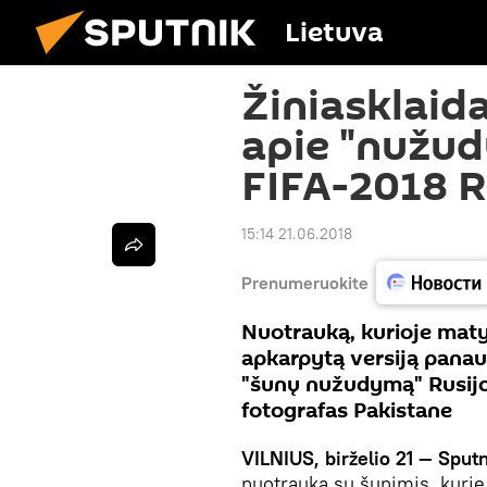
Lietuva
Žiniasklaida
apie "nužud
FIFA-2018 R
15:14 21.06.2018
Prenumeruokite
Nuotrauką, kurioje maty
apkarpytą versiją pana
"šunų nužudymą" Rusijoj
fotografas Pakistane
VILNIUS, birželio 21 — Sputn
nuotrauka su šunimis, kurie