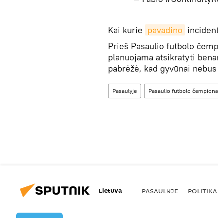
​​Kai kurie
pavadino
incident
Prieš Pasaulio futbolo čemp
planuojama atsikratyti benam
pabrėžė, kad gyvūnai nebus n
Pasaulyje
Pasaulio futbolo čempiona
Lietuva
PASAULYJE
POLITIKA