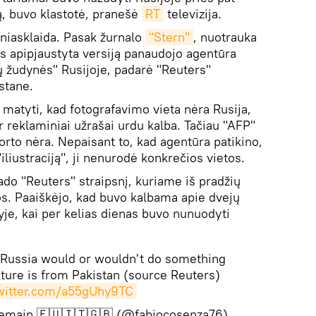
ą, buvo klastotė, pranešė
RT
televizija.
žiniasklaida. Pasak žurnalo
"Stern"
, nuotrauka
os apipjaustyta versiją panaudojo agentūra
ų žudynės" Rusijoje, padarė "Reuters"
stane.
i matyti, kad fotografavimo vieta nėra Rusija,
 reklaminiai užrašai urdu kalba. Tačiau "AFP"
porto nėra. Nepaisant to, kad agentūra patikino,
iliustraciją", ji nenurodė konkrečios vietos.
rado "Reuters" straipsnį, kuriame iš pradžių
. Paaiškėjo, kad buvo kalbama apie dvejų
e, kai per kelias dienas buvo nunuodyti
f Russia would or wouldn't do something
picture is from Pakistan (source Reuters)
twitter.com/a55gUhy9TC
Remain 🇪🇺🇮🇹🇬🇧 (@fabiocosenza76)