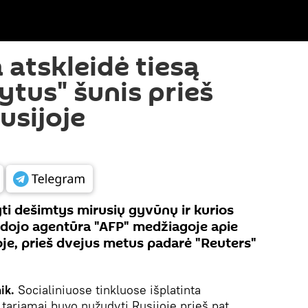
 atskleidė tiesą
ytus" šunis prieš
usijoje
ti dešimtys mirusių gyvūnų ir kurios
udojo agentūra "AFP" medžiagoje apie
e, prieš dvejus metus padarė "Reuters"
ik.
Socialiniuose tinkluose išplatinta
 tariamai buvo nužudyti Rusijoje prieš pat