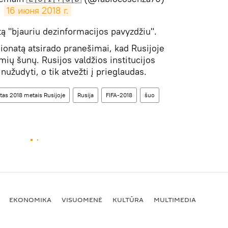
16 июня 2018 г.
ą "bjauriu dezinformacijos pavyzdžiu".
ionatą atsirado pranešimai, kad Rusijoje
ių šunų. Rusijos valdžios institucijos
užudyti, o tik atvežti į prieglaudas.
tas 2018 metais Rusijoje
Rusija
FIFA-2018
šuo
EKONOMIKA
VISUOMENĖ
KULTŪRA
MULTIMEDIA