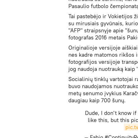
Pasaulio futbolo čempionat
Tai pastebėjo ir Vokietijos 
su mirusiais gyvūnais, kuri
"AFP" straipsnyje apie "šun
fotografas 2016 metais Paki
Originalioje versijoje aiškia
nes kadre matomos rikšos ir
fotografijos versijoje trans
jog naudoja nuotrauką kaip "
Socialinių tinklų vartotojai 
buvo naudojamos nuotraukos
metų senumo įvykius Karačyj
daugiau kaip 700 šunų.
Dude, I don't know i
like this, but this 
pic.
— Fabio #Continuity