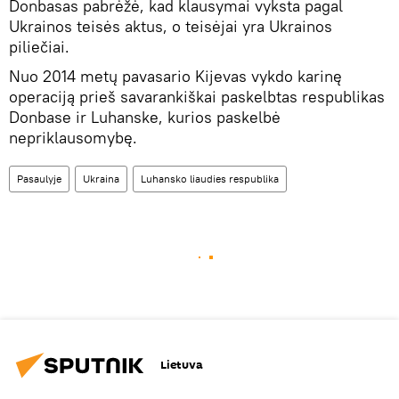
Donbasas pabrėžė, kad klausymai vyksta pagal
Ukrainos teisės aktus, o teisėjai yra Ukrainos
piliečiai.
Nuo 2014 metų pavasario Kijevas vykdo karinę
operaciją prieš savarankiškai paskelbtas respublikas
Donbase ir Luhanske, kurios paskelbė
nepriklausomybę.
Pasaulyje
Ukraina
Luhansko liaudies respublika
Lietuva