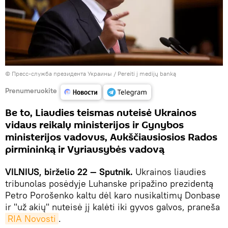
© Пресс-служба президента Украины
/
Pereiti į medijų banką
Prenumeruokite
Be to, Liaudies teismas nuteisė Ukrainos
vidaus reikalų ministerijos ir Gynybos
ministerijos vadovus, Aukščiausiosios Rados
pirmininką ir Vyriausybės vadovą
VILNIUS, birželio 22 — Sputnik.
Ukrainos liaudies
tribunolas posėdyje Luhanske pripažino prezidentą
Petro Porošenko kaltu dėl karo nusikaltimų Donbase
ir "už akių" nuteisė jį kalėti iki gyvos galvos, praneša
RIA Novosti
.