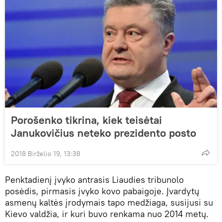
Porošenko tikrina, kiek teisėtai
Janukovičius neteko prezidento posto
2018 Birželio 19, 13:38
Penktadienį įvyko antrasis Liaudies tribunolo
posėdis, pirmasis įvyko kovo pabaigoje. Įvardytų
asmenų kaltės įrodymais tapo medžiaga, susijusi su
Kievo valdžia, ir kuri buvo renkama nuo 2014 metų.