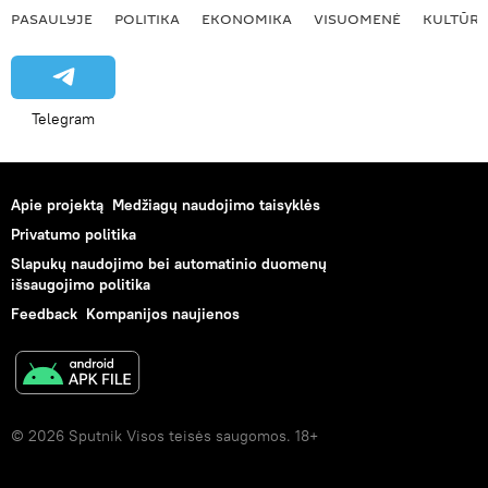
PASAULYJE
POLITIKA
EKONOMIKA
VISUOMENĖ
KULTŪR
Telegram
Apie projektą
Medžiagų naudojimo taisyklės
Privatumo politika
Slapukų naudojimo bei automatinio duomenų
išsaugojimo politika
Feedback
Kompanijos naujienos
© 2026 Sputnik Visos teisės saugomos. 18+