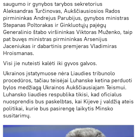
saugumo ir gynybos tarybos sekretorius
Aleksandras Turčinovas, Aukščiausiosios Rados
pirmininkas Andrejus Parubijus, gynybos ministras
Stepanas Poltorakas ir Ginkluotųjų pajėgų
Generalinio štabo viršininkas Viktoras Muženko, taip
pat buvęs ministras pirmininkas Arsenijus
Jaceniukas ir dabartinis premjeras Vladimiras
Hroismanas.
Visi jie nuteisti kalėti iki gyvos galvos.
Ukrainos įstatymuose nėra Liaudies tribunolo
procedūros, tačiau teisėjai Luhanske ketina perduoti
bylos medžiagą Ukrainos Aukščiausiajam Teismui.
Luhansko liaudies respublika tikisi, kad oficialus
nuosprendis bus paskelbtas, kai Kijeve į valdžią ateis
politikai, kurie bus pasirengę laikytis Minsko
susitarimų.