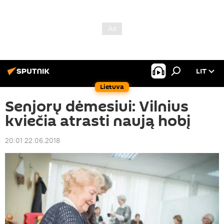
LIT
Lietuva
Senjorų dėmesiui: Vilnius
kviečia atrasti naują hobį
20:01 22.06.2018