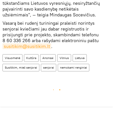
tūkstančiams Lietuvos vyresniųjų, nesiryžtančių
paįvairinti savo kasdienybę netikėtais
užsiėmimais", — teigia Mindaugas Socevičius.
Vasarą bei rudenį turiningai praleisti norintys
senjorai kviečiami jau dabar registruotis ir
prisijungti prie projekto, skambindami telefonu
8 60 336 266 arba rašydami elektroniniu paštu
susitikim@susitikim.lt
.
Visuomenė
Kultūra
Anonsai
Vilnius
Lietuva
Susitikim, mieli senjorai
senjorai
nemokami renginiai