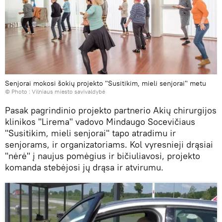
Senjorai mokosi šokių projekto "Susitikim, mieli senjorai" metu
© Photo :
Vilniaus miesto savivaldybė
Pasak pagrindinio projekto partnerio Akių chirurgijos
klinikos "Lirema" vadovo Mindaugo Socevičiaus
"Susitikim, mieli senjorai" tapo atradimu ir
senjorams, ir organizatoriams. Kol vyresnieji drąsiai
"nėrė" į naujus pomėgius ir bičiuliavosi, projekto
komanda stebėjosi jų drąsa ir atvirumu.