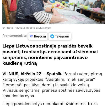
© Photo :
Vilniaus miesto savivaldybė
Prenumeruokite
Liepą Lietuvos sostinėje prasidės beveik
pusmetį trunkantys nemokami užsiėmimai
senjorams, norintiems paįvairinti savo
kasdienę rutiną
VILNIUS, birželio 22 — Sputnik.
Pernai rudenį pirmą
kartą vykęs projektas "Susitikim, mieli senjorai"
šiemet vėl pasiūlys įdomių laisvalaikio veiklų
Vilniaus senjorams, praneša sostinės savivaldybės
spaudos tarnyba.
Liepą prasidėsiantys nemokami užsiėmimai truks