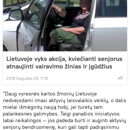
Lietuvoje vyks akcija, kviečianti senjorus
atnaujinti vairavimo žinias ir įgūdžius
2018 Gegužės 29, 11:15
"Daug vyresnės kartos žmonių Lietuvoje
nedvejodami imasi aktyvių laisvalaikio veiklų, o dalis
mielai išmėgintų naują hobį, jei turėtų tam
palankesnes galimybes. Taigi panašios iniciatyvos
labai reikalingos — jos padeda burti ir auginti aktyvių
senjorų bendruomenę, kuri gali tapti padrąsinimu