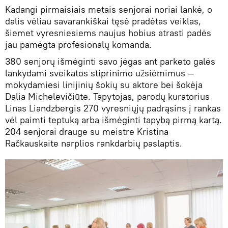
Kadangi pirmaisiais metais senjorai noriai lankė, o
dalis vėliau savarankiškai tęsė pradėtas veiklas,
šiemet vyresniesiems naujus hobius atrasti padės
jau pamėgta profesionalų komanda.
380 senjorų išmėginti savo jėgas ant parketo galės
lankydami sveikatos stiprinimo užsiėmimus —
mokydamiesi linijinių šokių su aktore bei šokėja
Dalia Michelevičiūte. Tapytojas, parodų kuratorius
Linas Liandzbergis 270 vyresniųjų padrąsins į rankas
vėl paimti teptuką arba išmėginti tapybą pirmą kartą.
204 senjorai drauge su meistre Kristina
Račkauskaite narplios rankdarbių paslaptis.