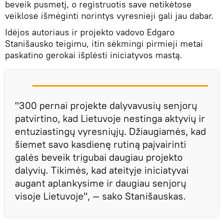
beveik pusmetį, o registruotis save netikėtose
veiklose išmėginti norintys vyresnieji gali jau dabar.
Idėjos autoriaus ir projekto vadovo Edgaro
Stanišausko teigimu, itin sėkmingi pirmieji metai
paskatino gerokai išplėsti iniciatyvos mastą.
"300 pernai projekte dalyvavusių senjorų
patvirtino, kad Lietuvoje nestinga aktyvių ir
entuziastingų vyresniųjų. Džiaugiamės, kad
šiemet savo kasdienę rutiną paįvairinti
galės beveik trigubai daugiau projekto
dalyvių. Tikimės, kad ateityje iniciatyvai
augant aplankysime ir daugiau senjorų
visoje Lietuvoje", — sako Stanišauskas.