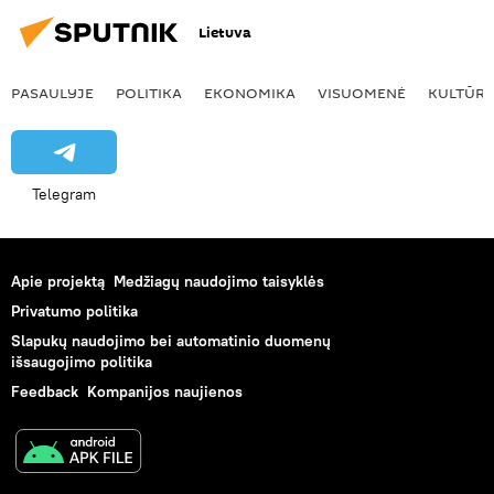
Lietuva
PASAULYJE
POLITIKA
EKONOMIKA
VISUOMENĖ
KULTŪR
Telegram
Apie projektą
Medžiagų naudojimo taisyklės
Privatumo politika
Slapukų naudojimo bei automatinio duomenų
išsaugojimo politika
Feedback
Kompanijos naujienos