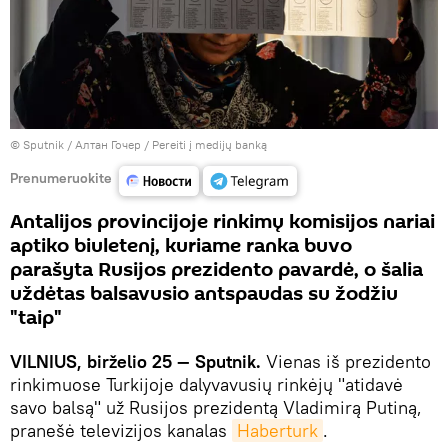
© Sputnik / Алтан Гочер
/
Pereiti į medijų banką
Prenumeruokite
Antalijos provincijoje rinkimų komisijos nariai
aptiko biuletenį, kuriame ranka buvo
parašyta Rusijos prezidento pavardė, o šalia
uždėtas balsavusio antspaudas su žodžiu
"taip"
VILNIUS, birželio 25 — Sputnik.
Vienas iš prezidento
rinkimuose Turkijoje dalyvavusių rinkėjų "atidavė
savo balsą" už Rusijos prezidentą Vladimirą Putiną,
pranešė televizijos kanalas
Haberturk
.