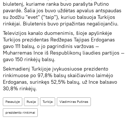
biuletenį, kuriame ranka buvo parašyta Putino
pavardė. Šalia jos buvo uždėtas apvalus antspaudas
su žodžiu "evet" ("taip"), kuriuo balsuoja Turkijos
rinkėjai. Biuletenis buvo pripažintas negaliojančiu.
Televizijos kanalo duomenimis, šioje apylinkėje
Turkijos prezidentas Redžepas Tajipas Erdoganas
gavo 111 balsų, o jo pagrindinis varžovas —
Muharremas Ince iš Respublikonų liaudies partijos —
gavo 150 rinkėjų balsų.
Sekmadienį Turkijoje įvykuosiuose prezidento
rinkimuose po 97,8% balsų skaičiavimo laimėjo
Erdoganas, surinkęs 52,5% balsų, už Ince balsavo
30,8% rinkėjų.
Pasaulyje
Rusija
Turkija
Vladimiras Putinas
prezidento rinkimai