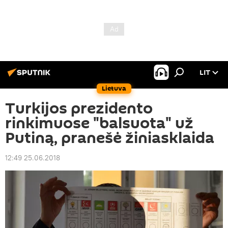
LIT
Lietuva
Turkijos prezidento
rinkimuose "balsuota" už
Putiną, pranešė žiniasklaida
12:49 25.06.2018