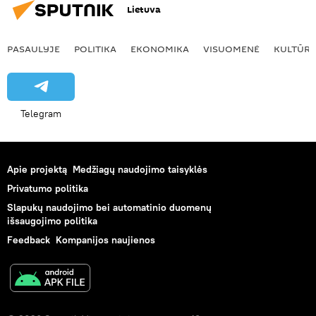
Lietuva
PASAULYJE
POLITIKA
EKONOMIKA
VISUOMENĖ
KULTŪR
Telegram
Apie projektą
Medžiagų naudojimo taisyklės
Privatumo politika
Slapukų naudojimo bei automatinio duomenų
išsaugojimo politika
Feedback
Kompanijos naujienos