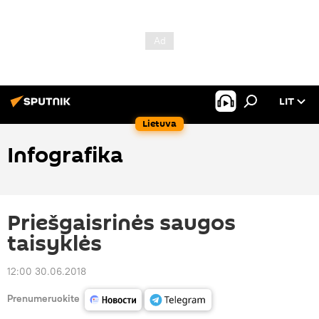
LIT
Lietuva
Infografika
Priešgaisrinės saugos
taisyklės
12:00 30.06.2018
Prenumeruokite