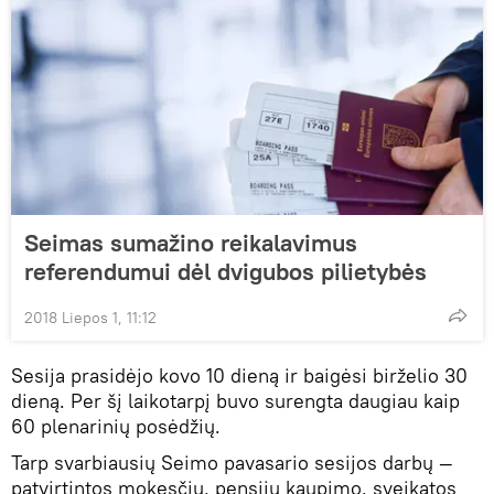
Seimas sumažino reikalavimus
referendumui dėl dvigubos pilietybės
2018 Liepos 1, 11:12
Sesija prasidėjo kovo 10 dieną ir baigėsi birželio 30
dieną. Per šį laikotarpį buvo surengta daugiau kaip
60 plenarinių posėdžių.
Tarp svarbiausių Seimo pavasario sesijos darbų —
patvirtintos mokesčių, pensijų kaupimo, sveikatos