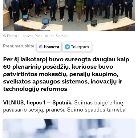
© Photo :
Lietuvos Respublikos Seimas
Prenumeruokite
Per šį laikotarpį buvo surengta daugiau kaip
60 plenarinių posėdžių, kuriuose buvo
patvirtintos mokesčių, pensijų kaupimo,
sveikatos apsaugos sistemos, inovacijų ir
technologijų reformos
VILNIUS, liepos 1 — Sputnik.
Seimas baigė eilinę
pavasario sesiją, praneša Seimo spaudos tarnyba.