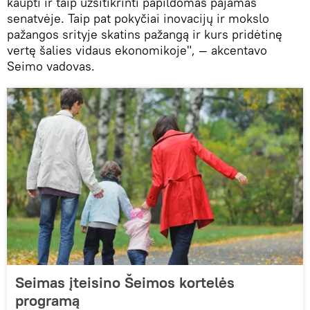
kaupti ir taip užsitikrinti papildomas pajamas
senatvėje. Taip pat pokyčiai inovacijų ir mokslo
pažangos srityje skatins pažangą ir kurs pridėtinę
vertę šalies vidaus ekonomikoje", — akcentavo
Seimo vadovas.
Seimas įteisino Šeimos kortelės
programą