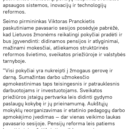
apsaugos sistemos, inovacijų ir technologijų
reformos.
Seimo pirmininkas Viktoras Pranckietis
paskutiniame pavasario sesijos posėdyje pabrėžė,
kad Lietuvos žmonėms reikalingi pokyčiai pradėti ir
bus įgyvendinti: didinamos pensijos ir atlyginimai,
mažinami mokesčiai, atliekamos struktūrinės
reformos švietimo, sveikatos priežiūroje ir valstybės
tarnyboje.
"Visi pokyčiai yra nukreipti į žmogaus gerovę ir
darną. Sumažintas darbo užmokesčio
apmokestinimas taps teisingesnis ir patrauklesnis
darbuotojams ir investuotojams. Sveikatos
priežiūros įstaigų pertvarka leis didinti gydymo
paslaugų kokybę ir jų prieinamumą. Aukštųjų
mokyklų reorganizavimas ir etatinio pedagogų darbo
apmokėjimo įvedimas — dar vienas veikimo laukas
pavasario sesijoje. Pensijų reforma leis patiems