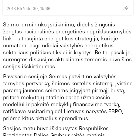
2018 Birželio 30, 15:36
Seimo pirmininko įsitikinimu, didelis žingsnis
žengtas nacionalinės energetinės nepriklausomybės
link — atnaujinta energetikos strategija, kurioje
numatomi pagrindiniai valstybės energetikos
sektoriaus politikos tikslai ir kryptys. Be to, pasak jo,
surengtos diskusijos aktualiomis temomis buvo šios
sesijos išskirtinumas.
Pavasario sesijoje Seimas patvirtino valstybės
tarnybos pertvarką, šeimos kortelės sistemą, įvirtino
paramą jaunoms šeimoms įsigyjant pirmąjį būstą,
pritarė mokytojų etatinio darbo užmokesčio
modeliui ir pakeitė mokyklų finansavimo tvarką,
ratifikavo susitarimą dėl Lietuvos narystės EBPO,
priėmė kitus aktualius sprendimus.
Sesijos metu buvo išklausytas Respublikos
Prezidentės Dalios Grybauskaitės metinis