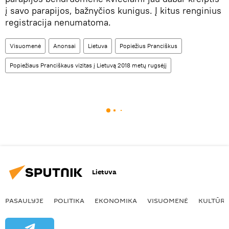
į savo parapijos, bažnyčios kunigus. Į kitus renginius
registracija nenumatoma.
Visuomenė
Anonsai
Lietuva
Popiežius Pranciškus
Popiežiaus Pranciškaus vizitas į Lietuvą 2018 metų rugsėjį
Lietuva
PASAULYJE
POLITIKA
EKONOMIKA
VISUOMENĖ
KULTŪR