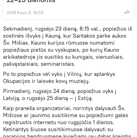
2018 Kovo 9, 14:03
Sekmadienį, rugsėjo 23 dieną, 8:15 val., popiežius iš
sostinės išvyks į Kauną, kur Santakos parke aukos
Šv. Mišias. Kauno kurijos rūmuose numatomi
popiežiaus pietūs su vyskupais, po kurių Kauno
arkikatedroje jis susitiks su kunigais, vienuoliais,
pašvęstaisiais, seminaristais.
Po to popiežius vėl vyks į Vilnių, kur aplankys
Okupacijos ir laisvės kovų muziejų.
Pirmadienį, rugsėjo 24 dieną, popiežius vyks į
Latviją, o rugsėjo 25 dieną — į Estiją.
Kaip praneša organizatoriai, norintys dalyvauti Šv.
Mišiose ar jaunimo susitikime su popiežiumi galės
registruotis internetu nuo rugpjūčio 1 dienos.
Ketinantys šiuose susitikimuose dalyvauti su
parapijos bendruomene kviečiami jau dabar kreiptis