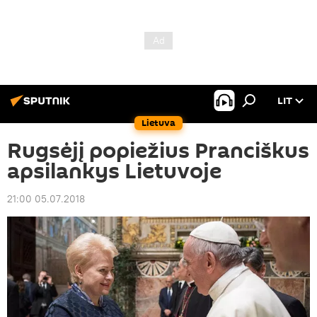
LIT
Lietuva
Rugsėjį popiežius Pranciškus
apsilankys Lietuvoje
21:00 05.07.2018