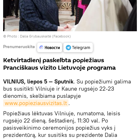
© Photo : Dalia Grybauskaitė (Facebook)
Prenumeruokite
Ketvirtadienį paskelbta popiežiaus
Pranciškaus vizito Lietuvoje programa
VILNIUS, liepos 5 — Sputnik
. Su popiežiumi galima
bus susitikti Vilniuje ir Kaune rugsėjo 22-23
dienomis, skelbiama puslapyje
www.popieziausvizitas.lt
.
Popiežiaus lėktuvas Vilniuje, numatoma, leisis
rugsėjo 22 dieną, šeštadienį, 11:30 val. Po
pasisveikinimo ceremonijos popiežius vyks į
prezidentūrą, kur susitiks su prezidente Dalia