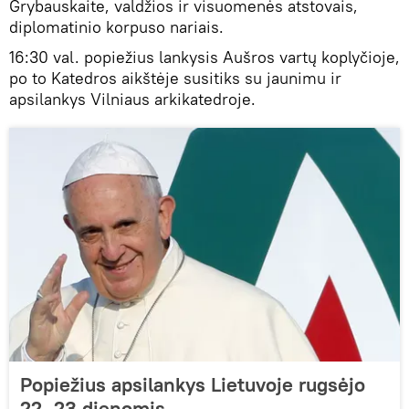
Grybauskaite, valdžios ir visuomenės atstovais,
diplomatinio korpuso nariais.
16:30 val. popiežius lankysis Aušros vartų koplyčioje,
po to Katedros aikštėje susitiks su jaunimu ir
apsilankys Vilniaus arkikatedroje.
Popiežius apsilankys Lietuvoje rugsėjo
22–23 dienomis