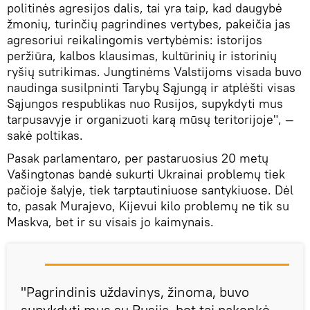
politinės agresijos dalis, tai yra taip, kad daugybė
žmonių, turinčių pagrindines vertybes, pakeičia jas
agresoriui reikalingomis vertybėmis: istorijos
peržiūra, kalbos klausimas, kultūrinių ir istorinių
ryšių sutrikimas. Jungtinėms Valstijoms visada buvo
naudinga susilpninti Tarybų Sąjungą ir atplėšti visas
Sąjungos respublikas nuo Rusijos, supykdyti mus
tarpusavyje ir organizuoti karą mūsų teritorijoje", —
sakė poltikas.
Pasak parlamentaro, per pastaruosius 20 metų
Vašingtonas bandė sukurti Ukrainai problemų tiek
pačioje šalyje, tiek tarptautiniuose santykiuose. Dėl
to, pasak Murajevo, Kijevui kilo problemų ne tik su
Maskva, bet ir su visais jo kaimynais.
"Pagrindinis uždavinys, žinoma, buvo
supykdyti mus su Rusija, bet tai pakenkė