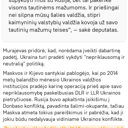
visoms tautinėms mažumoms. Ir priešingai
nei silpna mūsų šalies valdžia, stipri
kaimyninių valstybių valdžia kovoja už savo
tautinių mažumų teises", — sakė deputatas.
Murajevas pridūrė, kad, norėdama įveikti dabartinę
padėtį, Ukraina turi pradėti vykdyti "nepriklausomą ir
neutralią" politiką.
Maskvos ir Kijevo santykiai pablogėjo, kai po 2014
metų balandžio mėnesio Ukrainos valdžios
institucijos pradėjo karinę operaciją prieš apie savo
nepriklausomybę paskelbusias DLR ir LLR Ukrainos
pietryčiuose. Rusija buvo apkaltinta įsikišimu į
Donbaso konfliktą, pavadinta šalimi-okupante, tačiau
Maskva atmeta tokius pareiškimus ir pabrėžia, kad ji
jokiu būdu nedalyvauja vidiniame Ukrainos konflikte.