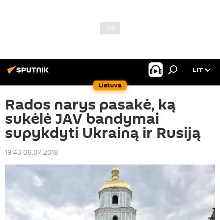
LIT
Lietuva
Rados narys pasakė, ką
sukėlė JAV bandymai
supykdyti Ukrainą ir Rusiją
19:43 06.07.2018