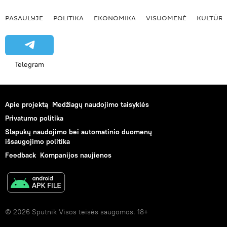
PASAULYJE
POLITIKA
EKONOMIKA
VISUOMENĖ
KULTŪR
Telegram
Apie projektą
Medžiagų naudojimo taisyklės
Privatumo politika
Slapukų naudojimo bei automatinio duomenų
išsaugojimo politika
Feedback
Kompanijos naujienos
© 2026 Sputnik Visos teisės saugomos. 18+