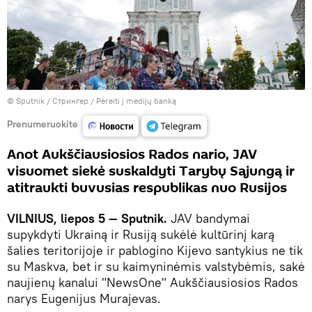
© Sputnik / Стрингер
/
Pereiti į medijų banką
Prenumeruokite
Anot Aukščiausiosios Rados nario, JAV
visuomet siekė suskaldyti Tarybų Sąjungą ir
atitraukti buvusias respublikas nuo Rusijos
VILNIUS, liepos 5 — Sputnik.
JAV bandymai
supykdyti Ukrainą ir Rusiją sukėlė kultūrinį karą
šalies teritorijoje ir pablogino Kijevo santykius ne tik
su Maskva, bet ir su kaimyninėmis valstybėmis, sakė
naujienų kanalui "NewsOne" Aukščiausiosios Rados
narys Eugenijus Murajevas.