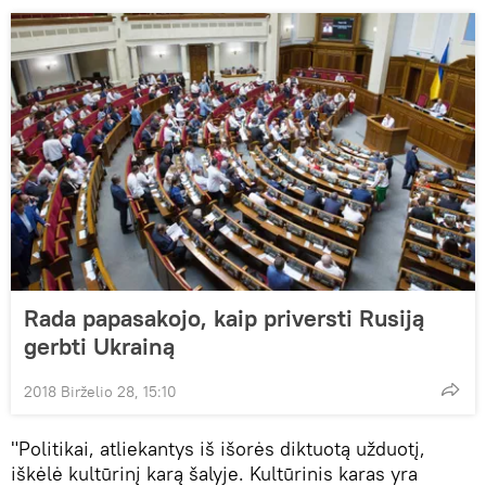
Rada papasakojo, kaip priversti Rusiją
gerbti Ukrainą
2018 Birželio 28, 15:10
"Politikai, atliekantys iš išorės diktuotą užduotį,
iškėlė kultūrinį karą šalyje. Kultūrinis karas yra