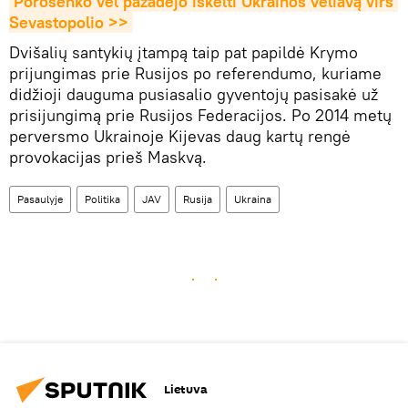
Porošenko vėl pažadėjo iškelti Ukrainos vėliavą virš 
Sevastopolio >>
Dvišalių santykių įtampą taip pat papildė Krymo
prijungimas prie Rusijos po referendumo, kuriame
didžioji dauguma pusiasalio gyventojų pasisakė už
prisijungimą prie Rusijos Federacijos. Po 2014 metų
perversmo Ukrainoje Kijevas daug kartų rengė
provokacijas prieš Maskvą.
Pasaulyje
Politika
JAV
Rusija
Ukraina
Lietuva